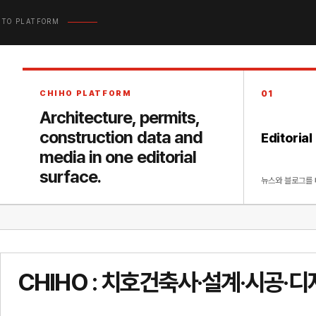
 TO PLATFORM
CHIHO PLATFORM
01
Architecture, permits,
construction data and
Editorial
media in one editorial
surface.
뉴스와 블로그를 
CHIHO : 치호건축사·설계·시공·