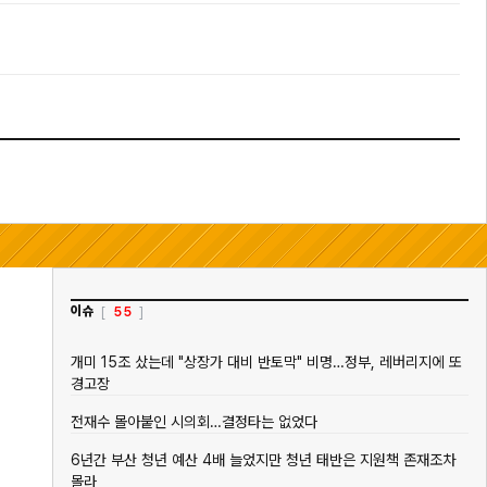
스 최신 이슈
이슈
55
개미 15조 샀는데 "상장가 대비 반토막" 비명…정부, 레버리지에 또
경고장
전재수 몰아붙인 시의회…결정타는 없었다
6년간 부산 청년 예산 4배 늘었지만 청년 태반은 지원책 존재조차
몰라