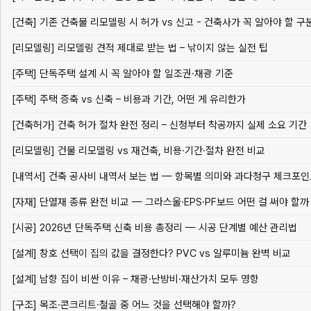
[건축] 기존 건축물 리모델링 시 허가 vs 신고 - 건축사가 꼭 알아야 할 구
[리모델링] 리모델링 견적 제대로 받는 법 – 낚이지 않는 실전 팁
[주택] 단독주택 설계 시 꼭 알아야 할 일조권·채광 기준
[주택] 주택 증축 vs 신축 – 비용과 기간, 어떤 게 유리한가
[건축허가] 건축 허가 절차 완전 정리 – 신청부터 착공까지 실제 소요 기간
[리모델링] 건물 리모델링 vs 재건축, 비용·기간·절차 완전 비교
[내역서] 건축 공사비 내역서 보는 법 — 항목별 의미와 과다청구 체크포
[자재] 단열재 종류 완전 비교 — 그라스울·EPS·PF보드 어떤 걸 써야 할까
[시공] 2026년 단독주택 신축 비용 총정리 — 시공 단계별 예산 관리법
[설계] 창호 선택이 집의 값을 결정한다? PVC vs 알루미늄 완벽 비교
[설계] 남향 집이 비싼 이유 – 채광·난방비·재산가치 모두 영향
[구조] 목조·콘크리트·철골 중 어느 것을 선택해야 할까?