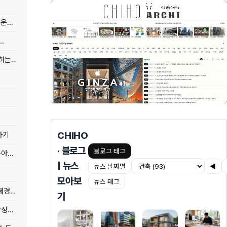
...
.
[법규] 호스텔 용도변경 허가 조건, 주차·소방을 통과해도 건축심의에서 막히는 이유
CHIHO
하기
· 블로그
블로그 태그
[재료] 철골 강재 도장 종류와 공정별 적용 기준 — 녹막이부터 중방식·용융아연도금까지
| 뉴스
뉴스 날짜별
◀
모아보
뉴스 태그
[도시·개발] 명지지구 이재모피자 공장·복합시설 경관심의 통과 — 부산진해경제자유구역 건축 현황
기
[도시·개발] 전재수 부산시장 당선인 인수위 핵심 과제 — 해양수도 부산 완성과 ...