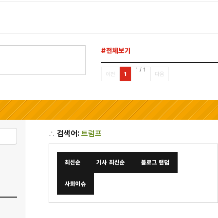
#전체보기
1 / 1
이전
1
다음
∴
검색어:
트럼프
치호건축사사무소 – 치호뉴
최신순
기사 최신순
블로그 랜덤
사회이슈