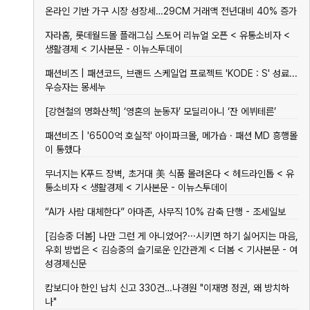
온라인 기반 가구 시장 성장세…29CM 거래액 전년대비 40% 증가
자라홈, 롯데월드몰 플래그십 스토어 리뉴얼 오픈 < 유통소비자 <
생활경제 < 기사본문 - 이뉴스투데이
패션비즈 | 패션코드, 브랜드 스케일업 프로젝트 'KODE : S' 성료...
우승자는 몽세누
[강현철의 명화산책] ‘영혼의 눈동자’ 모딜리아니 ‘잔 에뷔테른’
패션비즈 | '6500억 호실적' 아이파크몰, 메가숍 · 패션 MD 흥행몰
이 통했다
무너지는 K푸드 장벽, 초거대 美 식품 몰려온다 < 헤드라인톱 < 유
통소비자 < 생활경제 < 기사본문 - 이뉴스투데이
“AI가 사람 대체한다” 아마존, 사무직 10% 감축 단행 - 조세일보
[김승중 더봄] 나만 그런 게 아니었어?···시키면 하기 싫어지는 마음,
우회 방법은 < 김승중의 슬기로운 인간관계 < 더봄 < 기사본문 - 여
성경제신문
캄보디아 한인 납치 신고 330건…나경원 "이재명 정권, 왜 방치하
나"