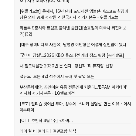
소 | 지큐 코리아 (GQ Korea)
스: 도
미술관
어 감각
Objects
간·시
왜 건축
시를 재
만들기
테스트!
템을 
[위클리오늘] 동해시, 16년 만의 도민체전 엠블런·마스코트 싱징에
학과 학
창조한
좋은 나
내 수준
합하는
담은 의미 공개 < 강원 < 전국지사 < 기사본문 - 위클리오늘
생들은
건축가
이
진단하
산업디
밤을 새
(feat.
고 ‘이
자인적
리틀록 9총사와 트럼프 불러낸 클린턴[손호철의 미국사 뒤집어보
는가
아이엠
감각’
설계 
기](32)
페이)
높이는
근
꿀팁 공
[대구 장미비디오 사건③] 탈영병 이민형은 어떻게 살인범이 됐나
개
‘굿바이 잠실’…2026 KBO 올스타전 개최 장소 확정 [공식발표]
새 철도박물관 2030년 문 연다…당선작 '티 뮤지엄' 선정
섭듀드, 오는 4일 성수에서 국내 첫 팝업 오픈
부산문화재단, 공연예술 유통 전문인재 키운다…'BPAM 아카데미'
< 사회 < 기사본문 - LG헬로비전
에너지
[특별법
치호오
H빔 사
[한국
절약계
발의]
브젝트
[르포] 멀티숍 벗어난 푸마, 성수에 ‘스니커 실험실’ 만든 이유 - 아시
이즈별
로코]
획서 제
심각한
가이드
건축물
아투데이
단위 중
불연 
출대상
상가 공
에너지
량 및
단열시
안내
실을 주
[OTT 추천작 4월 1주] <아바...
절약계
현재시
스템 
거로 바
획서 제
세 [kg
품 전
데어 윌 비 블러드 | 결말포함 해석
꾼다.
출대상
당]