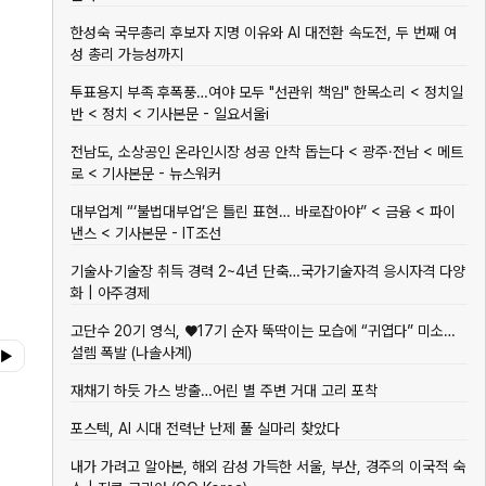
한성숙 국무총리 후보자 지명 이유와 AI 대전환 속도전, 두 번째 여
성 총리 가능성까지
투표용지 부족 후폭풍…여야 모두 "선관위 책임" 한목소리 < 정치일
반 < 정치 < 기사본문 - 일요서울i
전남도, 소상공인 온라인시장 성공 안착 돕는다 < 광주·전남 < 메트
로 < 기사본문 - 뉴스워커
대부업계 “‘불법대부업’은 틀린 표현… 바로잡아야” < 금융 < 파이
낸스 < 기사본문 - IT조선
기술사·기술장 취득 경력 2~4년 단축…국가기술자격 응시자격 다양
화 | 아주경제
고단수 20기 영식, ♥17기 순자 뚝딱이는 모습에 “귀엽다” 미소…
설렘 폭발 (나솔사계)
▶
재채기 하듯 가스 방출…어린 별 주변 거대 고리 포착
포스텍, AI 시대 전력난 난제 풀 실마리 찾았다
내가 가려고 알아본, 해외 감성 가득한 서울, 부산, 경주의 이국적 숙
렘 쿨하
86세,
인테리
CHIHO
제품·