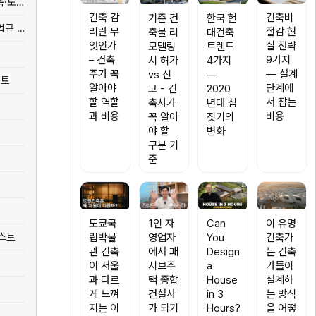
[도시·개발] 해수부 본청사 부지, 왜 북항인가 — 공공청사 입지 선정의 건축·도시계획 기준
건축 감
건축비
한국 현
기존 건
[법규] 숙박업 합법 운영 4가지 루트 — 에어비앤비·게스트하우스·호스텔 법규 완전 정리
리란 무
절감 현
대건축
축물 리
엇인가
실 전략
트렌드
모델링
– 건축
9가지
4가지
시 허가
주가 꼭
— 설계
—
vs 신
스트
알아야
단계에
2020
고 - 건
할 역할
서 잡는
년대 집
축사가
과 비용
비용
짓기의
꼭 알아
변화
야 할
구분 기
준
도쿄국
1인 자
Can
이 유명
리스트
립박물
영업자
You
건축가
관 건축
에서 패
Design
는 건축
이 서울
시브주
a
가들이
과 다르
택 종합
House
설계하
게 느껴
건설사
in 3
는 방식
지는 이
가 되기
Hours?
을 어떻