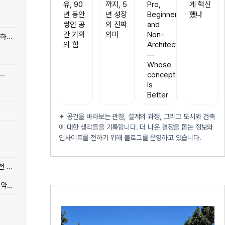
유, 90
까지, 5
Pro,
게 혁신
년 동안
년 성장
Beginner,
했나
쌓인 공
의 진짜
and
간 기획
의미
Non-
[인테리어] 아파트 욕실 타일 셀프 시공, 비용 절감하면서 전문가 수준 마감하는 방법
의 힘
Architect
—
Whose
..
concept
Is
Better
✦ 공간을 바라보는 관점, 설계의 과정, 그리고 도시와 건축
에 대한 생각들을 기록합니다. 더 나은 결정을 돕는 정보와
인사이트를 전하기 위해 블로그를 운영하고 있습니다.
[인테리어] 신축 아파트 인테리어 공사, 견적 비교부터 업체 선정까지의 실전 가이드
[인테리어] 신축 주택 기초공사 실제 견적 공개 - 평수별 상한가 vs 실제 계약가 비교분석