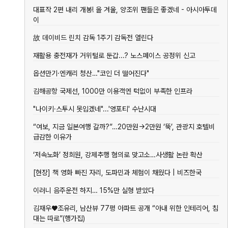
건축사
(예외
대표작 2편 내리 개봉! 올 겨울, 양조위 팬들은 좋겠네 - 아시아투데
이관용
포함),
이
건축학
작성 및
교
제출 방
故 데이비드 린치 감독 1주기 감독전 열린다
법
재활용 충전재가 거위털로 둔갑...? 노스페이스 공정위 신고
옵션만기·엔캐리 청산…"코인 더 떨어진다"
김해공항 국제선, 1000만 이용객엔 턱없이 부족한 인프라
"나이키·스투시 못입겠네"...'영포티' 수난시대
“여보, 지금 일본여행 갈까?”…20만원→2만원 ‘뚝’, 관광지 호텔비
급감한 이유가
‘저속노화’ 정희원, 강제추행 혐의로 맞고소…사생활 논란 확산
[현장] 책 영화 빠진 자리, 도파민과 체험이 채웠다 | 비즈한국
이러니 음주운전 하지… 15%만 실형 받았다
김재우♥조유리, 남산뷰 77평 아파트 공개 “아내 위한 인테리어, 침
대는 따로”(행가집)