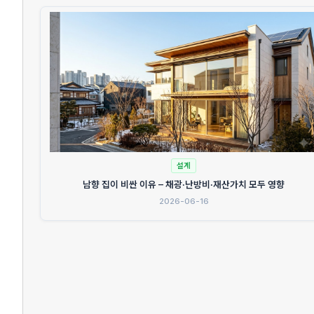
설계
남향 집이 비싼 이유 – 채광·난방비·재산가치 모두 영향
2026-06-16