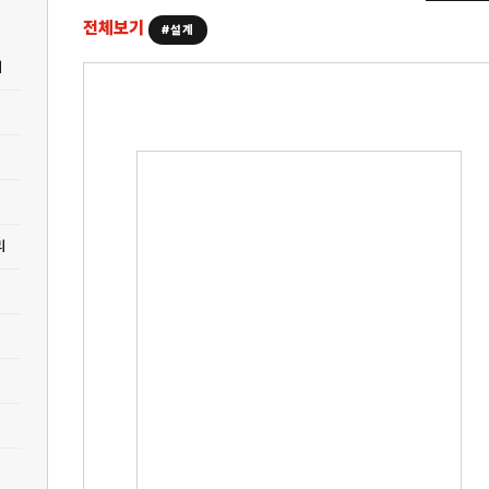
전체보기
#설계
기
리