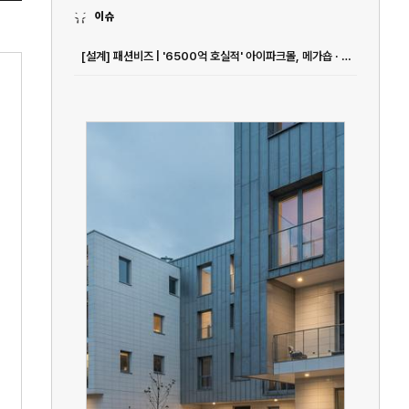
이슈
[설계] 패션비즈 | '6500억 호실적' 아이파크몰, 메가숍 · 패션 MD 흥행몰이 통했다