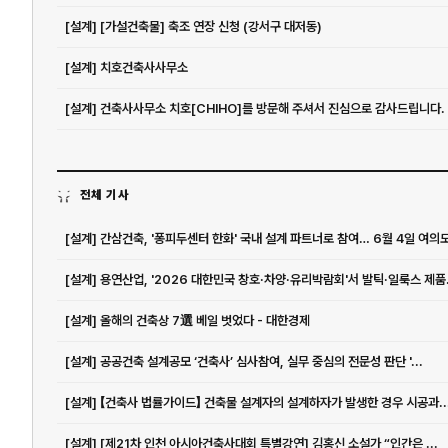
[설계] [가설건축물] 축조 연장 신청 (강서구 대저동)
[설계] 치호건축사사무소
[설계] 건축사사무소 치호[CHIHO]를 방문해 주셔서 진심으로 감사드립니다.
전체 기사
[설계] 간삼건축, '퐁피두센터 한화' 국내 설계 파트너로 참여… 6월 4일 여의도.
[설계] 용연산업, '2026 대한민국 창호·차양·유리박람회'서 발틱·일룩스 제품.
[설계] 올해의 건축상 7選 베일 벗었다 - 대한경제
[설계] 공공건축 설계공모 ‘건축사’ 심사참여, 실무 중심의 전문성 판단 '...
[설계] 【건축사 법률가이드】 건축물 설계자의 설계하자가 발생한 경우 시공과..
[설계] [제21차 인천 아시아건축사대회 특별강연] 김홍신 소설가 “인간은 ...