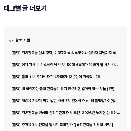
태그별 글 더보기
블로그 글
[불법] 위반건축물 단속 강화, 이행강제금 의무징수와 설계자 처벌까지 무엇이 달라지나
[불법] 경매 강사 구속 소식이 남긴 것, 50대·60대가 꼭 봐야 할 사기 시그널 5가지
[불법] 불법·위반 주택에 대한 양성화가 12년만에 이뤄집니다!
[불법] 내 집이지만 불법 건축물이 되지 않으려면 알아야 하는 것들 (1편)
[불법] 채광용 차양막·바퀴 달린 바베큐장·전동식 어닝, 왜 불법일까? (철...
[불법] 위반건축물 양성화 신청기간과 대상 조건, 2026년 놓치면 안 되는 이유
[불법] 주거용 위반건축물 일시적 합법전환 [(특정건축물 정리법 시행)]