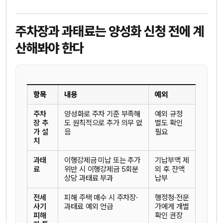
주차장과 과태료는 양성화 신청 전에 계
산해봐야 한다
항목
내용
예외
주차
양성화로 주차 기준 부족해
예외 규정
장 추
도 원칙적으로 추가 의무 없
별도 확인
가 설
음
필요
치
과태
이행강제금 미납 또는 추가
기납부액 제
료
위반 시 이행강제금 5회분
외 후 잔액
상당 과태료 부과
납부
전세
피해 주택 매수 시 주차장·
행정청·전문
사기
과태료 예외 언급
가에게 개별
피해
확인 권장