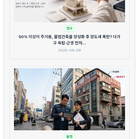
법규
50% 이상이 주거용, 불법건축물 양성화 후 양도세 폭탄? 다가
구 옥탑·근생 먼저...
2026-08-08
불법