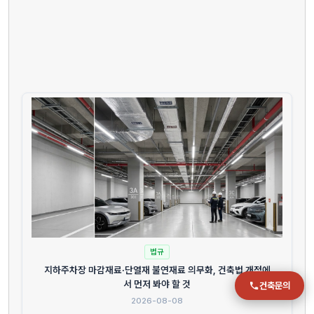
전화
051-711-2397
이메일
jmc@chiho.co.kr
주소
부산 강서구 명지국제2로 41
POSCO 샤인오피스 306호
운영시간
월–금 09:00–18:00
법규
지하주차장 마감재료·단열재 불연재료 의무화, 건축법 개정에
서 먼저 봐야 할 것
건축문의
2026-08-08