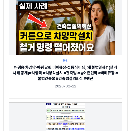
불법
채광용 차양막·바퀴 달린 바베큐장·전동식 어닝, 왜 불법일까? (철거
사례 공개)#차양막 #차양막설치 #건축법 #농어촌민박 #바베큐장 #
불법건축물 #건축법질의회신 #펜션
2026-02-22