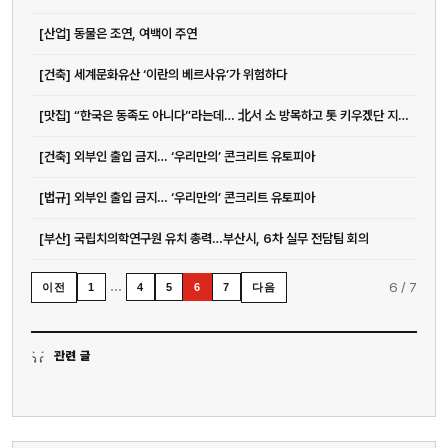
[산업] 동물은 조연, 여백이 주연
[건축] 세계문화유산 ‘이란의 베르사유’가 위험하다
[맛집] “한국은 동족도 아니다”라는데… 北서 소 방목하고 톳 키우겠단 지자...
[건축] 외부인 출입 금지… ‘우리만의’ 콘크리트 유토피아
[법규] 외부인 출입 금지… ‘우리만의’ 콘크리트 유토피아
[부산] 국립치의학연구원 유치 총력…부산시, 6차 실무 전담팀 회의
…
6
/
7
이전
다음
1
4
5
6
7
관련 글