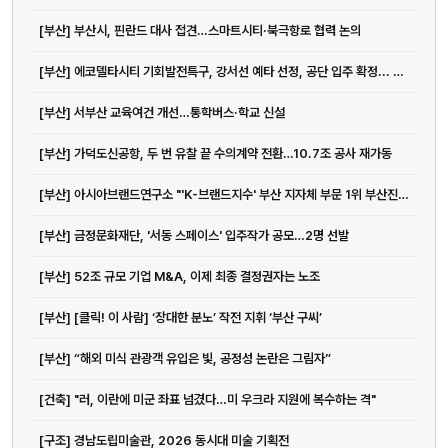
[부산] 부산시, 핀란드 대사 접견…스마트시티·북극항로 협력 논의
[부산] 에코델타시티 기회발전특구, 강서선 예타 선정, 공단 입주 확정... 탄력...
[부산] 서부산 교육여건 개선…통학버스·학교 신설
[부산] 가덕도신공항, 두 번 유찰 끝 수의계약 전환…10.7조 공사 재가동
[부산] 아시아브랜드연구소 "'K-브랜드지수' 부산 지자체 부문 1위 부산진구"
[부산] 금정문화재단, '서동 스페이스' 입주작가 공모…2명 선발
[부산] 52조 규모 기업 M&A, 이제 최종 결정권자는 노조
[부산] [클릭! 이 사람] ‘장대한 분노’ 작전 지휘 ‘부산 구씨’
[부산] “해외 미식 관광객 유입은 빛, 공정성 논란은 그림자”
[건축] "러, 이란에 미군 좌표 넘겼다…미 우크라 지원에 복수하는 격"
[구조] 경남도립미술관, 2026 동시대 미술 기획전