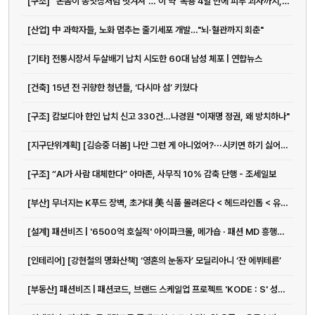
[구조] “온몸이 종잇장처럼 벗겨져”…‘이 약' 복용 4일 만에 피부 괴사까지, 무슨 일?
[산업] 中 과학자들, 노화 멈추는 줄기세포 개발…"뇌·혈관까지 회춘"
[기타] 전통시장서 두살배기 납치 시도한 60대 남성 체포 | 연합뉴스
[건축] 15년 전 귀향한 청년들, ‘다시마 섬’ 키웠다
전화
[구조] 캄보디아 한인 납치 신고 330건…나경원 "이재명 정권, 왜 방치하나"
051-711-2397
[지구단위계획] [김승중 더봄] 나만 그런 게 아니었어?···시키면 하기 싫어지는 마음, 우회 방법은 < 김승중의 슬기로운 인간관계 < 더봄 < 기사본문 - 여성경제신문
이메일
[구조] “AI가 사람 대체한다” 아마존, 사무직 10% 감축 단행 - 조세일보
jmc@chiho.co.kr
[부산] 무너지는 K푸드 장벽, 초거대 美 식품 몰려온다 < 헤드라인톱 < 유통소비자 < 생활경제 < 기사본문 - 이뉴스투데이
주소
부산 강서구 명지국제2로 41
[설계] 패션비즈 | '6500억 호실적' 아이파크몰, 메가숍 · 패션 MD 흥행몰이 통했다
POSCO 샤인오피스 306호
[인테리어] [강현철의 명화산책] ‘영혼의 눈동자’ 모딜리아니 ‘잔 에뷔테른’
운영시간
월–금 09:00–18:00
[부동산] 패션비즈 | 패션코드, 브랜드 스케일업 프로젝트 'KODE : S' 성료... 우승자는 몽세누