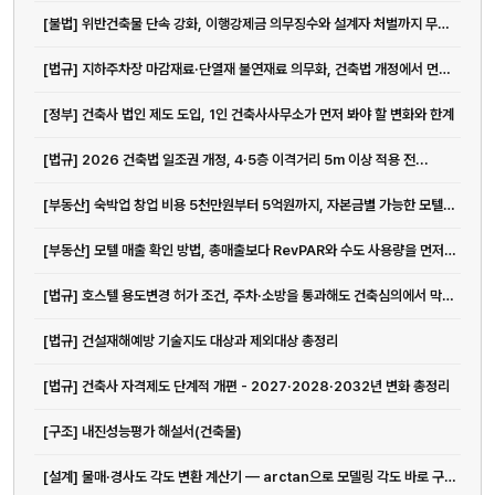
[불법] 위반건축물 단속 강화, 이행강제금 의무징수와 설계자 처벌까지 무엇이 달라지나
[법규] 지하주차장 마감재료·단열재 불연재료 의무화, 건축법 개정에서 먼저 봐야 할 것
[정부] 건축사 법인 제도 도입, 1인 건축사사무소가 먼저 봐야 할 변화와 한계
[법규] 2026 건축법 일조권 개정, 4·5층 이격거리 5m 이상 적용 전...
[부동산] 숙박업 창업 비용 5천만원부터 5억원까지, 자본금별 가능한 모텔 운...
[부동산] 모텔 매출 확인 방법, 총매출보다 RevPAR와 수도 사용량을 먼저...
[법규] 호스텔 용도변경 허가 조건, 주차·소방을 통과해도 건축심의에서 막히는 이유
[법규] 건설재해예방 기술지도 대상과 제외대상 총정리
[법규] 건축사 자격제도 단계적 개편 - 2027·2028·2032년 변화 총정리
[구조] 내진성능평가 해설서(건축물)
[설계] 물매·경사도 각도 변환 계산기 — arctan으로 모델링 각도 바로 구하기