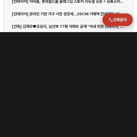
[인테리어] 자라홈, 롯데월드몰 플래그십 스토어 리뉴얼 오픈 < 유통소비자 < 생활경제 < 기사본문 - 이뉴스투데이
[인테리어] 온라인 기반 가구 시장 성장세…29CM 거래액 전년대비 40% 증가
건축문의
[건축] 김재우♥조유리, 남산뷰 77평 아파트 공개 “아내 위한 인테리어, 침대는 따로”(행가집)
[구조] 이러니 음주운전 하지… 15%만 실형 받았다
[부산] [현장] 책 영화 빠진 자리, 도파민과 체험이 채웠다 | 비즈한국
[건축] ‘저속노화’ 정희원, 강제추행 혐의로 맞고소…사생활 논란 확산
[건축] “여보, 지금 일본여행 갈까?”…20만원→2만원 ‘뚝’, 관광지 호텔비 급감한 이유가
[건축] "나이키·스투시 못입겠네"...'영포티' 수난시대
[부산] 김해공항 국제선, 1000만 이용객엔 턱없이 부족한 인프라
[구조] 옵션만기·엔캐리 청산…"코인 더 떨어진다"
1
/
2
이전
다음
1
2