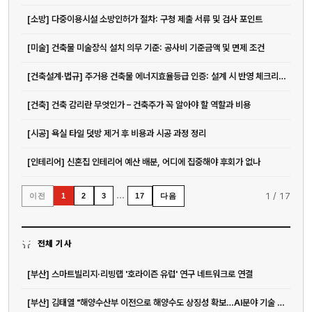
[소방] 다중이용시설 소방인허가 절차: 구청 제출 서류 및 검사 포인트
[미술] 건축물 미술장식 설치 의무 기준: 공사비 기준금액 및 면제 조건
[건축설계·법규] 주거용 건축물 에너지효율등급 인증: 설계 시 반영 체크리스트
[건축] 건축 감리란 무엇인가 – 건축주가 꼭 알아야 할 역할과 비용
[시공] 욕실 타일 덧방 제거 후 비용과 시공 과정 정리
[인테리어] 신혼집 인테리어 예산 배분, 어디에 집중해야 후회가 없나
…
1
/
17
이전
다음
1
2
3
17
전체 기사
[부산] 스마트빌리지·리빙랩 '호라이즌 유럽' 연구 네트워크로 연결
[부산] 김태열 "해양수산부 이전으로 해양수도 상징성 확보…AI분야 기술 발굴...