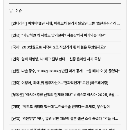
이슈
[인테리어] 미쳐야 했던 시대, 이름조차 불리지 않았던 그들 ‘초현실주의와 한국근...
[인생] “가난하면 왜 사랑도 망가질까? 자존감까지 파괴되는 이유”
[국제] 200만원으로 시작해 2조 자산가가 된 비결은 무엇일까요?
[건축] 알바 채팅방, 나 빼고 전부 한패… 신종 온라인 사기 극성
[산업] 나솔 광수, 110kg→80kg 반전 과거 공개… “살 빼려 ‘이것’ 끊었다”
[건축] 이청아, 최애 男 입주자는?…"편파적인가" 고민 (하트페어링)
[부동산] "아시아 주류 산업의 현재와 미래" 비넥스포 아시아 2025, 5월 27일부터 29일까지 싱가포르 마리나 베이 샌즈에서 개최! < 일반 < 기사 < Wine < 기사본문 - 소믈리에타임즈
[기타] “약으로 버티려 했는데”…긴급수술 받았다는 조세호, 무슨일이
[산업] ‘역전부부’ 아내, 유명 남편 때문에 결혼·출산 소식 숨겼다 “악플 시달리기도”(결혼지옥)