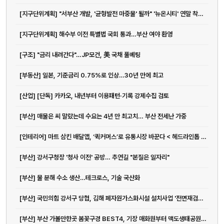
[지구단위계획] "서부산 개발, '균형발전 마중물' 될까" '뉴온시티' 연말 착공 예정
[지구단위계획] 해수부 이전 특별법 국회 통과…부산 여야 환영
[구조] "금리 내려간다"…JP모건, 美 국채 풀베팅
[부동산] 일본, 기준금리 0.75%로 인상…30년 만에 최고
[산업] [단독] 카카오, 내년부터 이용패턴·기록 강제수집 검토
[부산] 매물은 씨 말랐는데 수요는 4년 만 최고치… 부산 전세난 가중
[인테리어] 마트 삼킨 배달앱, ‘퀵커머스’로 유통시장 바꾼다 < 헤드라인톱 <...
[부산] 강서구청장 '청사 이전' 공방… 추연길 "본질은 일자리"
[부산] 물 분해 수소 생산…테크로스, 기술 국산화
[부산] 국민의힘 강서구 당협, 김해 폐자원가스화시설 설치사업 '전면재검토' ...
[부산] 부산 가볼만한곳 봄꽃구경 BEST4, 기장 매화원부터 맥도생태공원까지