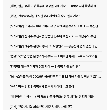
[재료] 철골 강재 도장 종류와 공정별 적용 기준 — 녹막이부터 중방식·용융아연도금까지
[법규] 관광숙박시설 용도변경과 사업계획 승인 실무 가이드
[도시·개발] 명지지구 이재모피자 공장·복합시설 경관심의 통과 — 부산진해경제자유구역 건축 현황
[도시·개발] 전재수 부산시장 당선인 인수위 핵심 과제 — 해양수도 부산 완성과 ...
[도시·개발] 해수부 본청사 부지, 왜 북항인가 — 공공청사 입지 선정의 건축·도시계획 기준
[법규] 숙박업 합법 운영 4가지 루트 — 에어비앤비·게스트하우스·호스텔 법규 완전 정리
[건축법] 대수선 허가와 신고 차이 — 건축법 기준 완전 정리
[bim·스마트건설] 2026년 공공건축 의무 BIM 적용 기준 및 작성 체크리스트
[국제] 미국·일본 건축법규와 한국의 차이점 비교 분석
[에어비앤비] 에어비앤비 용도 건물의 구조안전 및 화재안전 검사 기준
[기계] 건축 기계실 최소 면적 기준 및 배치 사례 연구