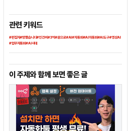
관련 키워드
#편집자
#망했습니다
#인건비
#3억
#원으로
#AI
#자동화
#AI자동화
#AI도구
#영상AI
#업무자동화
#AI시대
이 주제와 함께 보면 좋은 글