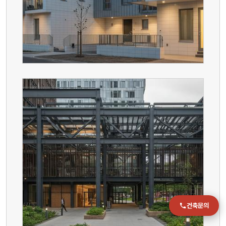
전화
051-711-2397
이메일
jmc@chiho.co.kr
주소
부산 강서구 명지국제2로 41
POSCO 샤인오피스 306호
운영시간
월–금 09:00–18:00
건축문의