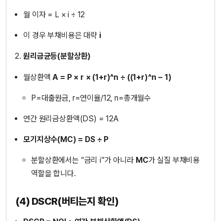
월 이자 = L × i ÷ 12
이 경우 부채비용은 대략
i
원리금균등(분할상환)
월상환액
A = P × r × (1+r)^n ÷ ((1+r)^n − 1)
P=대출원금, r=연이율/12, n=총개월수
연간 원리금상환액(DS) = 12A
모기지상수(MC) = DS ÷ P
분할상환에서는 “금리 i”가 아니라
MC
가 실질 부채비용
역할을 합니다.
(4) DSCR(버티는지 확인)