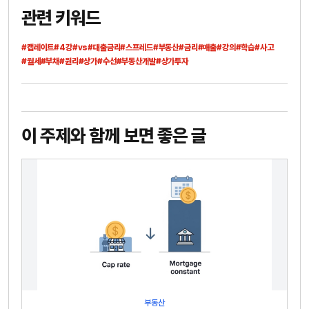
관련 키워드
#캡레이트
#4강
#vs
#대출금리
#스프레드
#부동산
#금리
#매출
#강의
#학습
#사고
#월세
#부채
#원리
#상가
#수선
#부동산개발
#상가투자
이 주제와 함께 보면 좋은 글
부동산