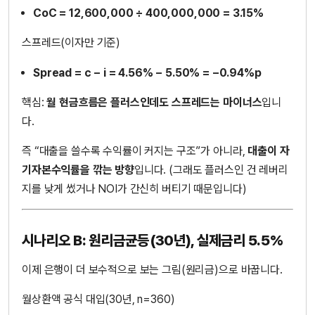
CoC = 12,600,000 ÷ 400,000,000 = 3.15%
스프레드(이자만 기준)
Spread = c − i = 4.56% − 5.50% = −0.94%p
핵심:
월 현금흐름은 플러스인데도 스프레드는 마이너스
입니
다.
즉 “대출을 쓸수록 수익률이 커지는 구조”가 아니라,
대출이 자
기자본수익률을 깎는 방향
입니다. (그래도 플러스인 건 레버리
지를 낮게 썼거나 NOI가 간신히 버티기 때문입니다)
시나리오 B: 원리금균등(30년), 실제금리 5.5%
이제 은행이 더 보수적으로 보는 그림(원리금)으로 바꿉니다.
월상환액 공식 대입(30년, n=360)