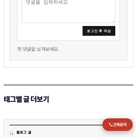
전화
051-711-2397
로그인 후 작성
이메일
jmc@chiho.co.kr
첫 댓글을 남겨보세요.
주소
부산 강서구 명지국제2로 41
POSCO 샤인오피스 306호
운영시간
월–금 09:00–18:00
태그별 글 더보기
건축문의
블로그 글