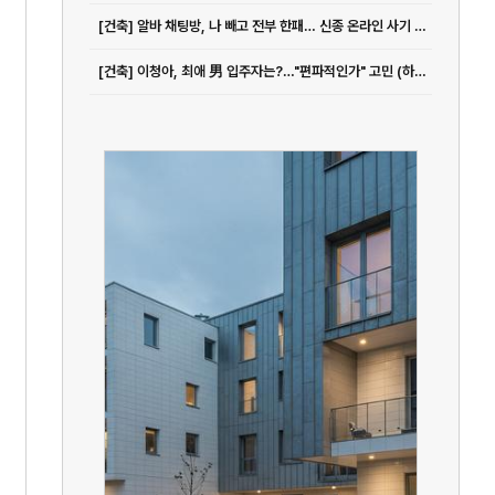
[건축] 알바 채팅방, 나 빼고 전부 한패… 신종 온라인 사기 극성
[건축] 이청아, 최애 男 입주자는?…"편파적인가" 고민 (하트페어링)