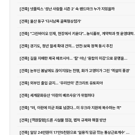
[건축] 넷플릭스 ‘성난 사람들 시즌 2’ 속 랜드마크 누가 지었을까
[건축] 울산 동구 '다시남목 골목형상점가'
[건축] "그린바이오 인재, 현장에서 키운다"…농식품부, 계약학과 첫 운영대학..
[건축] 경기도, 청년 월세 확대 건의… 안전·보육 정책 동시 추진
[건축] 길을 지배한 제국 페르시아… ‘칼’ 아닌 ‘융합의 미감’으로 문명을...
[건축] 눈부신 봄날에도 끊이지않는 전쟁, 화가 고영미가 그린 '역설의 풍경'
[건축] 외부인 출입 금지… ‘우리만의’ 콘크리트 유토피아
[건축] 세계문화유산 ‘이란의 베르사유’가 위험하다
[건축] "러, 이란에 미군 좌표 넘겼다…미 우크라 지원에 복수하는 격"
[건축] [객원칼럼]드론 시설물 점검, 법적 규제와 해결 방안
[건축] 일당 24만원이 17만5천원으로 ‘일용직 임금 깎는 통상근로계수’ ...