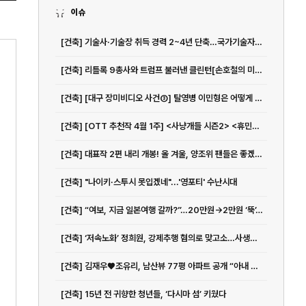
이슈
[건축] 기술사·기술장 취득 경력 2~4년 단축…국가기술자격 응시자격 다양화 | 아주경제
[건축] 리틀록 9총사와 트럼프 불러낸 클린턴[손호철의 미국사 뒤집어보기](32)
[건축] [대구 장미비디오 사건③] 탈영병 이민형은 어떻게 살인범이 됐나
[건축] [OTT 추천작 4월 1주] <사냥개들 시즌2> <휴민트> <엑스오, 키티 3> <아바...
[건축] 대표작 2편 내리 개봉! 올 겨울, 양조위 팬들은 좋겠네 - 아시아투데이
[건축] "나이키·스투시 못입겠네"...'영포티' 수난시대
[건축] “여보, 지금 일본여행 갈까?”…20만원→2만원 ‘뚝’, 관광지 호텔비 급감한 이유가
[건축] ‘저속노화’ 정희원, 강제추행 혐의로 맞고소…사생활 논란 확산
[건축] 김재우♥조유리, 남산뷰 77평 아파트 공개 “아내 위한 인테리어, 침대는 따로”(행가집)
[건축] 15년 전 귀향한 청년들, ‘다시마 섬’ 키웠다