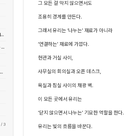
그 모든 걸 막지 않으면서도
조용히 경계를 만든다.
그래서 유리는 ‘나누는’ 재료가 아니라
[건축] “AI CCTV가 무섭다고?”…안전보다 감시가 두렵다는 조선업 노조 - 매일경제
‘연결하는’ 재료에 가깝다.
[건축] 5년 전 거래한 부동산에서 집 팔라는 전화가…추석 앞둔 서울 집값 ‘폭풍 전야’
현관과 거실 사이,
사무실의 회의실과 오픈 데스크,
 서울 절반 “내 집 없다”…전·월세 사는 무주택가구 2년 연속 상승 - 매일경제
욕실과 침실 사이의 채광 벽.
이 모든 곳에서 유리는
‘닫지 않으면서 나누는’ 기묘한 역할을 한다.
/
3
유리는 빛의 흐름을 바꾼다.