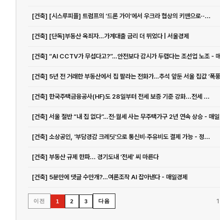
[건축] [시스루피플] 트럼프의 ‘드론 가이’에서 우크라 협상의 키맨으로··...
[건축] [단독]부동산 옥죄자…가계대출 금리 더 뛰었다 | 서울경제
[건축] 한국주택금융공사(HF)도 28일부터 전세 보증 기준 강화...전세 ...
[건축]
[건축] 소상공인, '부담경감 크레딧'으로 통신비·주유비도 결제 가능 - 정...
[건축] 부동산 규제 한파... 경기도내 ‘전세’ 씨 마른다
[건축] 5분만에 댓글 수만개?…여론조작 AI 잡아낸다 - 매일경제
1
이전
다음
1
2
3