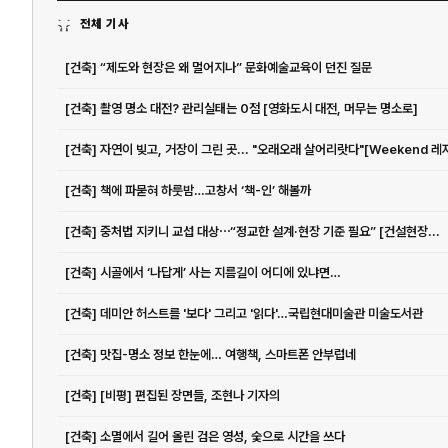
전체 기사
[건축] “제도와 현장은 왜 멀어지나” 문화예술교육이 던진 질문
[건축] 촬영 명소 대전? 관리실태는 0점 [영화도시 대전, 머무는 명소로]
[건축] 자연이 빚고, 거장이 그린 곳... "오래오래 살어리랏다"[Weekend 레
[건축] 책에 파묻혀 하룻밤…고창서 ‘책-인’ 해볼까
[건축] 중처법 지키니 교섭 대상⋯“정교한 설계·현장 기준 필요” [건설현장...
[건축] 시골에서 ‘나답게’ 사는 지름길이 어디에 있냐면…
[건축] 데미안 허스트를 '보다' 그리고 '읽다'…국립현대미술관 미술도서관
[건축] 맛집-명소 정보 한눈에… 여행책, 스마트폰 안부럽네
[건축] [비평] 편집된 장면들, 조현나 기자의
[건축] 소멸에서 길어 올린 검은 영성, 숯으로 시간을 쓰다