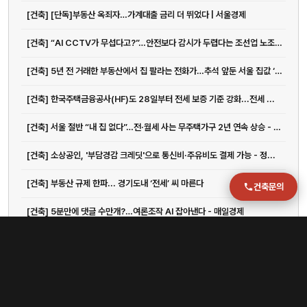
jmc@chiho.co.kr
[건축] [단독]부동산 옥죄자…가계대출 금리 더 뛰었다 | 서울경제
주소
[건축] “AI CCTV가 무섭다고?”…안전보다 감시가 두렵다는 조선업 노조 - 매일경제
부산 강서구 명지국제2로 41
POSCO 샤인오피스 306호
[건축] 5년 전 거래한 부동산에서 집 팔라는 전화가…추석 앞둔 서울 집값 ‘폭풍 전야’
운영시간
[건축] 한국주택금융공사(HF)도 28일부터 전세 보증 기준 강화...전세 ...
월–금 09:00–18:00
[건축] 서울 절반 “내 집 없다”…전·월세 사는 무주택가구 2년 연속 상승 - 매일경제
[건축] 소상공인, '부담경감 크레딧'으로 통신비·주유비도 결제 가능 - 정...
[건축] 부동산 규제 한파... 경기도내 ‘전세’ 씨 마른다
건축문의
[건축] 5분만에 댓글 수만개?…여론조작 AI 잡아낸다 - 매일경제
1
/
3
이전
다음
1
2
3
관련 글