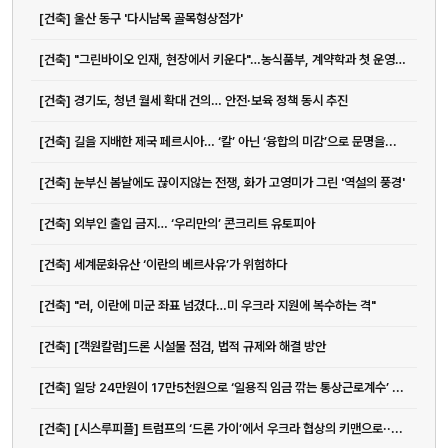
[건축] 울산 동구 '다시남목 골목형상점가'
[건축] "그린바이오 인재, 현장에서 키운다"…농식품부, 계약학과 첫 운영대학...
[건축] 경기도, 청년 월세 확대 건의… 안전·보육 정책 동시 추진
[건축] 길을 지배한 제국 페르시아… ‘칼’ 아닌 ‘융합의 미감’으로 문명을...
[건축] 눈부신 봄날에도 끊이지않는 전쟁, 화가 고영미가 그린 '역설의 풍경'
[건축] 외부인 출입 금지… ‘우리만의’ 콘크리트 유토피아
[건축] 세계문화유산 ‘이란의 베르사유’가 위험하다
[건축] "러, 이란에 미군 좌표 넘겼다…미 우크라 지원에 복수하는 격"
[건축] [객원칼럼]드론 시설물 점검, 법적 규제와 해결 방안
전화
[건축] 일당 24만원이 17만5천원으로 ‘일용직 임금 깎는 통상근로계수’ ...
051-711-2397
[건축] [시스루피플] 트럼프의 ‘드론 가이’에서 우크라 협상의 키맨으로··...
이메일