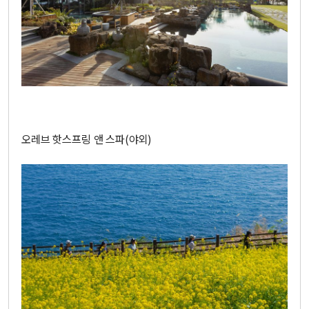
오레브 핫스프링 앤 스파(야외)