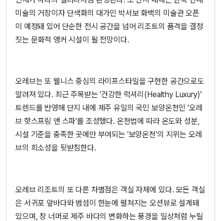
미술의 거장이자 단색화의 대가인 박서보 화백의 미술관 오픈
이 예정돼 있어 단순한 전시 공간을 넘어 리조트의 품격을 결정
짓는 문화적 앵커 시설이 될 전망이다.
오레브는 또 웰니스 중심의 라이프스타일을 구현한 공간으로도
알려져 있다. 최근 주목받는 '건강한 럭셔리(Healthy Luxury)'
트렌드를 반영해 단지 내에 제주 유일의 국민 보양온천인 '오레
브 핫스프링 앤 스파'를 조성했다. 온천법에 따라 온도와 성분,
시설 기준을 충족한 곳에만 부여되는 '보양온천'의 지위는 오레
브의 희소성을 뒷받침한다.
오레브 리조트의 또 다른 차별점은 객실 자체에 있다. 모든 객실
은 서귀포 앞바다와 범섬이 한눈에 펼쳐지는 오션뷰로 설계돼
있으며, 창 너머로 제주 바다의 변화하는 풍경을 일상처럼 누릴