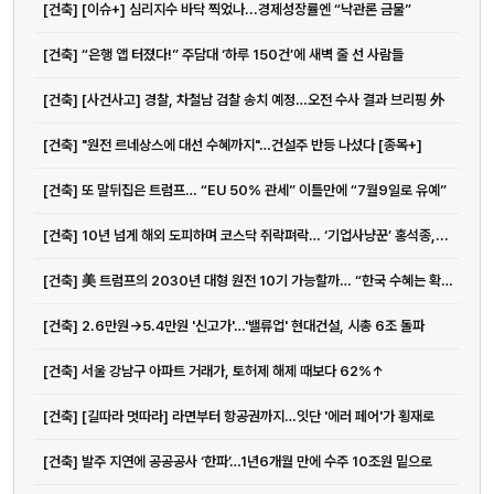
[건축] [이슈+] 심리지수 바닥 찍었나...경제성장률엔 “낙관론 금물”
[건축] “은행 앱 터졌다!” 주담대 ‘하루 150건’에 새벽 줄 선 사람들
[건축] [사건사고] 경찰, 차철남 검찰 송치 예정…오전 수사 결과 브리핑 外
[건축] "원전 르네상스에 대선 수혜까지"…건설주 반등 나섰다 [종목+]
[건축] 또 말뒤집은 트럼프… “EU 50% 관세” 이틀만에 “7월9일로 유예”
[건축] 10년 넘게 해외 도피하며 코스닥 쥐락펴락… ‘기업사냥꾼’ 홍석종,...
[건축] 美 트럼프의 2030년 대형 원전 10기 가능할까… “한국 수혜는 확실”
[건축] 2.6만원→5.4만원 '신고가'…'밸류업' 현대건설, 시총 6조 돌파
[건축] 서울 강남구 아파트 거래가, 토허제 해제 때보다 62%↑
[건축] [길따라 멋따라] 라면부터 항공권까지…잇단 '에러 페어'가 횡재로
[건축] 발주 지연에 공공공사 ‘한파’…1년6개월 만에 수주 10조원 밑으로