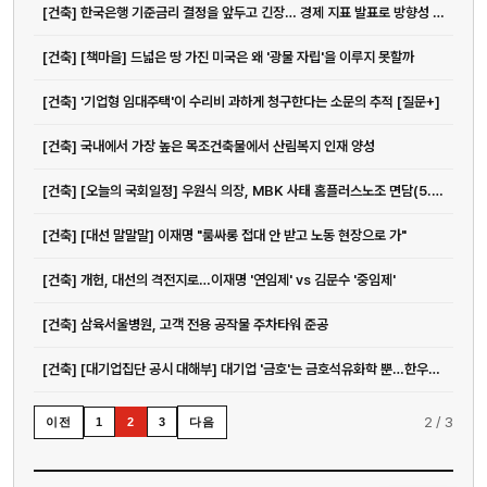
[건축] 한국은행 기준금리 결정을 앞두고 긴장… 경제 지표 발표로 방향성 주목
[건축] [책마을] 드넓은 땅 가진 미국은 왜 '광물 자립'을 이루지 못할까
[건축] '기업형 임대주택'이 수리비 과하게 청구한다는 소문의 추적 [질문+]
전화
[건축] 국내에서 가장 높은 목조건축물에서 산림복지 인재 양성
051-711-2397
[건축] [오늘의 국회일정] 우원식 의장, MBK 사태 홈플러스노조 면담(5.22)
이메일
[건축] [대선 말말말] 이재명 "룸싸롱 접대 안 받고 노동 현장으로 가"
jmc@chiho.co.kr
[건축] 개헌, 대선의 격전지로…이재명 '연임제' vs 김문수 '중임제'
주소
부산 강서구 명지국제2로 41
[건축] 삼육서울병원, 고객 전용 공작물 주차타워 준공
POSCO 샤인오피스 306호
[건축] [대기업집단 공시 대해부] 대기업 '금호'는 금호석유화학 뿐…한우물 전...
운영시간
월–금 09:00–18:00
2
/
3
이전
다음
1
2
3