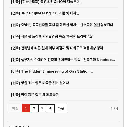
[건축] [한국바로코] 불연 외단열시스템 제품 전체
[건축] JBC Engineering Inc. 제품 및 디자인
[건축] 충남도, 공공건축물 목재 활용 확산 박차… 탄소중립 실현 앞당긴다
[건축] 서울 첫 도심형 자연휴양림 숙소 ‘수락휴 트리하우스’
[건축] 건축법에 따른 실내·외부 마감재 및 내화구조 적용대상 정리
[건축] 실무지식 아예없이 건축법규 체크하는 방법 | 건축학과 Noteboo...
[건축] The Hidden Engineering of Gas Station...
[건축] 방을 짓는 일은 마음을 짓는 일이다
[건축] 방이 많은 집은 왜 외로울까
1
/
4
이전
다음
1
2
3
4