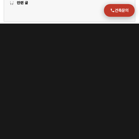
관련 글
건축문의
이슈
[건축] 기술사·기술장 취득 경력 2~4년 단축…국가기술자격 응시자격 다양화 | 아주경제
[건축] 리틀록 9총사와 트럼프 불러낸 클린턴[손호철의 미국사 뒤집어보기](32)
[건축] [대구 장미비디오 사건③] 탈영병 이민형은 어떻게 살인범이 됐나
[건축] [OTT 추천작 4월 1주] <사냥개들 시즌2> <휴민트> <엑스오, 키티 3> <아바...
[건축] 대표작 2편 내리 개봉! 올 겨울, 양조위 팬들은 좋겠네 - 아시아투데이
[건축] "나이키·스투시 못입겠네"...'영포티' 수난시대
[건축] “여보, 지금 일본여행 갈까?”…20만원→2만원 ‘뚝’, 관광지 호텔비 급감한 이유가