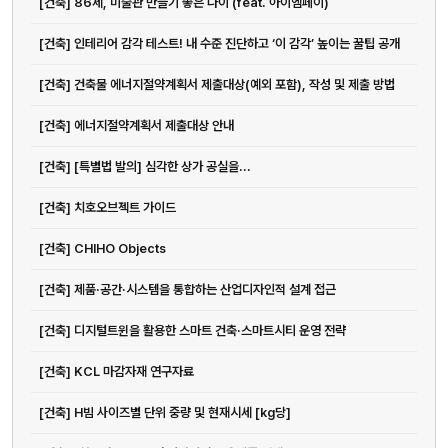
[건축] 86세, 미술관 만들기 좋은 나이 (feat. 아이엠페이)
[건축] 인테리어 감각 테스트! 내 수준 진단하고 ‘이 감각’ 높이는 꿀팁 공개
[건축] 건축물 에너지절약계획서 제출대상(예외 포함), 작성 및 제출 방법
[건축] 에너지절약계획서 제출대상 안내
[건축] [특별법 발의] 심각한 상가 공실을...
[건축] 치호오브젝트 가이드
[건축] CHIHO Objects
[건축] 제품·공간·시스템을 통합하는 산업디자인적 설계 접근
[건축] 디지털트윈을 활용한 스마트 건축·스마트시티 운영 전략
[건축] KCL 마감자재 연구자료
[건축] H빔 사이즈별 단위 중량 및 현재시세 [kg당]