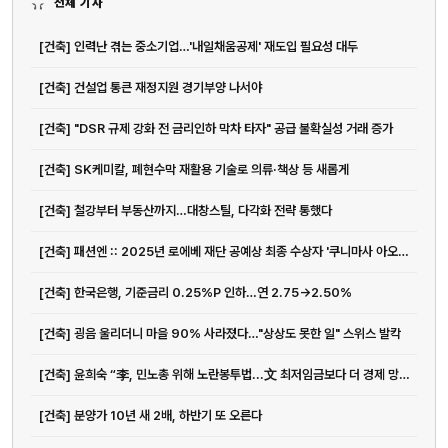
전체 기사
[건축] 인력난 겪는 중소기업…'내일채움공제' 재도입 필요성 대두
[건축] 건설업 통큰 재정지원 경기부양 나서야
[건축] "DSR 규제 강화 전 금리인하 막차 타자" 공급 불확실성 거래 증가
[건축] SK케미칼, 폐현수막 재활용 기술로 의류·책상 등 새롭게
[건축] 철강부터 부동산까지…대창스틸, 다각화 전략 통했다
[건축] 패션엔 :: 2025년 로에베 재단 공예상 최종 수상자 '쿠니마사 아오키' 선정
[건축] 한국은행, 기준금리 0.25%P 인하…연 2.75→2.50%
[건축] 굉음 울리더니 마을 90% 사라졌다…"상상도 못한 일" 스위스 발칵
[건축] 윤희숙 “李, 민노총 위해 노란봉투법...文 최저임금보다 더 경제 망칠 것”
[건축] 분양가 10년 새 2배, 하반기 또 오른다