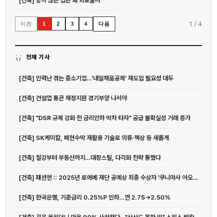
[건축] 방이 많은 집은 왜 외로울까
1
/
4
이전
다음
1
2
3
4
전체 기사
[건축] 인력난 겪는 중소기업…'내일채움공제' 재도입 필요성 대두
[건축] 건설업 통큰 재정지원 경기부양 나서야
[건축] "DSR 규제 강화 전 금리인하 막차 타자" 공급 불확실성 거래 증가
[건축] SK케미칼, 폐현수막 재활용 기술로 의류·책상 등 새롭게
[건축] 철강부터 부동산까지…대창스틸, 다각화 전략 통했다
[건축] 패션엔 :: 2025년 로에베 재단 공예상 최종 수상자 '쿠니마사 아오키' 선정
[건축] 한국은행, 기준금리 0.25%P 인하…연 2.75→2.50%