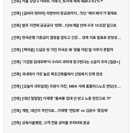
[건축] 서울 강남구 아파트 거래가, 토허제 해제 때보다 62%↑
[건축] [길따라 멋따라] 라면부터 항공권까지…잇단 '에러 페어'가 횡재로
[건축] 발주 지연에 공공공사 ‘한파’…1년6개월 만에 수주 10조원 밑으로
[건축] 한국은행 기준금리 결정을 앞두고 긴장… 경제 지표 발표로 방향성 주목
[건축] [책마을] 드넓은 땅 가진 미국은 왜 '광물 자립'을 이루지 못할까
[건축] '기업형 임대주택'이 수리비 과하게 청구한다는 소문의 추적 [질문+]
[건축] 국내에서 가장 높은 목조건축물에서 산림복지 인재 양성
[건축] [오늘의 국회일정] 우원식 의장, MBK 사태 홈플러스노조 면담(5.22)
[건축] [대선 말말말] 이재명 "룸싸롱 접대 안 받고 노동 현장으로 가"
[건축] 개헌, 대선의 격전지로…이재명 '연임제' vs 김문수 '중임제'
[건축] 삼육서울병원, 고객 전용 공작물 주차타워 준공