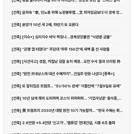
[건축] 굉음 울리더니 마을 90% 사라졌다…"상상도 못한 일" 스위스 발칵
[건축] 윤희숙 “李, 민노총 위해 노란봉투법...文 최저임금보다 더 경제 망칠 것”
[건축] 분양가 10년 새 2배, 하반기 또 오른다
[건축] [이슈+] 심리지수 바닥 찍었나...경제성장률엔 “낙관론 금물”
[건축] “은행 앱 터졌다!” 주담대 ‘하루 150건’에 새벽 줄 선 사람들
[건축] [사건사고] 경찰, 차철남 검찰 송치 예정…오전 수사 결과 브리핑 外
[건축] "원전 르네상스에 대선 수혜까지"…건설주 반등 나섰다 [종목+]
[건축] 또 말뒤집은 트럼프… “EU 50% 관세” 이틀만에 “7월9일로 유예”
[건축] 10년 넘게 해외 도피하며 코스닥 쥐락펴락… ‘기업사냥꾼’ 홍석종,...
[건축] 美 트럼프의 2030년 대형 원전 10기 가능할까… “한국 수혜는 확실”
[건축] 2.6만원→5.4만원 '신고가'…'밸류업' 현대건설, 시총 6조 돌파