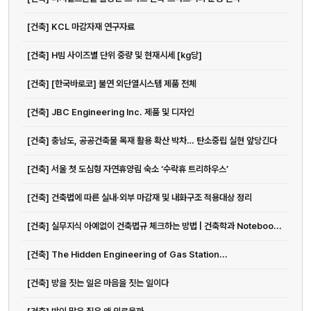
[건축] KCL 마감자재 연구자료
[건축] H빔 사이즈별 단위 중량 및 현재시세 [kg당]
[건축] [한국바로코] 불연 외단열시스템 제품 전체
[건축] JBC Engineering Inc. 제품 및 디자인
[건축] 충남도, 공공건축물 목재 활용 확산 박차… 탄소중립 실현 앞당긴다
[건축] 서울 첫 도심형 자연휴양림 숙소 ‘수락휴 트리하우스’
[건축] 건축법에 따른 실내·외부 마감재 및 내화구조 적용대상 정리
[건축] 실무지식 아예없이 건축법규 체크하는 방법 | 건축학과 Noteboo...
[건축] The Hidden Engineering of Gas Station...
[건축] 방을 짓는 일은 마음을 짓는 일이다