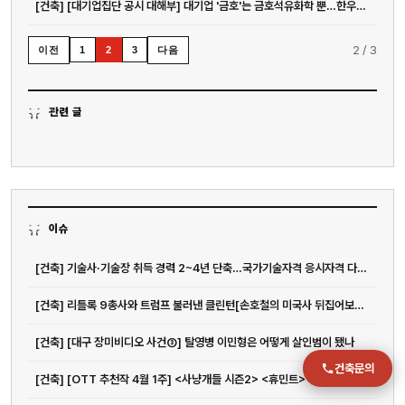
[건축] [대기업집단 공시 대해부] 대기업 '금호'는 금호석유화학 뿐…한우물 전...
전화
2
/
3
이전
다음
1
2
3
051-711-2397
이메일
관련 글
jmc@chiho.co.kr
주소
부산 강서구 명지국제2로 41
POSCO 샤인오피스 306호
이슈
운영시간
월–금 09:00–18:00
[건축] 기술사·기술장 취득 경력 2~4년 단축…국가기술자격 응시자격 다양화 | 아주경제
[건축] 리틀록 9총사와 트럼프 불러낸 클린턴[손호철의 미국사 뒤집어보기](32)
[건축] [대구 장미비디오 사건③] 탈영병 이민형은 어떻게 살인범이 됐나
건축문의
[건축] [OTT 추천작 4월 1주] <사냥개들 시즌2> <휴민트> <엑스오, 키티 3> <아바...