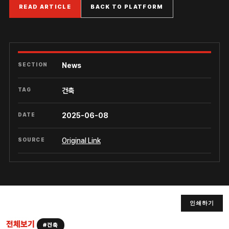
READ ARTICLE
BACK TO PLATFORM
SECTION
News
TAG
건축
DATE
2025-06-08
SOURCE
Original Link
인쇄하기
전체보기
#건축