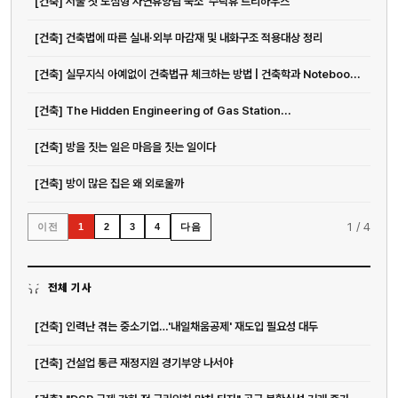
[건축] 서울 첫 도심형 자연휴양림 숙소 ‘수락휴 트리하우스’
[건축] 건축법에 따른 실내·외부 마감재 및 내화구조 적용대상 정리
[건축] 실무지식 아예없이 건축법규 체크하는 방법 | 건축학과 Noteboo...
[건축] The Hidden Engineering of Gas Station...
[건축] 방을 짓는 일은 마음을 짓는 일이다
[건축] 방이 많은 집은 왜 외로울까
1
/
4
이전
다음
1
2
3
4
전체 기사
[건축] 인력난 겪는 중소기업…'내일채움공제' 재도입 필요성 대두
[건축] 건설업 통큰 재정지원 경기부양 나서야