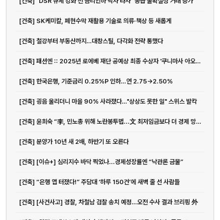
[건축] "DSR 규제 강화 전 금리인하 막차 타자" 공급 불확실성 거래 증가
[건축] SK케미칼, 폐현수막 재활용 기술로 의류·책상 등 새롭게
[건축] 철강부터 부동산까지…대창스틸, 다각화 전략 통했다
[건축] 패션엔 :: 2025년 로에베 재단 공예상 최종 수상자 '쿠니마사 아오키' 선정
[건축] 한국은행, 기준금리 0.25%P 인하…연 2.75→2.50%
[건축] 굉음 울리더니 마을 90% 사라졌다…"상상도 못한 일" 스위스 발칵
[건축] 윤희숙 “李, 민노총 위해 노란봉투법...文 최저임금보다 더 경제 망칠 것”
[건축] 분양가 10년 새 2배, 하반기 또 오른다
[건축] [이슈+] 심리지수 바닥 찍었나...경제성장률엔 “낙관론 금물”
[건축] “은행 앱 터졌다!” 주담대 ‘하루 150건’에 새벽 줄 선 사람들
[건축] [사건사고] 경찰, 차철남 검찰 송치 예정…오전 수사 결과 브리핑 外