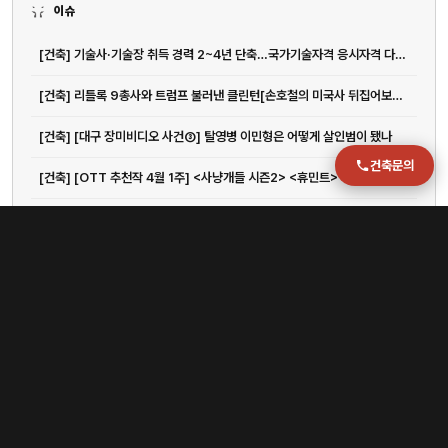
이슈
운영시간
월–금 09:00–18:00
[건축] 기술사·기술장 취득 경력 2~4년 단축…국가기술자격 응시자격 다양화 | 아주경제
[건축] 리틀록 9총사와 트럼프 불러낸 클린턴[손호철의 미국사 뒤집어보기](32)
[건축] [대구 장미비디오 사건③] 탈영병 이민형은 어떻게 살인범이 됐나
건축문의
[건축] [OTT 추천작 4월 1주] <사냥개들 시즌2> <휴민트> <엑스오, 키티 3> <아바...
[건축] 대표작 2편 내리 개봉! 올 겨울, 양조위 팬들은 좋겠네 - 아시아투데이
[건축] "나이키·스투시 못입겠네"...'영포티' 수난시대
[건축] “여보, 지금 일본여행 갈까?”…20만원→2만원 ‘뚝’, 관광지 호텔비 급감한 이유가
[건축] ‘저속노화’ 정희원, 강제추행 혐의로 맞고소…사생활 논란 확산
[건축] 김재우♥조유리, 남산뷰 77평 아파트 공개 “아내 위한 인테리어, 침대는 따로”(행가집)
[건축] 15년 전 귀향한 청년들, ‘다시마 섬’ 키웠다