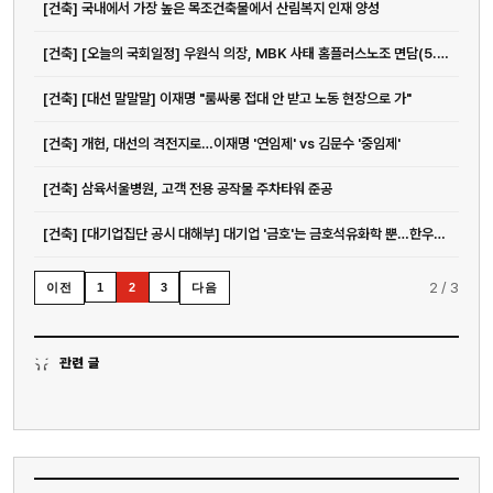
[건축] 국내에서 가장 높은 목조건축물에서 산림복지 인재 양성
[건축] [오늘의 국회일정] 우원식 의장, MBK 사태 홈플러스노조 면담(5.22)
[건축] [대선 말말말] 이재명 "룸싸롱 접대 안 받고 노동 현장으로 가"
[건축] 개헌, 대선의 격전지로…이재명 '연임제' vs 김문수 '중임제'
[건축] 삼육서울병원, 고객 전용 공작물 주차타워 준공
[건축] [대기업집단 공시 대해부] 대기업 '금호'는 금호석유화학 뿐…한우물 전...
전화
2
/
3
이전
다음
1
2
3
051-711-2397
이메일
관련 글
jmc@chiho.co.kr
주소
부산 강서구 명지국제2로 41
POSCO 샤인오피스 306호