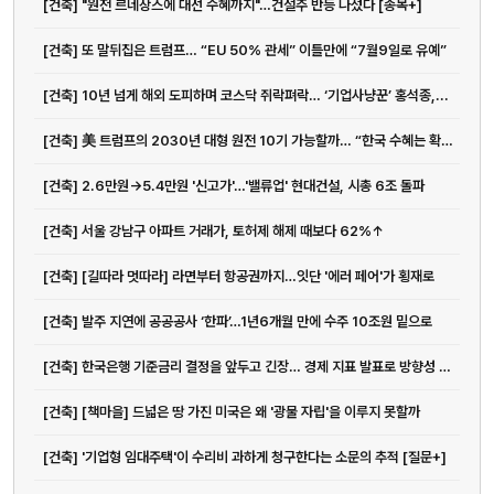
[건축] "원전 르네상스에 대선 수혜까지"…건설주 반등 나섰다 [종목+]
[건축] 또 말뒤집은 트럼프… “EU 50% 관세” 이틀만에 “7월9일로 유예”
[건축] 10년 넘게 해외 도피하며 코스닥 쥐락펴락… ‘기업사냥꾼’ 홍석종,...
[건축] 美 트럼프의 2030년 대형 원전 10기 가능할까… “한국 수혜는 확실”
[건축] 2.6만원→5.4만원 '신고가'…'밸류업' 현대건설, 시총 6조 돌파
[건축] 서울 강남구 아파트 거래가, 토허제 해제 때보다 62%↑
[건축] [길따라 멋따라] 라면부터 항공권까지…잇단 '에러 페어'가 횡재로
[건축] 발주 지연에 공공공사 ‘한파’…1년6개월 만에 수주 10조원 밑으로
[건축] 한국은행 기준금리 결정을 앞두고 긴장… 경제 지표 발표로 방향성 주목
[건축] [책마을] 드넓은 땅 가진 미국은 왜 '광물 자립'을 이루지 못할까
[건축] '기업형 임대주택'이 수리비 과하게 청구한다는 소문의 추적 [질문+]