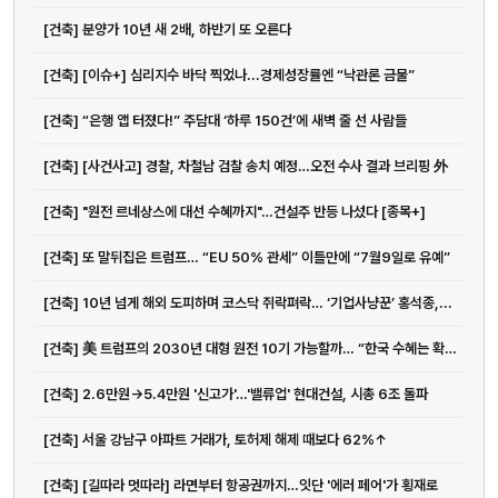
[건축] 분양가 10년 새 2배, 하반기 또 오른다
[건축] [이슈+] 심리지수 바닥 찍었나...경제성장률엔 “낙관론 금물”
[건축] “은행 앱 터졌다!” 주담대 ‘하루 150건’에 새벽 줄 선 사람들
[건축] [사건사고] 경찰, 차철남 검찰 송치 예정…오전 수사 결과 브리핑 外
[건축] "원전 르네상스에 대선 수혜까지"…건설주 반등 나섰다 [종목+]
[건축] 또 말뒤집은 트럼프… “EU 50% 관세” 이틀만에 “7월9일로 유예”
[건축] 10년 넘게 해외 도피하며 코스닥 쥐락펴락… ‘기업사냥꾼’ 홍석종,...
[건축] 美 트럼프의 2030년 대형 원전 10기 가능할까… “한국 수혜는 확실”
[건축] 2.6만원→5.4만원 '신고가'…'밸류업' 현대건설, 시총 6조 돌파
[건축] 서울 강남구 아파트 거래가, 토허제 해제 때보다 62%↑
[건축] [길따라 멋따라] 라면부터 항공권까지…잇단 '에러 페어'가 횡재로