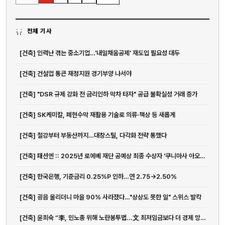
전체 기사
[건축] 인력난 겪는 중소기업…'내일채움공제' 재도입 필요성 대두
[건축] 건설업 통큰 재정지원 경기부양 나서야
[건축] "DSR 규제 강화 전 금리인하 막차 타자" 공급 불확실성 거래 증가
[건축] SK케미칼, 폐현수막 재활용 기술로 의류·책상 등 새롭게
[건축] 철강부터 부동산까지…대창스틸, 다각화 전략 통했다
[건축] 패션엔 :: 2025년 로에베 재단 공예상 최종 수상자 '쿠니마사 아오키' 선정
[건축] 한국은행, 기준금리 0.25%P 인하…연 2.75→2.50%
[건축] 굉음 울리더니 마을 90% 사라졌다…"상상도 못한 일" 스위스 발칵
[건축] 윤희숙 “李, 민노총 위해 노란봉투법...文 최저임금보다 더 경제 망칠 것”