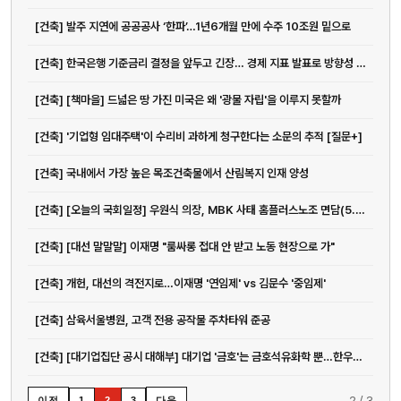
[건축] 발주 지연에 공공공사 ‘한파’…1년6개월 만에 수주 10조원 밑으로
[건축] 한국은행 기준금리 결정을 앞두고 긴장… 경제 지표 발표로 방향성 주목
[건축] [책마을] 드넓은 땅 가진 미국은 왜 '광물 자립'을 이루지 못할까
[건축] '기업형 임대주택'이 수리비 과하게 청구한다는 소문의 추적 [질문+]
[건축] 국내에서 가장 높은 목조건축물에서 산림복지 인재 양성
[건축] [오늘의 국회일정] 우원식 의장, MBK 사태 홈플러스노조 면담(5.22)
[건축] [대선 말말말] 이재명 "룸싸롱 접대 안 받고 노동 현장으로 가"
[건축] 개헌, 대선의 격전지로…이재명 '연임제' vs 김문수 '중임제'
[건축] 삼육서울병원, 고객 전용 공작물 주차타워 준공
[건축] [대기업집단 공시 대해부] 대기업 '금호'는 금호석유화학 뿐…한우물 전...
전화
2
/
3
이전
다음
1
2
3