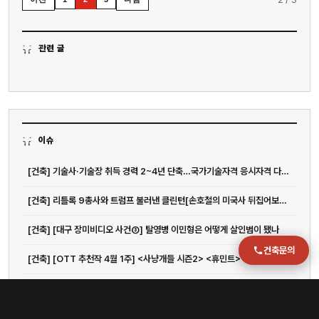
051-711-2397
이메일
관련 글
jmc@chiho.co.kr
주소
부산 강서구 명지국제2로 41
POSCO 샤인오피스 306호
이슈
운영시간
월–금 09:00–18:00
[건축] 기술사·기술장 취득 경력 2~4년 단축…국가기술자격 응시자격 다양화 | 아주경제
[건축] 리틀록 9총사와 트럼프 불러낸 클린턴[손호철의 미국사 뒤집어보기](32)
[건축] [대구 장미비디오 사건③] 탈영병 이민형은 어떻게 살인범이 됐나
건축문의
[건축] [OTT 추천작 4월 1주] <사냥개들 시즌2> <휴민트> <엑스오, 키티 3> <아바...
[건축] 대표작 2편 내리 개봉! 올 겨울, 양조위 팬들은 좋겠네 - 아시아투데이
[건축] "나이키·스투시 못입겠네"...'영포티' 수난시대