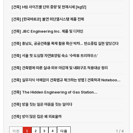
[건축] H빔 사이즈별 단위 중량 및 현재시세 [kg당]
[건축] [한국바로코] 불연 외단열시스템 제품 전체
[건축] JBC Engineering Inc. 제품 및 디자인
[건축] 충남도, 공공건축물 목재 활용 확산 박차… 탄소중립 실현 앞당긴다
[건축] 서울 첫 도심형 자연휴양림 숙소 ‘수락휴 트리하우스’
[건축] 건축법에 따른 실내·외부 마감재 및 내화구조 적용대상 정리
[건축] 실무지식 아예없이 건축법규 체크하는 방법 | 건축학과 Noteboo...
[건축] The Hidden Engineering of Gas Station...
[건축] 방을 짓는 일은 마음을 짓는 일이다
[건축] 방이 많은 집은 왜 외로울까
1
/
4
이전
다음
1
2
3
4