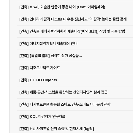
[건축] 86세, 미술관 만들기 좋은 나이 (feat. 아이엠페이)
[건축] 인테리어 감각 테스트! 내 수준 진단하고 ‘이 감각’ 높이는 꿀팁 공개
[건축] 건축물 에너지절약계획서 제출대상(예외 포함), 작성 및 제출 방법
[건축] 에너지절약계획서 제출대상 안내
[건축] [특별법 발의] 심각한 상가 공실을...
[건축] 치호오브젝트 가이드
[건축] CHIHO Objects
[건축] 제품·공간·시스템을 통합하는 산업디자인적 설계 접근
[건축] 디지털트윈을 활용한 스마트 건축·스마트시티 운영 전략
[건축] KCL 마감자재 연구자료
[건축] H빔 사이즈별 단위 중량 및 현재시세 [kg당]