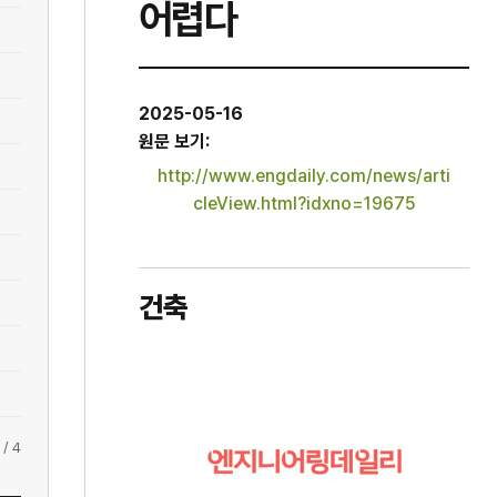
어렵다
2025-05-16
원문 보기:
http://www.engdaily.com/news/arti
cleView.html?idxno=19675
건축
/
4