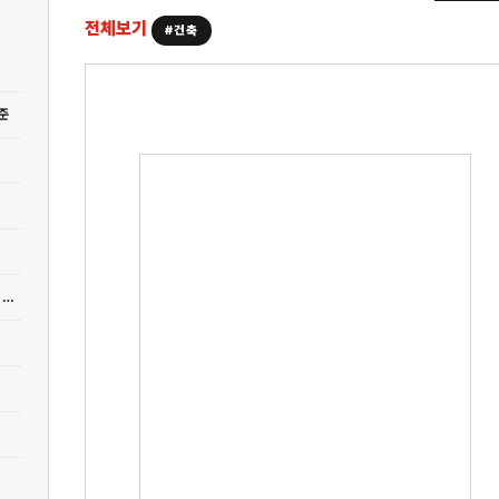
전체보기
#건축
준
[건축] 1인 자영업자에서 패시브주택 종합건설사가 되기까지, 5년 성장의 진짜 의미