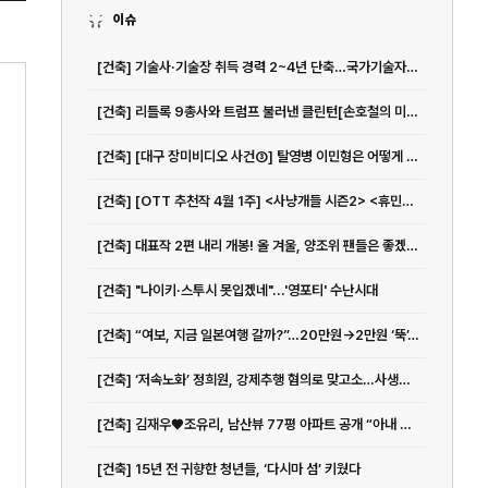
이슈
[건축] 기술사·기술장 취득 경력 2~4년 단축…국가기술자격 응시자격 다양화 | 아주경제
[건축] 리틀록 9총사와 트럼프 불러낸 클린턴[손호철의 미국사 뒤집어보기](32)
[건축] [대구 장미비디오 사건③] 탈영병 이민형은 어떻게 살인범이 됐나
[건축] [OTT 추천작 4월 1주] <사냥개들 시즌2> <휴민트> <엑스오, 키티 3> <아바...
[건축] 대표작 2편 내리 개봉! 올 겨울, 양조위 팬들은 좋겠네 - 아시아투데이
[건축] "나이키·스투시 못입겠네"...'영포티' 수난시대
[건축] “여보, 지금 일본여행 갈까?”…20만원→2만원 ‘뚝’, 관광지 호텔비 급감한 이유가
[건축] ‘저속노화’ 정희원, 강제추행 혐의로 맞고소…사생활 논란 확산
[건축] 김재우♥조유리, 남산뷰 77평 아파트 공개 “아내 위한 인테리어, 침대는 따로”(행가집)
[건축] 15년 전 귀향한 청년들, ‘다시마 섬’ 키웠다