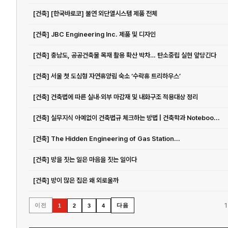
[건축] [한국바로코] 불연 외단열시스템 제품 전체
[건축] JBC Engineering Inc. 제품 및 디자인
[건축] 충남도, 공공건축물 목재 활용 확산 박차… 탄소중립 실현 앞당긴다
[건축] 서울 첫 도심형 자연휴양림 숙소 ‘수락휴 트리하우스’
[건축] 건축법에 따른 실내·외부 마감재 및 내화구조 적용대상 정리
[건축] 실무지식 아예없이 건축법규 체크하는 방법 | 건축학과 Noteboo...
[건축] The Hidden Engineering of Gas Station...
[건축] 방을 짓는 일은 마음을 짓는 일이다
[건축] 방이 많은 집은 왜 외로울까
1
이전
다음
1
2
3
4