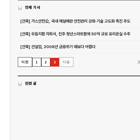
전체 기사
[건축] 가스안전公, 국내 매설배관 안전관리 강화·기술 고도화 촉진 주도
[건축] 우듬지팜 자회사, 진주 청년스마트팜에 50억 규모 유리온실 수주
[건축] 건설업, 2008년 금융위기 때보다 어렵다
3
이전
다음
1
2
3
관련 글