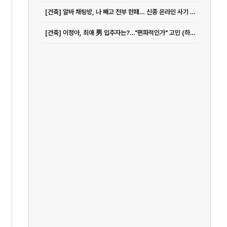
[건축] 알바 채팅방, 나 빼고 전부 한패… 신종 온라인 사기 극성
[건축] 이청아, 최애 男 입주자는?…"편파적인가" 고민 (하트페어링)