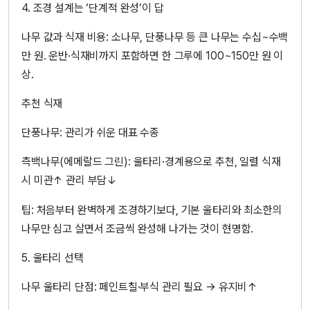
4. 조경 설계는 ‘단계적 완성’이 답
나무 값과 식재 비용: 소나무, 단풍나무 등 큰 나무는 수십~수백
만 원. 운반·식재비까지 포함하면 한 그루에 100~150만 원 이
상.
추천 식재
단풍나무: 관리가 쉬운 대표 수종
측백나무(에메랄드 그린): 울타리·경계용으로 추천, 일렬 식재
시 미관↑ 관리 부담↓
팁: 처음부터 완벽하게 조경하기보다, 기본 울타리와 최소한의
나무만 심고 살면서 조금씩 완성해 나가는 것이 현명함.
5. 울타리 선택
나무 울타리 단점: 페인트칠·부식 관리 필요 → 유지비↑