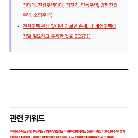
집매매, 전원주택매매, 집짓기, 단독주택, 양평전원
주택, 소형주택)
전원주택 관심 있다면 안보면 손해... | 개인주택에
정말 필요하고 유용한 것들 BEST11
관련 키워드
#전원주택
#편한
#관리
#위해
#무조건
#주택
#전원생활
#전원주택짓기
#전원주택설계
#전원주택조경
#전원주택데크
#전원주택테라스
#전원주택마당
#전원주택관리