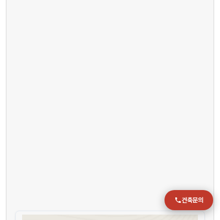
전화
051-711-2397
이메일
jmc@chiho.co.kr
주소
부산 강서구 명지국제2로 41
POSCO 샤인오피스 306호
운영시간
월–금 09:00–18:00
건축문의