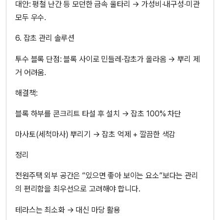
대안: 평철 난간 등 모던한 금속 울타리 → 가성비·내구성·미관
모두 우수.
6. 잡초 관리 솔루션
투수 블록 단점: 블록 사이로 민들레·잡초가 올라옴 → 뿌리 제
거 어려움.
해결책:
블록 하부를 콘크리트 타설 후 설치 → 잡초 100% 차단
마사토(세척마사) 뿌리기 → 잡초 억제 + 깔끔한 색감
정리
전원주택 외부 공간은 “있으면 좋아 보이는 요소”보다는 관리
의 편리함을 최우선으로 고려해야 합니다.
테라스는 최소화 → 대신 마당 활용