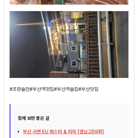
#초량술잔#부산역맛집#부산역술집#부산맛집
함께 보면 좋은 글
부산 서면 EU 파스타 & 피자 [경남고59회]