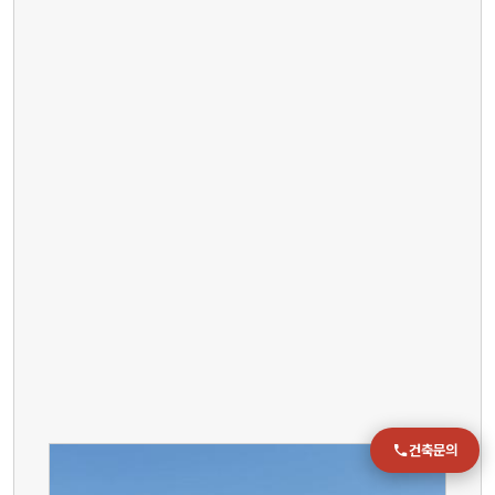
전화
051-711-2397
이메일
jmc@chiho.co.kr
주소
부산 강서구 명지국제2로 41
POSCO 샤인오피스 306호
운영시간
월–금 09:00–18:00
건축문의