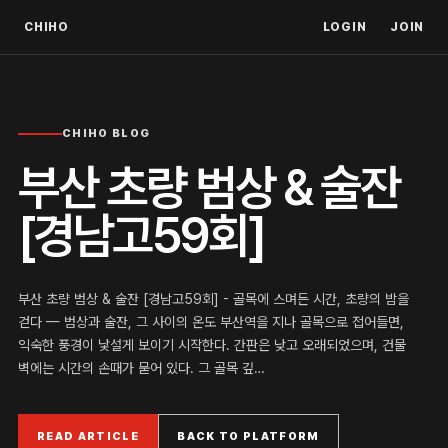
CHIHO
LOGIN
JOIN
CHIHO BLOG
부산 초량 범상 & 술잔
[경남고59회]
부산 초량 범상 & 술잔 [경남고59회] - 골목에 스며든 시간, 초량의 밤을
걷다 — 범상과 술잔, 그 사이의 온도 부산역을 지나 골목으로 접어들면,
익숙한 풍경이 낯설게 보이기 시작한다. 간판은 낮고 오래되었으며, 건물
벽에는 시간의 손때가 묻어 있다. 그 골목 깊…
READ ARTICLE
BACK TO PLATFORM