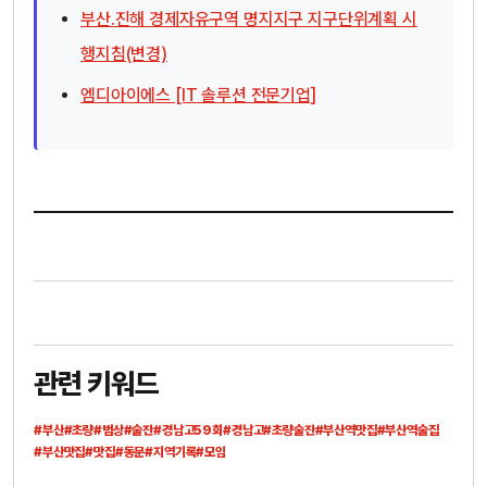
부산․진해 경제자유구역 명지지구 지구단위계획 시
행지침(변경)
엠디아이에스 [IT 솔루션 전문기업]
관련 키워드
#부산
#초량
#범상
#술잔
#경남고59회
#경남고
#초량술잔
#부산역맛집
#부산역술집
#부산맛집
#맛집
#동문
#지역기록
#모임