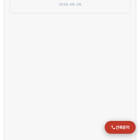
2026-05-26
전화
051-711-2397
이메일
jmc@chiho.co.kr
주소
부산 강서구 명지국제2로 41
POSCO 샤인오피스 306호
운영시간
월–금 09:00–18:00
건축문의