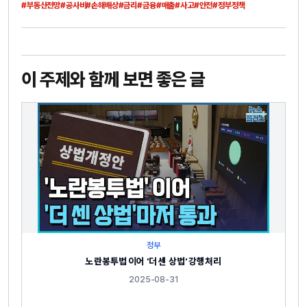
#부동산전망
#공사비
#손해배상
#금리
#금융
#매출
#사고
#안전
#정부정책
이 주제와 함께 보면 좋은 글
정부
노란봉투법 이어 '더 센 상법' 강행처리
2025-08-31