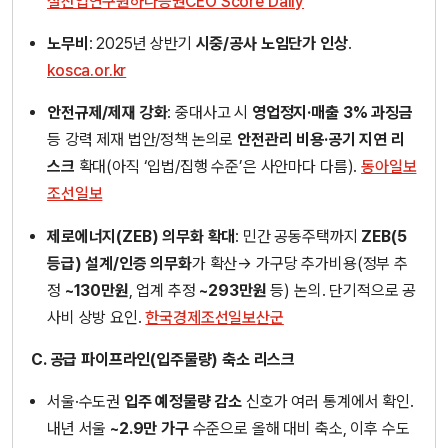
설산업연구원
하나증권
CEO Score Daily
노무비
: 2025년 상반기
시중/공사 노임단가 인상
.
kosca.or.kr
안전규제/제재 강화
: 중대사고 시
영업정지·매출 3% 과징금
등 강력 제재 법안/정책 논의로
안전관리 비용·공기 지연 리
스크
확대(아직 ‘입법/집행 수준’은 사안마다 다름).
동아일보
조선일보
제로에너지(ZEB) 의무화 확대
: 민간 공동주택까지
ZEB(5
등급) 설계/인증 의무화
가 확산→ 가구당 추가비용(정부 추
정
~130만원
, 업계 추정
~293만원
등) 논의. 단기적으로 공
사비 상방 요인.
한국경제
조선일보
산군
C. 공급 파이프라인(입주물량) 축소 리스크
서울·수도권
입주 예정물량 감소
신호가 여러 통계에서 확인.
내년 서울
~2.9만 가구
수준으로 올해 대비 축소, 이후 수도