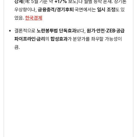
강세
(예: 5월 기준 약
+17%
보도)나 월별 등락 혼재. 장기론
우상향이나,
금융충격/경기후퇴
국면에서는
일시 조정
도 있
었음.
한국경제
결론적으로
노란봉투법 단독효과
보다,
원가·안전·ZEB·공급
파이프라인·금리
의
합성효과
가 분양가를 좌우할 가능성이
큼.