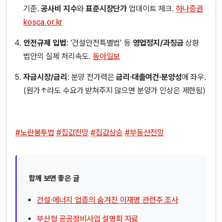
기준.
공사비 지수
와
표준시장단가
업데이트 체크.
하나증권
kosca.or.kr
안전규제 입법
: ‘건설안전특별법’ 등
영업정지/과징금
상향
법안의 실제 처리속도.
동아일보
자금시장/금리
: 분양 전가력은
금리·대출여건·분양성
에 좌우.
(원가↑라도 수요가 받쳐주지 않으면 분양가 인상은 제한됨)
#노란봉투법
#집값전망
#집값상승
#부동산전망
함께 보면 좋은 글
건설·에너지 업종의 숨겨진 이재명 관련주 조사
부산형 공공정비사업 설명회 자료