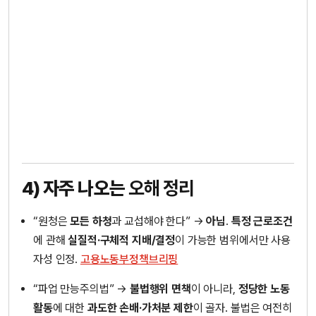
4) 자주 나오는
오해 정리
“원청은
모든 하청
과 교섭해야 한다” →
아님
.
특정 근로조건
에 관해
실질적·구체적 지배/결정
이 가능한 범위에서만 사용
자성 인정.
고용노동부
정책브리핑
“파업 만능주의법” →
불법행위 면책
이 아니라,
정당한 노동
활동
에 대한
과도한 손배·가처분 제한
이 골자. 불법은 여전히