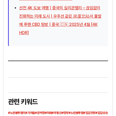
선전 4K 도보 여행 | 중국의 실리콘밸리 – 끊임없이
진화하는 미래 도시 | 우주선 같은 岗厦北站서 출발
해 푸톈 CBD 탐방 | 중국 🇨🇳 2025년 4월 [4K
HDR]
관련 키워드
#노란봉투법이
#가져올
#끔찍한
#미래
#부동산
#정부
#노란봉투법
#집값전망
#집값상승