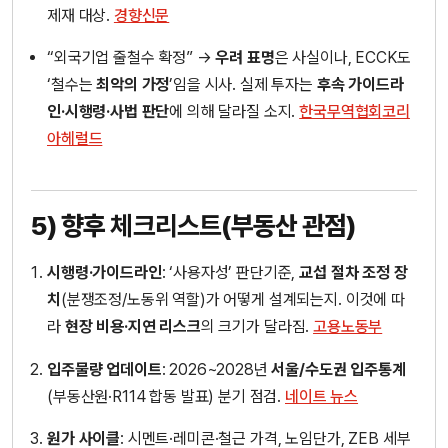
제재 대상.
경향신문
“외국기업 줄철수 확정” →
우려 표명
은 사실이나, ECCK도
‘철수는
최악의 가정
’임을 시사. 실제 투자는
후속 가이드라
인·시행령·사법 판단
에 의해 달라질 소지.
한국무역협회
코리
아헤럴드
5) 향후
체크리스트
(부동산 관점)
시행령·가이드라인
: ‘사용자성’ 판단기준,
교섭 절차 조정 장
치
(분쟁조정/노동위 역할)가 어떻게 설계되는지. 이것에 따
라
현장 비용·지연 리스크
의 크기가 달라짐.
고용노동부
입주물량 업데이트
: 2026~2028년
서울/수도권 입주통계
(부동산원·R114 합동 발표) 분기 점검.
네이트 뉴스
원가 사이클
: 시멘트·레미콘·철근 가격, 노임단가, ZEB 세부