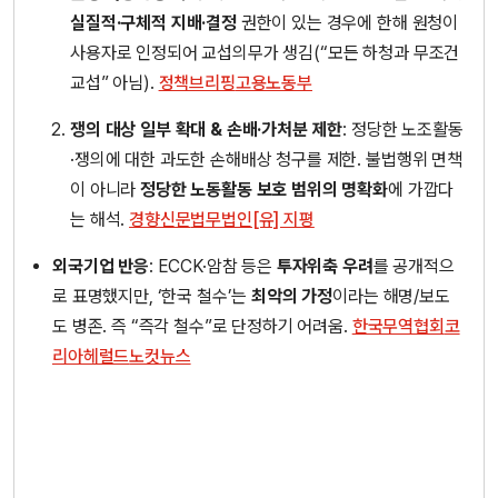
실질적·구체적 지배·결정
권한이 있는 경우에 한해 원청이
사용자로 인정되어 교섭의무가 생김(“모든 하청과 무조건
교섭” 아님).
정책브리핑
고용노동부
쟁의 대상 일부 확대 & 손배·가처분 제한
: 정당한 노조활동
·쟁의에 대한 과도한 손해배상 청구를 제한. 불법행위 면책
이 아니라
정당한 노동활동 보호 범위의 명확화
에 가깝다
는 해석.
경향신문
법무법인[유] 지평
외국기업 반응
: ECCK·암참 등은
투자위축 우려
를 공개적으
로 표명했지만, ‘한국 철수’는
최악의 가정
이라는 해명/보도
도 병존. 즉 “즉각 철수”로 단정하기 어려움.
한국무역협회
코
리아헤럴드
노컷뉴스