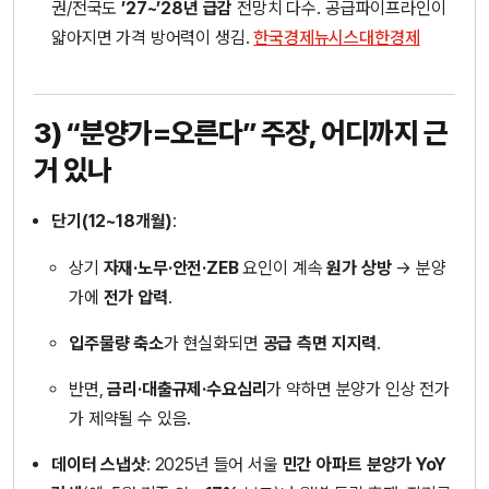
권/전국도
’27~’28년 급감
전망치 다수. 공급파이프라인이
얇아지면 가격 방어력이 생김.
한국경제
뉴시스
대한경제
3) “분양가=오른다” 주장, 어디까지 근
거 있나
단기(12~18개월)
:
상기
자재·노무·안전·ZEB
요인이 계속
원가 상방
→ 분양
가에
전가 압력
.
입주물량 축소
가 현실화되면
공급 측면 지지력
.
반면,
금리·대출규제·수요심리
가 약하면 분양가 인상 전가
가 제약될 수 있음.
데이터 스냅샷
: 2025년 들어 서울
민간 아파트 분양가 YoY