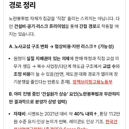
경로
정리
노란봉투법 자체가 집값을 ‘직접’ 올리는 스위치는 아닙니다. 다
만
건설비·공기·리스크 프리미엄
을 통해
간접 경로
로 작동할 여
지는 있습니다.
A. 노사교섭 구조 변화 → 협상비용·지연 리스크↑ (가능성)
원청이
실질 지배권이 있는 의제
에 한해 하청과 직접 교섭 의
무가 생김 → 복수 사업장/다단계 하도급 구조에서
교섭 수
와
조정 비용
이 늘 수 있음(반면, 제도권 대화 경로가 열리며 장
기분쟁을 줄인다는 반론도 존재).
정책브리핑
고용노동부
B. 이미 진행 중인 ‘건설원가 상승’ 요인(노란봉투법과 무관하지
만 결과적으로 분양가 상방 압력)
자재비
: 시멘트는 2021년 대비 약
40% 내외↑
, 톤당 11.2만
원 수준 유지·인상 논의가 반복. 레미콘도 인상 기조.
한국건