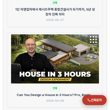
건축
1인 자영업자에서 패시브주택 종합건설사가 되기까지, 5년 성
전화
장의 진짜 의미
051-711-2397
2026-05-27
이메일
jmc@chiho.co.kr
주소
부산 강서구 명지국제2로 41
POSCO 샤인오피스 306호
운영시간
월–금 09:00–18:00
건축
Can You Design a House in 3 Hours? Pro, Begin...
건축문의
2026-03-06