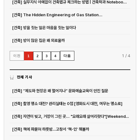
[건축] 실무지식 아예없이 건축법규 체크하는 방법 | 건축학과 Noteboo...
[건축] The Hidden Engineering of Gas Station...
[건축] 방을 짓는 일은 마음을 짓는 일이다
[건축] 방이 많은 집은 왜 외로울까
1
/
4
이전
다음
1
2
3
4
전체 기사
[건축] “제도와 현장은 왜 멀어지나” 문화예술교육이 던진 질문
[건축] 촬영 명소 대전? 관리실태는 0점 [영화도시 대전, 머무는 명소로]
[건축] 자연이 빚고, 거장이 그린 곳... "오래오래 살어리랏다"[Weekend 레저]
[건축] 책에 파묻혀 하룻밤…고창서 ‘책-인’ 해볼까