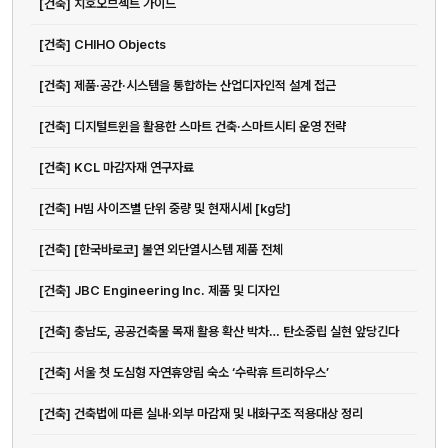
[건축] 치호오브젝트 가이드
[건축] CHIHO Objects
[건축] 제품·공간·시스템을 통합하는 산업디자인적 설계 접근
[건축] 디지털트윈을 활용한 스마트 건축·스마트시티 운영 전략
[건축] KCL 마감자재 연구자료
[건축] H빔 사이즈별 단위 중량 및 현재시세 [kg당]
[건축] [한국바로코] 불연 외단열시스템 제품 전체
[건축] JBC Engineering Inc. 제품 및 디자인
[건축] 충남도, 공공건축물 목재 활용 확산 박차… 탄소중립 실현 앞당긴다
[건축] 서울 첫 도심형 자연휴양림 숙소 ‘수락휴 트리하우스’
[건축] 건축법에 따른 실내·외부 마감재 및 내화구조 적용대상 정리