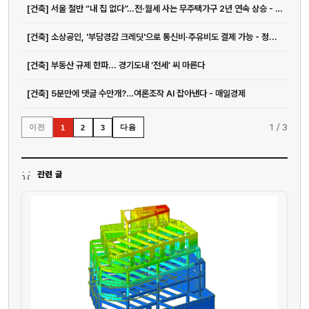
[건축] 서울 절반 “내 집 없다”…전·월세 사는 무주택가구 2년 연속 상승 - 매일경제
[건축] 소상공인, '부담경감 크레딧'으로 통신비·주유비도 결제 가능 - 정...
[건축] 부동산 규제 한파... 경기도내 ‘전세’ 씨 마른다
[건축] 5분만에 댓글 수만개?…여론조작 AI 잡아낸다 - 매일경제
1
/
3
이전
다음
1
2
3
관련 글