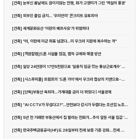
[건축] 눈부신 봄날에도 끊이지않는 전쟁, 화가 고영미가 그린 '역설의 풍경'
[건축] 외부인 출입 금지… ‘우리만의’ 콘크리트 유토피아
[건축] 세계문화유산 ‘이란의 베르사유’가 위험하다
[건축] "러, 이란에 미군 좌표 넘겼다…미 우크라 지원에 복수하는 격"
[건축] [객원칼럼]드론 시설물 점검, 법적 규제와 해결 방안
[건축] 일당 24만원이 17만5천원으로 ‘일용직 임금 깎는 통상근로계수’ ...
[건축] [시스루피플] 트럼프의 ‘드론 가이’에서 우크라 협상의 키맨으로··...
[건축] [단독]부동산 옥죄자…가계대출 금리 더 뛰었다 | 서울경제
[건축] “AI CCTV가 무섭다고?”…안전보다 감시가 두렵다는 조선업 노조 - 매일경제
[건축] 5년 전 거래한 부동산에서 집 팔라는 전화가…추석 앞둔 서울 집값 ‘폭풍 전야’
[건축] 한국주택금융공사(HF)도 28일부터 전세 보증 기준 강화...전세 ...