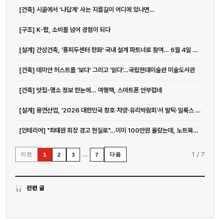
[건축] 시골에서 ‘나답게’ 사는 지름길이 어디에 있냐면…
[구조] K-팝, 소비를 넘어 경험이 되다
[설계] 간삼건축, '퐁피두센터 한화' 국내 설계 파트너로 참여… 6월 4일 여의도...
[건축] 데미안 허스트를 '보다' 그리고 '읽다'…국립현대미술관 미술도서관
[건축] 맛집-명소 정보 한눈에… 여행책, 스마트폰 안부럽네
[설계] 용연산업, '2026 대한민국 창호·차양·유리박람회'서 발틱·일룩스 제품...
[인테리어] "최태원 회장 경고 현실로"…이미 100만원 올랐는데, 노트북값 더 오른다고?
…
1
/
7
이전
다음
1
2
3
7
관련 글