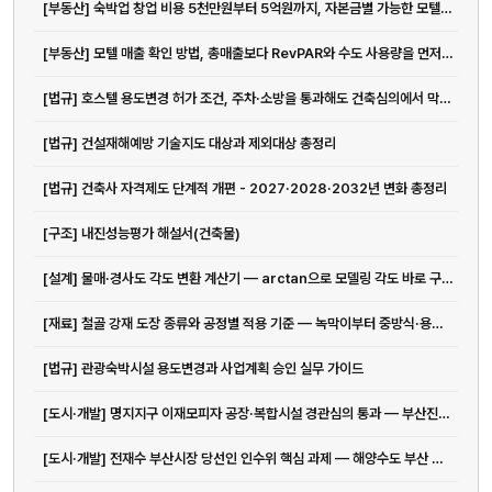
[부동산] 숙박업 창업 비용 5천만원부터 5억원까지, 자본금별 가능한 모텔 운...
[부동산] 모텔 매출 확인 방법, 총매출보다 RevPAR와 수도 사용량을 먼저...
[법규] 호스텔 용도변경 허가 조건, 주차·소방을 통과해도 건축심의에서 막히는 이유
[법규] 건설재해예방 기술지도 대상과 제외대상 총정리
[법규] 건축사 자격제도 단계적 개편 - 2027·2028·2032년 변화 총정리
[구조] 내진성능평가 해설서(건축물)
[설계] 물매·경사도 각도 변환 계산기 — arctan으로 모델링 각도 바로 구하기
[재료] 철골 강재 도장 종류와 공정별 적용 기준 — 녹막이부터 중방식·용융아연도금까지
[법규] 관광숙박시설 용도변경과 사업계획 승인 실무 가이드
[도시·개발] 명지지구 이재모피자 공장·복합시설 경관심의 통과 — 부산진해경제자유구역 건축 현황
[도시·개발] 전재수 부산시장 당선인 인수위 핵심 과제 — 해양수도 부산 완성과 ...