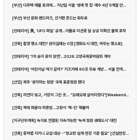
[부산] 다주택 매물 효과에… 지난달 서울 ‘생애 첫 집’ 매수 4년 5개월 만에...
[부산] 부산 문화 랜드마크, 선거판 흔드는 화두로
[인테리어] 美, 'UFO 파일' 공개…아폴로 미션중 달 상공 미확인 물체 포착
[건축] 촬영 명소 대전? 관리실태는 0점 [영화도시 대전, 머무는 명소로]
[인테리어] '1억 송이 꽃의 향연'…2026 고양국제꽃박람회 개막
[인테리어] ‘어린이날 여기 갈까?’ 키즈카페 60곳 무료 개방… 서울 전역이 놀이...
[산업] 제주 ‘생각하는 정원’ 국제 표준정원 됐다
[건축] 자연이 빚고, 거장이 그린 곳... "오래오래 살어리랏다"[Weekend 레저]
[건축] 책에 파묻혀 하룻밤…고창서 ‘책-인’ 해볼까
[지구단위계획] 녹지로 연결된 지속가능한 '녹색 정원 생태도시' 대전
[건축] 중처법 지키니 교섭 대상⋯“정교한 설계·현장 기준 필요” [건설현장...