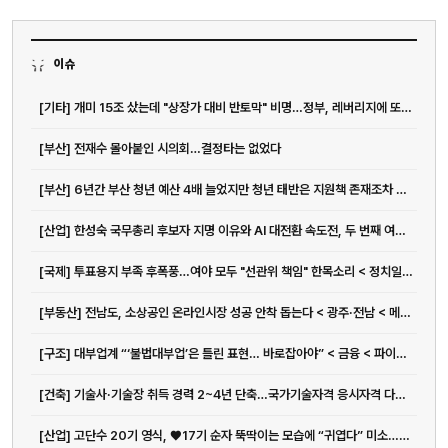
이슈
[기타] 개미 15조 샀는데 "상장가 대비 반토막" 비명…정부, 레버리지에 또 경고장
[부산] 전재수 몰아붙인 시의회…결정타는 없었다
[부산] 6년간 부산 청년 예산 4배 늘었지만 청년 태반은 지원책 존재조차 몰라
[산업] 한성숙 국무총리 후보자 지명 이유와 AI 대전환 속도전, 두 번째 여성 총리 가능성까지
[국제] 투표용지 부족 후폭풍…여야 모두 "선관위 책임" 한목소리 < 정치일반 < 정치 < 기사본문 - 일요서울i
[부동산] 전남도, 소상공인 온라인시장 성공 안착 돕는다 < 광주·전남 < 메트로 < 기사본문 - 뉴스워커
[구조] 대부업계 “‘불법대부업’은 틀린 표현… 바로잡아야” < 금융 < 파이낸스 < 기사본문 - IT조선
[건축] 기술사·기술장 취득 경력 2~4년 단축…국가기술자격 응시자격 다양화 | 아주경제
[산업] 고단수 20기 영식, ♥17기 순자 뚝딱이는 모습에 “귀엽다” 미소…설렘 폭발 (나솔사계)