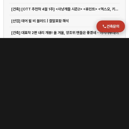
[건축] [OTT 추천작 4월 1주] <사냥개들 시즌2> <휴민트> <엑스오, 키티 3> <아바...
[산업] 데어 윌 비 블러드 | 결말포함 해석
건축문의
[건축] 대표작 2편 내리 개봉! 올 겨울, 양조위 팬들은 좋겠네 - 아시아투데이
[인테리어] 故 데이비드 린치 감독 1주기 감독전 열린다
[국제] 재활용 충전재가 거위털로 둔갑...? 노스페이스 공정위 신고
[구조] 옵션만기·엔캐리 청산…"코인 더 떨어진다"
[부산] 김해공항 국제선, 1000만 이용객엔 턱없이 부족한 인프라
[건축] "나이키·스투시 못입겠네"...'영포티' 수난시대
[건축] “여보, 지금 일본여행 갈까?”…20만원→2만원 ‘뚝’, 관광지 호텔비 급감한 이유가
[건축] ‘저속노화’ 정희원, 강제추행 혐의로 맞고소…사생활 논란 확산