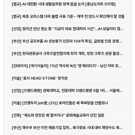
[법규] AI 대전환 시대 생활밀착형 정책 발굴 논의 [충남도의회 브리핑]
[법규] 복층 오피스텔 다락 불법 사용 기준 – 계약 전 반드시 확인해야 할 것들
[산업] 정의선 만난 젠슨 황 “지금이 바로 현대차의 시간”…AI·모빌리티 협력...
[부산] 부산 공조부품 AI 성능평가 인프라 108억 투입, 글로벌 인증 경쟁력 강화 이유
[부산] 한국관광공사 크루즈발전협의체 회의 개최, 방한 크루즈 관광 활성화 ...
[인테리어] [여기서놀자] 70년 역사에 녹인 '영 헤리티지'···남산 자락 흐르는 앰...
[미술] ‘표석 HEAD STONE’ 정직성
[산업] [브랜드평판] 경복대학교, 전문대학 브랜드평판 5월 1위... 서울예술대학...
[미술] [민병두의 job史 (23)] 로마인들은 왜 목욕탕을 만들었나
[건축] “제도와 현장은 왜 멀어지나” 문화예술교육이 던진 질문
[부산] 해수부 부산 이전·해운기업 집적…북극항로 시대 대비 해양수도 육성 ...