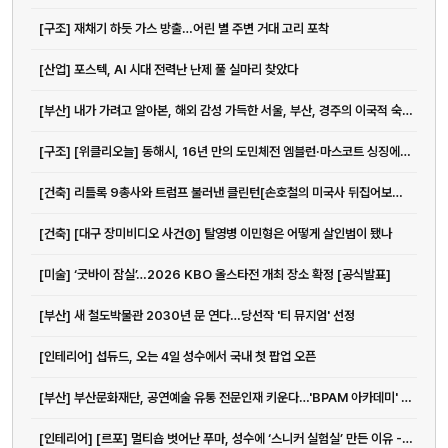
[구조] 재채기 하듯 가스 방출…어린 별 주변 거대 고리 포착
[산업] 포스텍, AI 시대 전력난 난제 풀 실마리 찾았다
[부산] 내가 가려고 알아본, 해외 감성 가득한 서울, 부산, 경주의 이국적 숙소 | 지큐 코리아 (GQ Korea)
[구조] [위클리오늘] 동해시, 16년 만의 도민체전 엠블런·마스코트 싱징에 담은 의미 공개 < 강원 < 전국지사 < 기사본문 - 위클리오늘
전화
[건축] 리틀록 9총사와 트럼프 불러낸 클린턴[손호철의 미국사 뒤집어보기](32)
051-711-2397
[건축] [대구 장미비디오 사건③] 탈영병 이민형은 어떻게 살인범이 됐나
이메일
[미술] ‘굿바이 잠실’…2026 KBO 올스타전 개최 장소 확정 [공식발표]
jmc@chiho.co.kr
[부산] 새 철도박물관 2030년 문 연다…당선작 '티 뮤지엄' 선정
주소
부산 강서구 명지국제2로 41
[인테리어] 섭듀드, 오는 4일 성수에서 국내 첫 팝업 오픈
POSCO 샤인오피스 306호
운영시간
[부산] 부산문화재단, 공연예술 유통 전문인재 키운다…'BPAM 아카데미' < 사회 < 기사본문 - LG헬로비전
월–금 09:00–18:00
[인테리어] [르포] 멀티숍 벗어난 푸마, 성수에 ‘스니커 실험실’ 만든 이유 - 아시아투데이