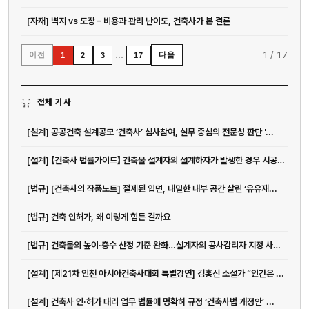
[자재] 벽지 vs 도장 – 비용과 관리 난이도, 건축사가 본 결론
…
1
/
17
이전
다음
1
2
3
17
전체 기사
[설계] 공공건축 설계공모 ‘건축사’ 심사참여, 실무 중심의 전문성 판단 '...
[설계] 【건축사 법률가이드】 건축물 설계자의 설계하자가 발생한 경우 시공과...
[법규] [건축사의 작품노트] 절제된 입면, 내밀한 내부 공간 살린 ‘유유재...
[법규] 건축 인허가, 왜 이렇게 힘든 걸까요
[법규] 건축물의 높이·층수 산정 기준 완화…설계자의 공사감리자 지정 사유 ...
[설계] [제21차 인천 아시아건축사대회 특별강연] 김홍신 소설가 “인간은 ...
[설계] 건축사 인·허가 대리 업무 법률에 명확히 규정 ‘건축사법 개정안’ ...