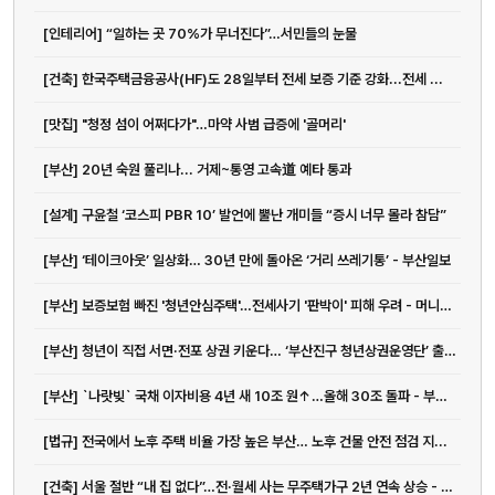
[인테리어] “일하는 곳 70%가 무너진다”…서민들의 눈물
[건축] 한국주택금융공사(HF)도 28일부터 전세 보증 기준 강화...전세 ...
[맛집] "청정 섬이 어쩌다가"…마약 사범 급증에 '골머리'
[부산] 20년 숙원 풀리나... 거제~통영 고속道 예타 통과
[설계] 구윤철 ‘코스피 PBR 10’ 발언에 뿔난 개미들 “증시 너무 몰라 참담”
[부산] ‘테이크아웃’ 일상화… 30년 만에 돌아온 ‘거리 쓰레기통’ - 부산일보
[부산] 보증보험 빠진 '청년안심주택'…전세사기 '판박이' 피해 우려 - 머니투데이
[부산] 청년이 직접 서면·전포 상권 키운다… ‘부산진구 청년상권운영단’ 출범 - 부산일보
[부산] `나랏빚` 국채 이자비용 4년 새 10조 원↑…올해 30조 돌파 - 부산일보
[법규] 전국에서 노후 주택 비율 가장 높은 부산… 노후 건물 안전 점검 지...
[건축] 서울 절반 “내 집 없다”…전·월세 사는 무주택가구 2년 연속 상승 - 매일경제