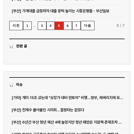
[부산] 가계대출 급증하자 대출 문턱 높이는 시중은행들 - 부산일보
…
5
/
7
이전
다음
1
3
4
5
6
7
관련 글
이슈
[기타] 개미 15조 샀는데 "상장가 대비 반토막" 비명…정부, 레버리지에 또 경고장
[부산] 전재수 몰아붙인 시의회…결정타는 없었다
[부산] 6년간 부산 청년 예산 4배 늘었지만 청년 태반은 지원책 존재조차 몰라