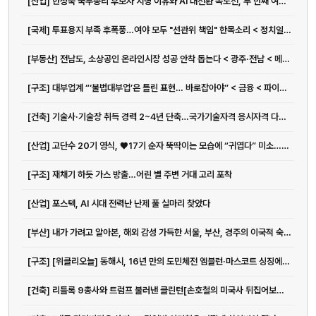
[산업] 한성숙 국무총리 후보자 지명 이유와 AI 대전환 속도전, 두 번째 여성 총리 가능성까지
[국제] 투표용지 부족 후폭풍…여야 모두 "선관위 책임" 한목소리 < 정치일반 < 정치 < 기사본문 - 일요서울i
[부동산] 전남도, 소상공인 온라인시장 성공 안착 돕는다 < 광주·전남 < 메트로 < 기사본문 - 뉴스워커
[구조] 대부업계 “‘불법대부업’은 틀린 표현… 바로잡아야” < 금융 < 파이낸스 < 기사본문 - IT조선
[건축] 기술사·기술장 취득 경력 2~4년 단축…국가기술자격 응시자격 다양화 | 아주경제
[산업] 고단수 20기 영식, ♥17기 순자 뚝딱이는 모습에 “귀엽다” 미소…설렘 폭발 (나솔사계)
[구조] 재채기 하듯 가스 방출…어린 별 주변 거대 고리 포착
[산업] 포스텍, AI 시대 전력난 난제 풀 실마리 찾았다
[부산] 내가 가려고 알아본, 해외 감성 가득한 서울, 부산, 경주의 이국적 숙소 | 지큐 코리아 (GQ Korea)
[구조] [위클리오늘] 동해시, 16년 만의 도민체전 엠블런·마스코트 싱징에 담은 의미 공개 < 강원 < 전국지사 < 기사본문 - 위클리오늘
전화
[건축] 리틀록 9총사와 트럼프 불러낸 클린턴[손호철의 미국사 뒤집어보기](32)
051-711-2397