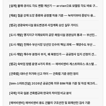
[설계] 물매·경사도 각도 변환 계산기 — arctan으로 모델링 각도 바로 구하기
[재료] 철골 강재 도장 종류와 공정별 적용 기준 — 녹막이부터 중방식·용융아연도금까지
[법규] 관광숙박시설 용도변경과 사업계획 승인 실무 가이드
[도시·개발] 명지지구 이재모피자 공장·복합시설 경관심의 통과 — 부산진해경제자유구역 건축 현황
[도시·개발] 전재수 부산시장 당선인 인수위 핵심 과제 — 해양수도 부산 완성과 ...
[도시·개발] 해수부 본청사 부지, 왜 북항인가 — 공공청사 입지 선정의 건축·도시계획 기준
[법규] 숙박업 합법 운영 4가지 루트 — 에어비앤비·게스트하우스·호스텔 법규 완전 정리
[건축법] 대수선 허가와 신고 차이 — 건축법 기준 완전 정리
[bim·스마트건설] 2026년 공공건축 의무 BIM 적용 기준 및 작성 체크리스트
[국제] 미국·일본 건축법규와 한국의 차이점 비교 분석
[에어비앤비] 에어비앤비 용도 건물의 구조안전 및 화재안전 검사 기준