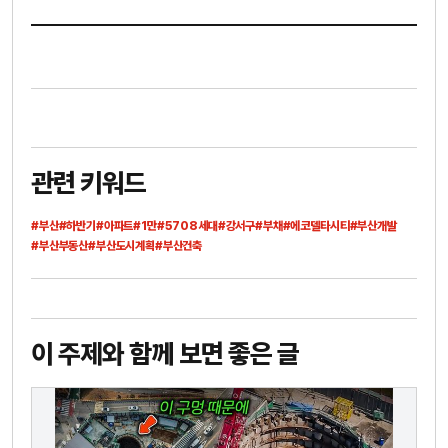
관련 키워드
#부산
#하반기
#아파트
#1만
#5708세대
#강서구
#부채
#에코델타시티
#부산개발
#부산부동산
#부산도시계획
#부산건축
이 주제와 함께 보면 좋은 글