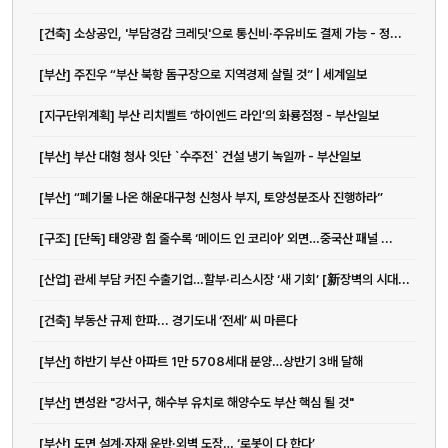
[건축] 소상공인, '부담경감 크레딧'으로 통신비·주유비도 결제 가능 - 정...
[부산] 주진우 “부산 북항 돔구장으로 지역경제 살릴 것” | 세계일보
[지구단위계획] 부산 리치벨트 ‘하이엔드 라인’의 화룡점정 - 부산일보
[부산] 부산 대형 청사 잇단 `수주전` 건설 냉기 녹일까 - 부산일보
[부산] “폐기물 나온 해운대구청 신청사 부지, 토양성분조사 진행하라”
[구조] [단독] 태양광 힘 줄수록 ‘메이드 인 코리아’ 외면…중국산 패널 ...
[산업] 관세 부담 커진 수출기업…할부·리스시장 ‘새 기회’ [新장벽의 시대...
[건축] 부동산 규제 한파... 경기도내 ‘전세’ 씨 마른다
[부산] 하반기 부산 아파트 1만 5708세대 분양…상반기 3배 달해
[부산] 변성완 "강서구, 해수부 유치로 해양수도 부산 핵심 될 것"
[부산] 도면 설계·자재 운반·외벽 도장… ‘로봇이 다 한다’