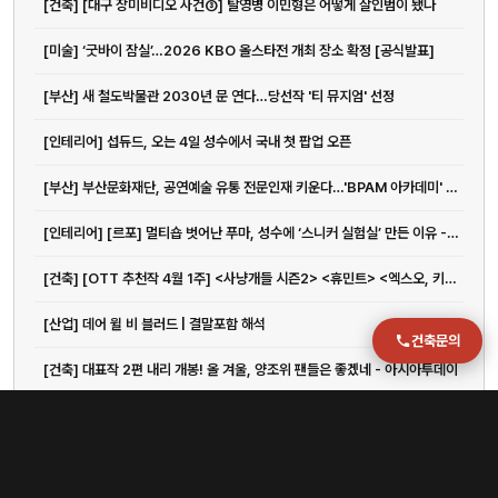
[건축] [대구 장미비디오 사건③] 탈영병 이민형은 어떻게 살인범이 됐나
이메일
[미술] ‘굿바이 잠실’…2026 KBO 올스타전 개최 장소 확정 [공식발표]
jmc@chiho.co.kr
[부산] 새 철도박물관 2030년 문 연다…당선작 '티 뮤지엄' 선정
주소
부산 강서구 명지국제2로 41
[인테리어] 섭듀드, 오는 4일 성수에서 국내 첫 팝업 오픈
POSCO 샤인오피스 306호
운영시간
[부산] 부산문화재단, 공연예술 유통 전문인재 키운다…'BPAM 아카데미' < 사회 < 기사본문 - LG헬로비전
월–금 09:00–18:00
[인테리어] [르포] 멀티숍 벗어난 푸마, 성수에 ‘스니커 실험실’ 만든 이유 - 아시아투데이
[건축] [OTT 추천작 4월 1주] <사냥개들 시즌2> <휴민트> <엑스오, 키티 3> <아바...
[산업] 데어 윌 비 블러드 | 결말포함 해석
건축문의
[건축] 대표작 2편 내리 개봉! 올 겨울, 양조위 팬들은 좋겠네 - 아시아투데이
[인테리어] 故 데이비드 린치 감독 1주기 감독전 열린다
[국제] 재활용 충전재가 거위털로 둔갑...? 노스페이스 공정위 신고