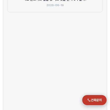
2026-06-16
전화
051-711-2397
이메일
jmc@chiho.co.kr
주소
부산 강서구 명지국제2로 41
POSCO 샤인오피스 306호
운영시간
월–금 09:00–18:00
건축문의