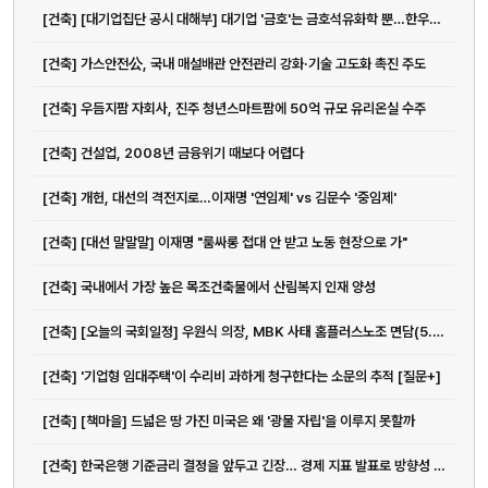
[건축] [대기업집단 공시 대해부] 대기업 '금호'는 금호석유화학 뿐…한우물 전...
[건축] 가스안전公, 국내 매설배관 안전관리 강화·기술 고도화 촉진 주도
[건축] 우듬지팜 자회사, 진주 청년스마트팜에 50억 규모 유리온실 수주
[건축] 건설업, 2008년 금융위기 때보다 어렵다
[건축] 개헌, 대선의 격전지로…이재명 '연임제' vs 김문수 '중임제'
[건축] [대선 말말말] 이재명 "룸싸롱 접대 안 받고 노동 현장으로 가"
[건축] 국내에서 가장 높은 목조건축물에서 산림복지 인재 양성
[건축] [오늘의 국회일정] 우원식 의장, MBK 사태 홈플러스노조 면담(5.22)
[건축] '기업형 임대주택'이 수리비 과하게 청구한다는 소문의 추적 [질문+]
[건축] [책마을] 드넓은 땅 가진 미국은 왜 '광물 자립'을 이루지 못할까
[건축] 한국은행 기준금리 결정을 앞두고 긴장… 경제 지표 발표로 방향성 주목