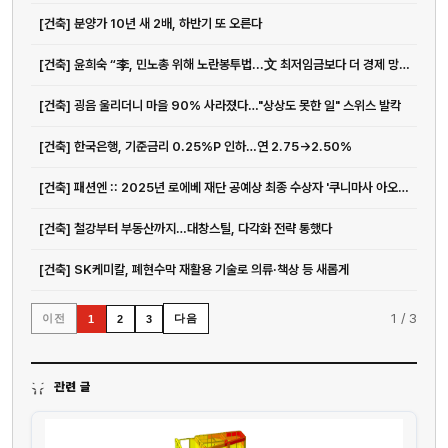
[건축] 분양가 10년 새 2배, 하반기 또 오른다
[건축] 윤희숙 “李, 민노총 위해 노란봉투법...文 최저임금보다 더 경제 망칠 것”
[건축] 굉음 울리더니 마을 90% 사라졌다…"상상도 못한 일" 스위스 발칵
[건축] 한국은행, 기준금리 0.25%P 인하…연 2.75→2.50%
[건축] 패션엔 :: 2025년 로에베 재단 공예상 최종 수상자 '쿠니마사 아오키' 선정
[건축] 철강부터 부동산까지…대창스틸, 다각화 전략 통했다
[건축] SK케미칼, 폐현수막 재활용 기술로 의류·책상 등 새롭게
1
/
3
이전
다음
1
2
3
관련 글