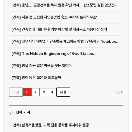
[건축] 충남도, 공공건축물 목재 활용 확산 박차… 탄소중립 실현 앞당긴다
[건축] 서울 첫 도심형 자연휴양림 숙소 ‘수락휴 트리하우스’
[건축] 건축법에 따른 실내·외부 마감재 및 내화구조 적용대상 정리
[건축] 실무지식 아예없이 건축법규 체크하는 방법 | 건축학과 Noteboo...
[건축] The Hidden Engineering of Gas Station...
[건축] 방을 짓는 일은 마음을 짓는 일이다
[건축] 방이 많은 집은 왜 외로울까
1
/
4
이전
다음
1
2
3
4
전체 기사
[건축] 삼육서울병원, 고객 전용 공작물 주차타워 준공