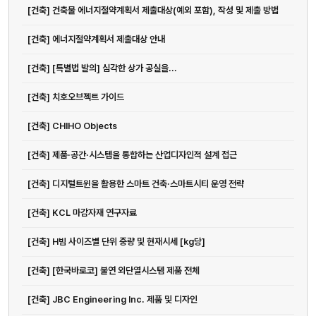
[건축] 건축물 에너지절약계획서 제출대상(예외 포함), 작성 및 제출 방법
[건축] 에너지절약계획서 제출대상 안내
[건축] [특별법 발의] 심각한 상가 공실을...
[건축] 치호오브젝트 가이드
[건축] CHIHO Objects
[건축] 제품·공간·시스템을 통합하는 산업디자인적 설계 접근
[건축] 디지털트윈을 활용한 스마트 건축·스마트시티 운영 전략
[건축] KCL 마감자재 연구자료
[건축] H빔 사이즈별 단위 중량 및 현재시세 [kg당]
[건축] [한국바로코] 불연 외단열시스템 제품 전체
[건축] JBC Engineering Inc. 제품 및 디자인