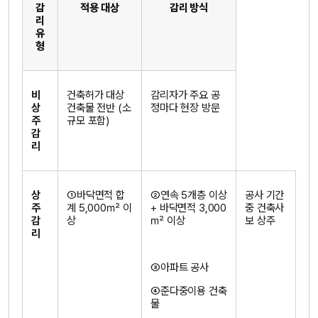
감
적용 대상
감리 방식
리
유
형
비
건축허가 대상
감리자가 주요 공
상
건축물 전반 (소
정마다 현장 방문
주
규모 포함)
감
리
상
①바닥면적 합
②연속 5개층 이상
공사 기간
주
계 5,000㎡ 이
+ 바닥면적 3,000
중 건축사
감
상
㎡ 이상
보 상주
리
③아파트 공사
④준다중이용 건축
물