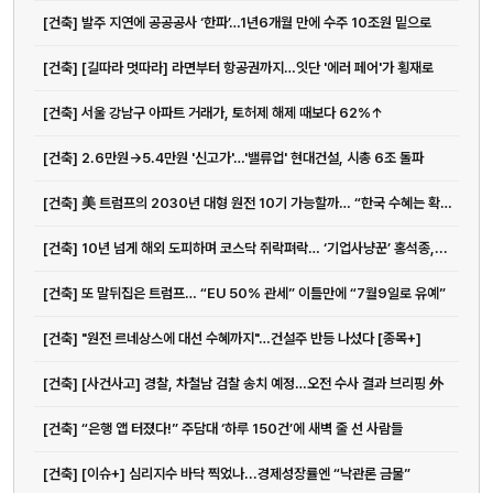
[건축] 발주 지연에 공공공사 ‘한파’…1년6개월 만에 수주 10조원 밑으로
[건축] [길따라 멋따라] 라면부터 항공권까지…잇단 '에러 페어'가 횡재로
[건축] 서울 강남구 아파트 거래가, 토허제 해제 때보다 62%↑
[건축] 2.6만원→5.4만원 '신고가'…'밸류업' 현대건설, 시총 6조 돌파
[건축] 美 트럼프의 2030년 대형 원전 10기 가능할까… “한국 수혜는 확실”
[건축] 10년 넘게 해외 도피하며 코스닥 쥐락펴락… ‘기업사냥꾼’ 홍석종,...
[건축] 또 말뒤집은 트럼프… “EU 50% 관세” 이틀만에 “7월9일로 유예”
[건축] "원전 르네상스에 대선 수혜까지"…건설주 반등 나섰다 [종목+]
[건축] [사건사고] 경찰, 차철남 검찰 송치 예정…오전 수사 결과 브리핑 外
[건축] “은행 앱 터졌다!” 주담대 ‘하루 150건’에 새벽 줄 선 사람들
[건축] [이슈+] 심리지수 바닥 찍었나...경제성장률엔 “낙관론 금물”