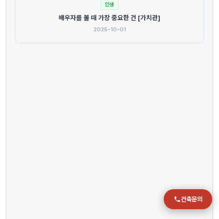
인생
배우자를 볼 때 가장 중요한 건 [가치관]
전화
2025-10-01
051-711-2397
이메일
jmc@chiho.co.kr
주소
부산 강서구 명지국제2로 41
POSCO 샤인오피스 306호
운영시간
월–금 09:00–18:00
건축문의