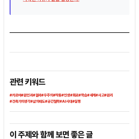
관련 키워드
#카르마
#원인과
#결과
#우주의
#작동
#인생
#회로
#학습
#세계
#사고
#원리
#건축가의생각
#삶의태도
#공간철학
#AI시대
#실행
이 주제와 함께 보면 좋은 글