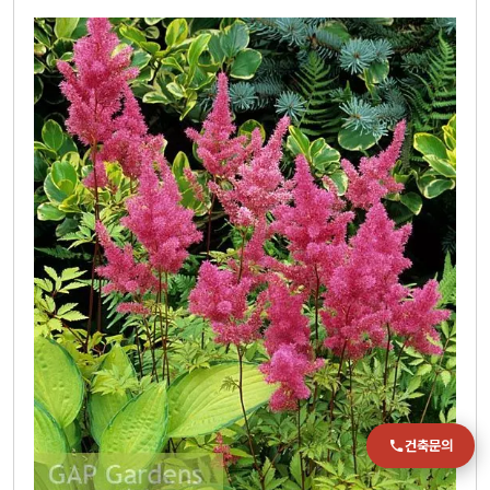
전화
051-711-2397
이메일
jmc@chiho.co.kr
주소
부산 강서구 명지국제2로 41
POSCO 샤인오피스 306호
운영시간
월–금 09:00–18:00
건축문의