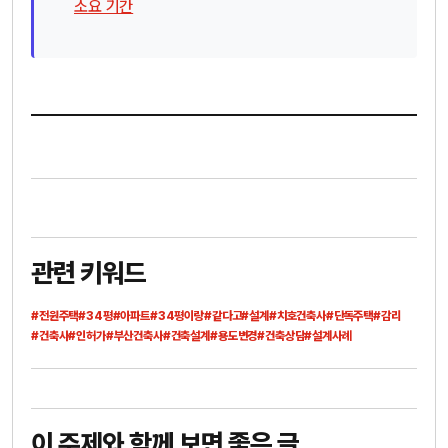
소요 기간
관련 키워드
#전원주택
#34평
#아파트
#34평이랑
#같다고
#설계
#치호건축사
#단독주택
#감리
#건축사
#인허가
#부산건축사
#건축설계
#용도변경
#건축상담
#설계사례
이 주제와 함께 보면 좋은 글