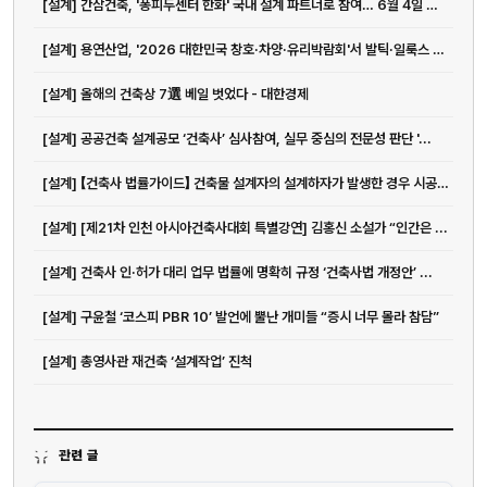
[설계] 간삼건축, '퐁피두센터 한화' 국내 설계 파트너로 참여… 6월 4일 여의도...
[설계] 용연산업, '2026 대한민국 창호·차양·유리박람회'서 발틱·일룩스 제품...
[설계] 올해의 건축상 7選 베일 벗었다 - 대한경제
[설계] 공공건축 설계공모 ‘건축사’ 심사참여, 실무 중심의 전문성 판단 '...
[설계] 【건축사 법률가이드】 건축물 설계자의 설계하자가 발생한 경우 시공과...
[설계] [제21차 인천 아시아건축사대회 특별강연] 김홍신 소설가 “인간은 ...
[설계] 건축사 인·허가 대리 업무 법률에 명확히 규정 ‘건축사법 개정안’ ...
[설계] 구윤철 ‘코스피 PBR 10’ 발언에 뿔난 개미들 “증시 너무 몰라 참담”
[설계] 총영사관 재건축 ‘설계작업’ 진척
관련 글