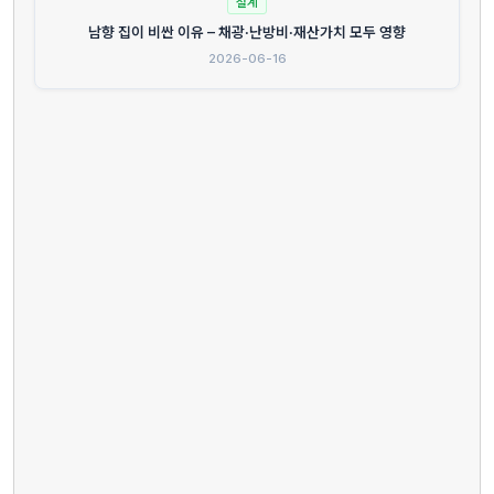
설계
남향 집이 비싼 이유 – 채광·난방비·재산가치 모두 영향
2026-06-16