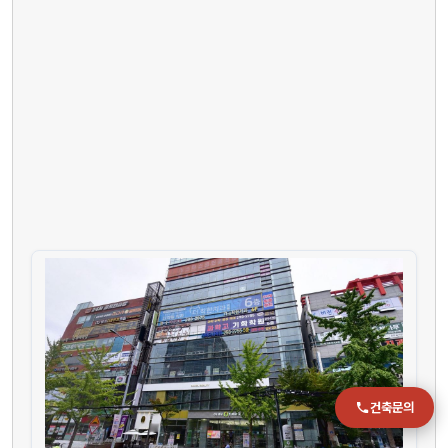
전화
051-711-2397
이메일
jmc@chiho.co.kr
주소
부산 강서구 명지국제2로 41
POSCO 샤인오피스 306호
운영시간
월–금 09:00–18:00
건축문의