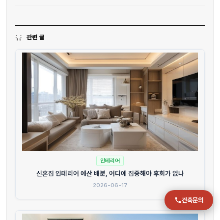
전화
관련 글
051-711-2397
이메일
jmc@chiho.co.kr
주소
부산 강서구 명지국제2로 41
POSCO 샤인오피스 306호
운영시간
월–금 09:00–18:00
인테리어
신혼집 인테리어 예산 배분, 어디에 집중해야 후회가 없나
2026-06-17
건축문의