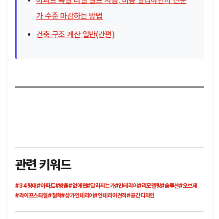
아파트 욕실 타일 셀프 시공, 비용 절감하면서 전문
가 수준 마감하는 방법
건축 구조 계산 일반(간편)
관련 키워드
#34평대
#아파트
#방을
#없애면
#달라지는가
#인테리어
#리모델링
#솔루션
#오브제
#라이프스타일
#철학
#상가인테리어
#인테리어견적
#공간디자인