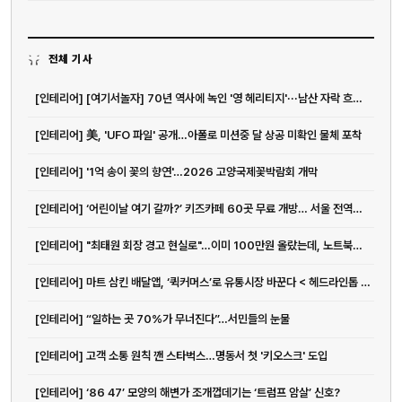
전체 기사
[인테리어] [여기서놀자] 70년 역사에 녹인 '영 헤리티지'···남산 자락 흐르는 앰...
[인테리어] 美, 'UFO 파일' 공개…아폴로 미션중 달 상공 미확인 물체 포착
[인테리어] '1억 송이 꽃의 향연'…2026 고양국제꽃박람회 개막
[인테리어] ‘어린이날 여기 갈까?’ 키즈카페 60곳 무료 개방… 서울 전역이 놀이...
[인테리어] "최태원 회장 경고 현실로"…이미 100만원 올랐는데, 노트북값 더 오른다고?
[인테리어] 마트 삼킨 배달앱, ‘퀵커머스’로 유통시장 바꾼다 < 헤드라인톱 <...
[인테리어] “일하는 곳 70%가 무너진다”…서민들의 눈물
[인테리어] 고객 소통 원칙 깬 스타벅스…명동서 첫 '키오스크' 도입
[인테리어] ‘86 47’ 모양의 해변가 조개껍데기는 ‘트럼프 암살’ 신호?