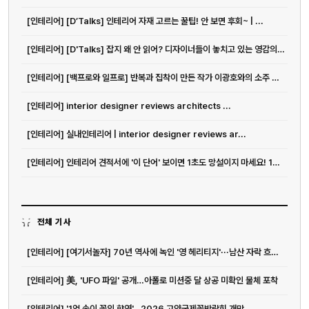
[인테리어] [D’Talks] 인테리어 자재 고르는 꿀팁! 안 보면 후회~ | ...
[인테리어] [D'Talks] 잡지 왜 안 읽어? 디자이너들이 놓치고 있는 영감의 원천
[인테리어] [백프로와 일프로] 반복과 집착이 만든 작가 이광호와의 소주 한 잔
[인테리어] interior designer reviews architects ...
[인테리어] 실내인테리어 | interior designer reviews ar...
[인테리어] 인테리어 견적서에 '이 단어' 보이면 1초도 망설이지 마세요! 10...
전체 기사
[인테리어] [여기서놀자] 70년 역사에 녹인 '영 헤리티지'···남산 자락 흐르는 앰...
[인테리어] 美, 'UFO 파일' 공개…아폴로 미션중 달 상공 미확인 물체 포착
[인테리어] '1억 송이 꽃의 향연'…2026 고양국제꽃박람회 개막