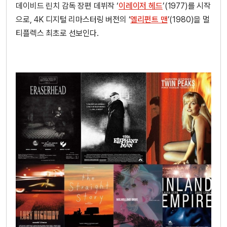
데이비드 린치 감독 장편 데뷔작 ‘
이레이저 헤드
’(1977)를 시작
으로, 4K 디지털 리마스터링 버전의 ‘
엘리펀트 맨
’(1980)을 멀
티플렉스 최초로 선보인다.