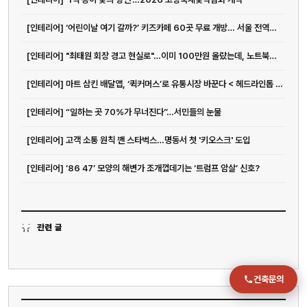
[인테리어] ‘어린이날 여기 갈까?’ 키즈카페 60곳 무료 개방… 서울 전역이 놀이...
전화
051-711-2397
[인테리어] "최태원 회장 경고 현실로"…이미 100만원 올랐는데, 노트북값 더 오른다고?
[인테리어] 마트 삼킨 배달앱, ‘퀵커머스’로 유통시장 바꾼다 < 헤드라인톱 <...
이메일
jmc@chiho.co.kr
[인테리어] “일하는 곳 70%가 무너진다”…서민들의 눈물
주소
[인테리어] 고객 소통 원칙 깬 스타벅스…명동서 첫 '키오스크' 도입
부산 강서구 명지국제2로 41
POSCO 샤인오피스 306호
[인테리어] ‘86 47’ 모양의 해변가 조개껍데기는 ‘트럼프 암살’ 신호?
운영시간
월–금 09:00–18:00
관련 글
건축문의