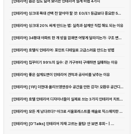
[인테리어] 좁은 집도 넓어 보이는 인테리어 설계 비법 4가지
[인테리어] 싱크대 목대 선택 전 알아야 할 것: E0/E1 등급보다 중요한 5가지
[인테리어] 싱크대 20% 싸게 만드는 법: 실측과 설계만 직접 해도 되는 이유
[인테리어] 34평대 아파트 한 개 방을 없애면 어떻게 달라지는가: 구조 변경의 정석
[인테리어] 호텔식 인테리어: 포인트 디테일로 고급스러움 만드는 방법
[인테리어] 집꾸미기 99%의 실수: 큰 가구부터 구매하면 실패하는 이유
[인테리어] 좋은 설계도면이 인테리어 견적과 공사비를 낮추는 이유
[인테리어] [1부] 더현대·올리브영앤성수 공간을 만든 감각! 오환우 공간디자이...
[인테리어] 호텔 인테리어 디자이너들이 실제로 쓰는 3가지 인테리어 치트키 | ...
[인테리어] 모든 게 남다르다? 아크로 서울포레스트를 예술로 믹스매치한 그루스튜...
[인테리어] [D’Talks] 인테리어 자재 고르는 꿀팁! 안 보면 후회~ | ...