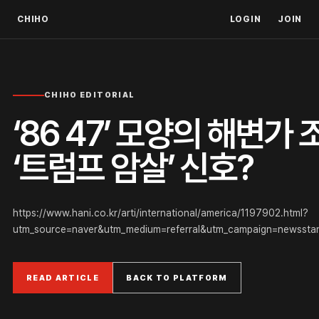
CHIHO
LOGIN
JOIN
CHIHO EDITORIAL
‘86 47’ 모양의 해변
‘트럼프 암살’ 신호?
https://www.hani.co.kr/arti/international/america/1197902.html?
utm_source=naver&utm_medium=referral&utm_campaign=newssta
READ ARTICLE
BACK TO PLATFORM