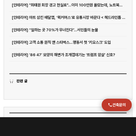
051-711-2397
[인테리어] "최태원 회장 경고 현실로"…이미 100만원 올랐는데, 노트북값 더 오른다고?
[인테리어] 마트 삼킨 배달앱, ‘퀵커머스’로 유통시장 바꾼다 < 헤드라인톱 <...
이메일
jmc@chiho.co.kr
[인테리어] “일하는 곳 70%가 무너진다”…서민들의 눈물
주소
[인테리어] 고객 소통 원칙 깬 스타벅스…명동서 첫 '키오스크' 도입
부산 강서구 명지국제2로 41
POSCO 샤인오피스 306호
[인테리어] ‘86 47’ 모양의 해변가 조개껍데기는 ‘트럼프 암살’ 신호?
운영시간
월–금 09:00–18:00
관련 글
건축문의
이슈
[인테리어] 섭듀드, 오는 4일 성수에서 국내 첫 팝업 오픈