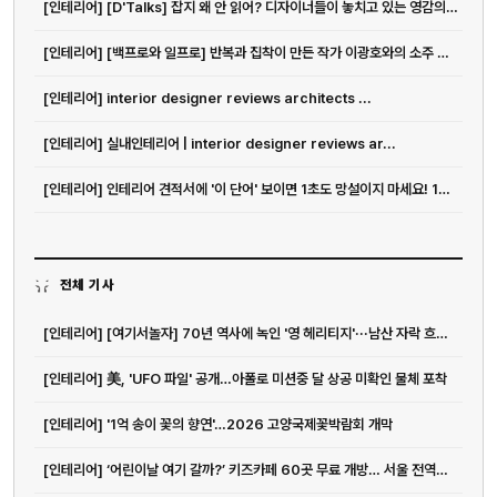
[인테리어] [D'Talks] 잡지 왜 안 읽어? 디자이너들이 놓치고 있는 영감의 원천
[인테리어] [백프로와 일프로] 반복과 집착이 만든 작가 이광호와의 소주 한 잔
[인테리어] interior designer reviews architects ...
[인테리어] 실내인테리어 | interior designer reviews ar...
[인테리어] 인테리어 견적서에 '이 단어' 보이면 1초도 망설이지 마세요! 10...
전체 기사
[인테리어] [여기서놀자] 70년 역사에 녹인 '영 헤리티지'···남산 자락 흐르는 앰...
[인테리어] 美, 'UFO 파일' 공개…아폴로 미션중 달 상공 미확인 물체 포착
[인테리어] '1억 송이 꽃의 향연'…2026 고양국제꽃박람회 개막
[인테리어] ‘어린이날 여기 갈까?’ 키즈카페 60곳 무료 개방… 서울 전역이 놀이...
전화