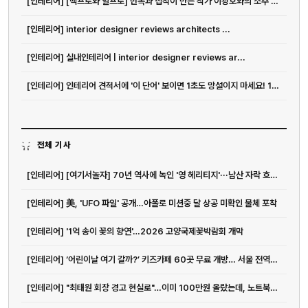
[인테리어] [백프로와 일프로] 반복과 집착이 만든 작가 이광호와의 소주 한 잔
[인테리어] interior designer reviews architects ...
[인테리어] 실내인테리어 | interior designer reviews ar...
[인테리어] 인테리어 견적서에 '이 단어' 보이면 1초도 망설이지 마세요! 10...
전체 기사
[인테리어] [여기서놀자] 70년 역사에 녹인 '영 헤리티지'···남산 자락 흐르는 앰...
[인테리어] 美, 'UFO 파일' 공개…아폴로 미션중 달 상공 미확인 물체 포착
[인테리어] '1억 송이 꽃의 향연'…2026 고양국제꽃박람회 개막
[인테리어] ‘어린이날 여기 갈까?’ 키즈카페 60곳 무료 개방… 서울 전역이 놀이...
전화
051-711-2397
[인테리어] "최태원 회장 경고 현실로"…이미 100만원 올랐는데, 노트북값 더 오른다고?