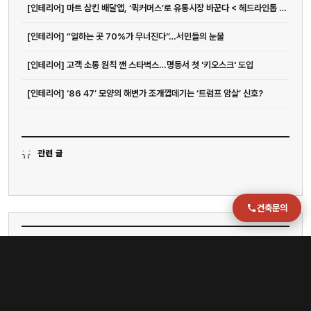
[인테리어] 마트 삼킨 배달앱, ‘퀵커머스’로 유통시장 바꾼다 < 헤드라인톱 <...
이메일
jmc@chiho.co.kr
[인테리어] “일하는 곳 70%가 무너진다”…서민들의 눈물
주소
[인테리어] 고객 소통 원칙 깬 스타벅스…명동서 첫 '키오스크' 도입
부산 강서구 명지국제2로 41
POSCO 샤인오피스 306호
[인테리어] ‘86 47’ 모양의 해변가 조개껍데기는 ‘트럼프 암살’ 신호?
운영시간
월–금 09:00–18:00
관련 글
건축문의
이슈
[인테리어] 섭듀드, 오는 4일 성수에서 국내 첫 팝업 오픈
[인테리어] [르포] 멀티숍 벗어난 푸마, 성수에 ‘스니커 실험실’ 만든 이유 - 아시아투데이