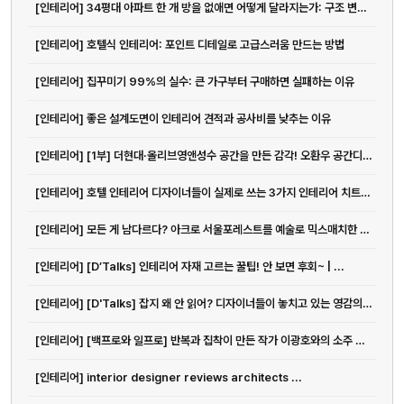
[인테리어] 34평대 아파트 한 개 방을 없애면 어떻게 달라지는가: 구조 변경의 정석
[인테리어] 호텔식 인테리어: 포인트 디테일로 고급스러움 만드는 방법
[인테리어] 집꾸미기 99%의 실수: 큰 가구부터 구매하면 실패하는 이유
[인테리어] 좋은 설계도면이 인테리어 견적과 공사비를 낮추는 이유
[인테리어] [1부] 더현대·올리브영앤성수 공간을 만든 감각! 오환우 공간디자이...
[인테리어] 호텔 인테리어 디자이너들이 실제로 쓰는 3가지 인테리어 치트키 | ...
[인테리어] 모든 게 남다르다? 아크로 서울포레스트를 예술로 믹스매치한 그루스튜...
[인테리어] [D’Talks] 인테리어 자재 고르는 꿀팁! 안 보면 후회~ | ...
[인테리어] [D'Talks] 잡지 왜 안 읽어? 디자이너들이 놓치고 있는 영감의 원천
[인테리어] [백프로와 일프로] 반복과 집착이 만든 작가 이광호와의 소주 한 잔
[인테리어] interior designer reviews architects ...