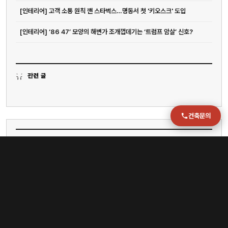
주소
[인테리어] 고객 소통 원칙 깬 스타벅스…명동서 첫 '키오스크' 도입
부산 강서구 명지국제2로 41
POSCO 샤인오피스 306호
[인테리어] ‘86 47’ 모양의 해변가 조개껍데기는 ‘트럼프 암살’ 신호?
운영시간
월–금 09:00–18:00
관련 글
건축문의
이슈
[인테리어] 섭듀드, 오는 4일 성수에서 국내 첫 팝업 오픈
[인테리어] [르포] 멀티숍 벗어난 푸마, 성수에 ‘스니커 실험실’ 만든 이유 - 아시아투데이
[인테리어] 故 데이비드 린치 감독 1주기 감독전 열린다
[인테리어] 온라인 기반 가구 시장 성장세…29CM 거래액 전년대비 40% 증가