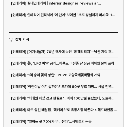
[인테리어] 실내인테리어 | interior designer reviews ar...
[인테리어] 인테리어 견적서에 '이 단어' 보이면 1초도 망설이지 마세요! 10...
전체 기사
[인테리어] [여기서놀자] 70년 역사에 녹인 '영 헤리티지'···남산 자락 흐르는 앰...
[인테리어] 美, 'UFO 파일' 공개…아폴로 미션중 달 상공 미확인 물체 포착
[인테리어] '1억 송이 꽃의 향연'…2026 고양국제꽃박람회 개막
[인테리어] ‘어린이날 여기 갈까?’ 키즈카페 60곳 무료 개방… 서울 전역이 놀이...
전화
051-711-2397
[인테리어] "최태원 회장 경고 현실로"…이미 100만원 올랐는데, 노트북값 더 오른다고?
[인테리어] 마트 삼킨 배달앱, ‘퀵커머스’로 유통시장 바꾼다 < 헤드라인톱 <...
이메일
jmc@chiho.co.kr
[인테리어] “일하는 곳 70%가 무너진다”…서민들의 눈물