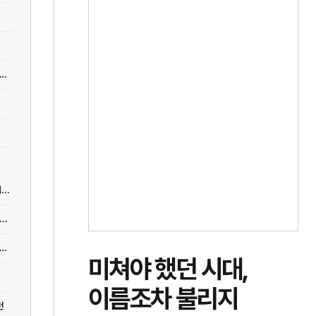
어] 34평대 아파트 한 개 방을 없애면 어떻게 달라지는가: 구조 변경의 정석
..
..
어] 모든 게 남다르다? 아크로 서울포레스트를 예술로 믹스매치한 그루스튜...
미쳐야 했던 시대,
이름조차 불리지
천