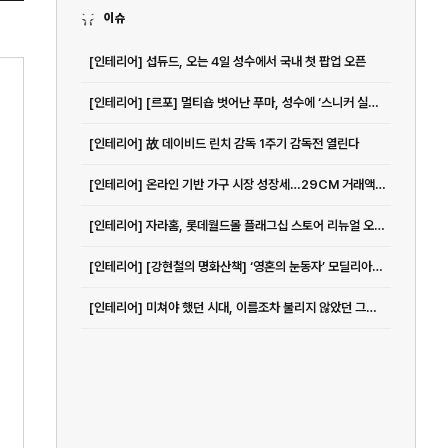
이슈
[인테리어] 섭듀드, 오는 4일 성수에서 국내 첫 팝업 오픈
[인테리어] [르포] 멀티숍 벗어난 푸마, 성수에 ‘스니커 실험실’ 만든 이유 - 아시아투데이
[인테리어] 故 데이비드 린치 감독 1주기 감독전 열린다
[인테리어] 온라인 기반 가구 시장 성장세…29CM 거래액 전년대비 40% 증가
[인테리어] 자라홈, 롯데월드몰 플래그십 스토어 리뉴얼 오픈 < 유통소비자 < 생활경제 < 기사본문 - 이뉴스투데이
[인테리어] [강현철의 명화산책] ‘영혼의 눈동자’ 모딜리아니 ‘잔 에뷔테른’
[인테리어] 미쳐야 했던 시대, 이름조차 불리지 않았던 그들 ‘초현실주의와 한국근...