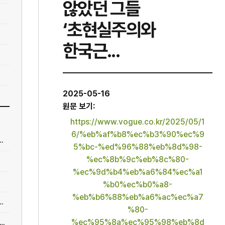
않았던 그들
‘초현실주의와
한국근...
2025-05-16
원문 보기:
https://www.vogue.co.kr/2025/05/1
6/%eb%af%b8%ec%b3%90%ec%9
 역사에 녹인 '영 헤리티지'···남산 자락 흐르는 앰...
5%bc-%ed%96%88%eb%8d%98-
%ec%8b%9c%eb%8c%80-
%ec%9d%b4%eb%a6%84%ec%a1
%b0%ec%b0%a8-
%eb%b6%88%eb%a6%ac%ec%a7
까?’ 키즈카페 60곳 무료 개방… 서울 전역이 놀이...
%80-
%ec%95%8a%ec%95%98%eb%8d
어] "최태원 회장 경고 현실로"…이미 100만원 올랐는데, 노트북값 더 오른다고?