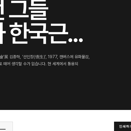
 그들
한국근...
 김종하, ‘선인장(생(生)’, 1977, 캔버스에 유화물감,
따로 떼어 생각할 수가 없습니다. 현 세계에서 통용되
인쇄하