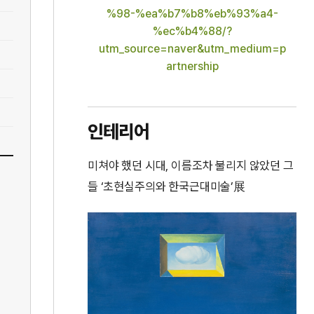
%98-%ea%b7%b8%eb%93%a4-
%ec%b4%88/?
utm_source=naver&utm_medium=p
artnership
인테리어
미쳐야 했던 시대, 이름조차 불리지 않았던 그
들 ‘초현실주의와 한국근대미술’展