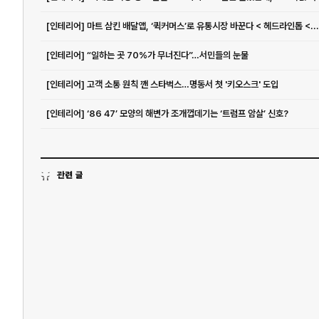
[인테리어] 마트 삼킨 배달앱, ‘퀵커머스’로 유통시장 바꾼다 < 헤드라인톱 <...
[인테리어] “일하는 곳 70%가 무너진다”…서민들의 눈물
[인테리어] 고객 소통 원칙 깬 스타벅스…명동서 첫 '키오스크' 도입
[인테리어] ‘86 47’ 모양의 해변가 조개껍데기는 ‘트럼프 암살’ 신호?
관련 글