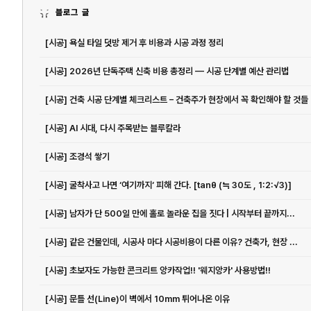
블로그 글
[시공] 욕실 타일 덧방 제거 후 비용과 시공 과정 정리
[시공] 2026년 단독주택 신축 비용 총정리 — 시공 단계별 예산 관리법
[시공] 건축 시공 단계별 체크리스트 – 건축주가 현장에서 꼭 확인해야 할 것들
[시공] AI 시대, 다시 주목받는 블루칼라
[시공] 조경석 쌓기
[시공] 굴착사고 나면 ‘여기까지‘ 피해 간다. [tanθ (≒ 30도 , 1:2:√3)]
[시공] 남자가 단 500일 만에 홀로 놀라운 집을 짓다 | 시작부터 끝까지...
[시공] 같은 건물인데, 시공사 마다 시공비용이 다른 이유? 건축가, 현장 ...
[시공] 초보자도 가능한 콘크리트 앙카작업!! '웨지앙카' 사용방법!!
[시공] 문틀 선(Line)이 벽에서 10mm 튀어나온 이유