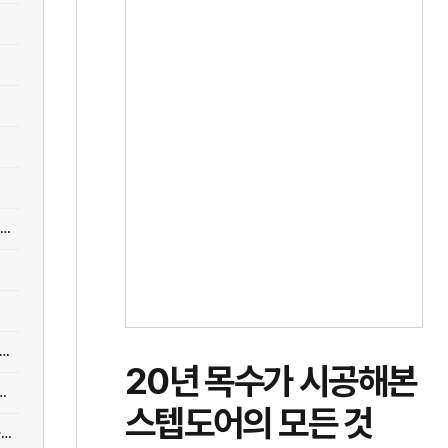
[시공] 세라믹사이딩/창호시공/현관문설치/지붕후레싱 시공 디테일(경량철골 건축일기 16편)
 [건축시공과정31] 6.경량벽체_석고보드로 벽을 만들면 건설사만 좋은 거 아냐?
20년 목수가 시공해본
.방수공사_욕실벽이 석고보드면 생기는 결정적 장점_건식욕실
스텝도어의 모든 것
[시공] [건축시공과정31] 4.단열공사_얇은 아이소핑크 딸랑 한 장.. 이건 왜 붙일까?