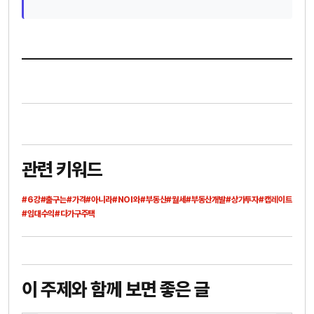
관련 키워드
#6강
#출구는
#가격
#아니라
#NOI와
#부동산
#월세
#부동산개발
#상가투자
#캡레이트
#임대수익
#다가구주택
이 주제와 함께 보면 좋은 글