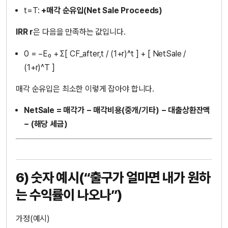
t=T:
+매각 순유입(Net Sale Proceeds)
IRR r
은 다음을 만족하는 값입니다.
0 = −E₀ + Σ[ CF_after,t / (1+r)^t ] + [ NetSale /
(1+r)^T ]
매각 순유입은 최소한 이렇게 잡아야 합니다.
NetSale = 매각가 − 매각비용(중개/기타) − 대출상환잔액
− (해당 세금)
6) 숫자 예시(“출구가 얼마면 내가 원하
는 수익률이 나오나”)
가정(예시)