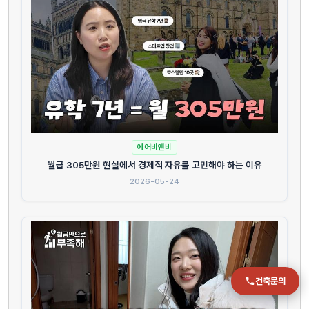
전화
051-711-2397
이메일
jmc@chiho.co.kr
주소
부산 강서구 명지국제2로 41
에어비앤비
POSCO 샤인오피스 306호
월급 305만원 현실에서 경제적 자유를 고민해야 하는 이유
2026-05-24
운영시간
월–금 09:00–18:00
건축문의