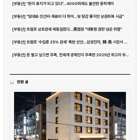
[부동산] "돈이 휴지가 되고 있다"…4000피에도 불안한 동학개미
[부동산] "임대료·인건비·재료비 다 뛰어…빚 탕감 좋지만 상권회복 시급"
[부동산] 트럼프 상호관세 제동걸렸다…美법원 "대통령 권한 넘은 위법"
[부동산] 트럼프 '수입폰 25% 관세' 폭탄 선언…삼성전자, 韓·美 시장서 고민 커...
[부동산] 돈 벌고 싶으면 주목, 전세계 경제인이 주목한 2025년 최고의 부업 7가지
관련 글