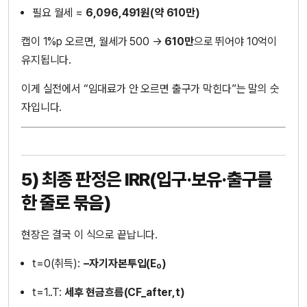
필요 월세 ≈
6,096,491원(약 610만)
캡이 1%p 오르면, 월세가 500 →
610만
으로 뛰어야 10억이
유지됩니다.
이게 실전에서 “임대료가 안 오르면 출구가 막힌다”는 말의 숫
자입니다.
5) 최종 판정은 IRR(입구·보유·출구를
한 줄로 묶음)
현장은 결국 이 식으로 끝납니다.
t=0(취득):
−자기자본투입(E₀)
t=1..T:
세후 현금흐름(CF_after,t)