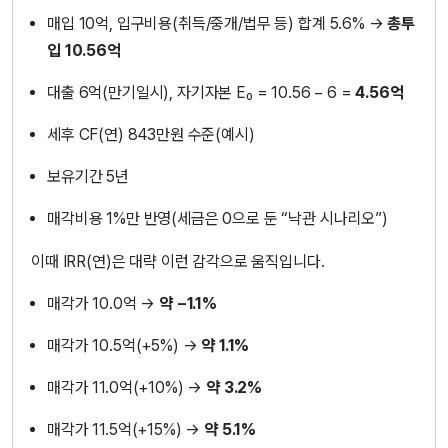
매입 10억, 입구비용(취득/중개/법무 등) 합계 5.6% →
총투
입 10.56억
대출 6억(만기일시), 자기자본 E₀ = 10.56 − 6 =
4.56억
세후 CF(연) 843만원 수준(예시)
보유기간 5년
매각비용 1%만 반영(세금은 0으로 둔 “낙관 시나리오”)
이때 IRR(연)은 대략 이런 감각으로 움직입니다.
매각가 10.0억 →
약 −1.1%
매각가 10.5억(+5%) →
약 1.1%
매각가 11.0억(+10%) →
약 3.2%
매각가 11.5억(+15%) →
약 5.1%