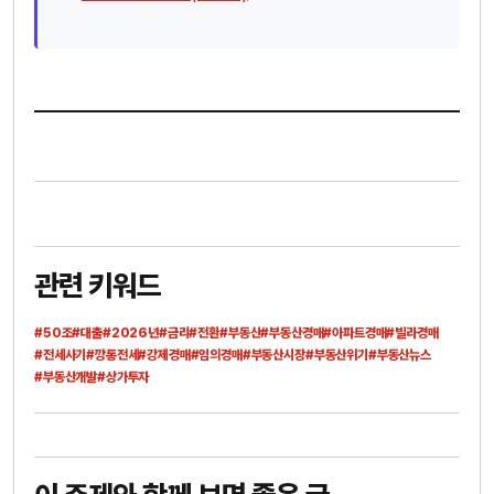
관련 키워드
#50조
#대출
#2026년
#금리
#전환
#부동산
#부동산경매
#아파트경매
#빌라경매
#전세사기
#깡통전세
#강제경매
#임의경매
#부동산시장
#부동산위기
#부동산뉴스
#부동산개발
#상가투자