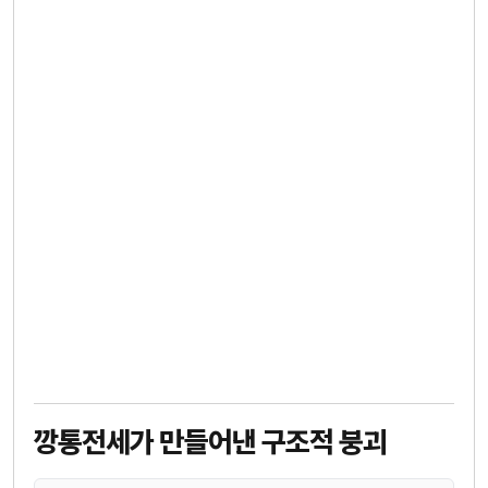
깡통전세가 만들어낸 구조적 붕괴