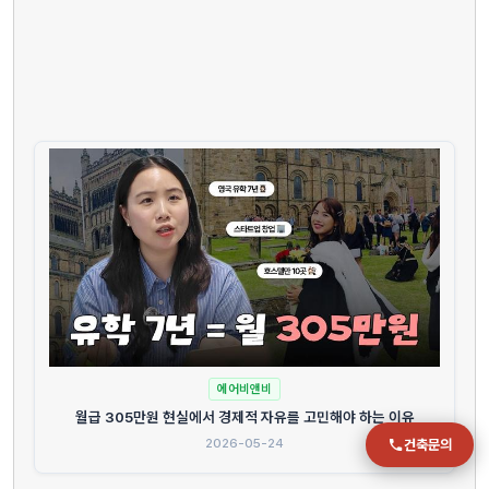
전화
051-711-2397
이메일
jmc@chiho.co.kr
주소
부산 강서구 명지국제2로 41
POSCO 샤인오피스 306호
운영시간
월–금 09:00–18:00
에어비앤비
월급 305만원 현실에서 경제적 자유를 고민해야 하는 이유
2026-05-24
건축문의