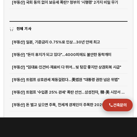
[부동산] 국회 동의 없이 보유세 폭탄? 정부의 '시행령' 2가지 비밀 무기
051-711-2397
이메일
jmc@chiho.co.kr
전체 기사
주소
[부동산] 일본, 기준금리 0.75%로 인상…30년 만에 최고
부산 강서구 명지국제2로 41
POSCO 샤인오피스 306호
[부동산] "돈이 휴지가 되고 있다"…4000피에도 불안한 동학개미
운영시간
[부동산] "임대료·인건비·재료비 다 뛰어…빚 탕감 좋지만 상권회복 시급"
월–금 09:00–18:00
[부동산] 트럼프 상호관세 제동걸렸다…美법원 "대통령 권한 넘은 위법"
[부동산] 트럼프 '수입폰 25% 관세' 폭탄 선언…삼성전자, 韓·美 시장서 고민 커...
[부동산] 돈 벌고 싶으면 주목, 전세계 경제인이 주목한 2025년 최고의 부업 7가지
건축문의
관련 글