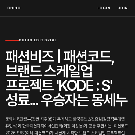
CHIHO
LOGIN
JOIN
CHIHO EDITORIAL
패션비즈 | 패션코드,
브랜드 스케일업
프로젝트 'KODE : S'
성료... 우승자는 몽세누
문화체육관광부(장관 최휘영)가 주최하고 한국콘텐츠진흥원(원장직무대행
유현석)과 한국패션디자이너연합회(회장 이상봉)가 공동 주관하는 '패션코드
2026 S/S'(이하 패션코드)가 새롭게 시작한 브랜드 스케일업 프로젝트인