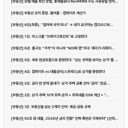
[부동산] 모텔 매출 확인 방법, 총매출보다 RevPAR와 수도 사용량을 먼저...
[부동산] 부동산 강의 종합. 웹어플 - 캡레이트 계산기
[부동산] 8강(최종). “얼마에 사야 되나” → 내가 요구하는 캡/DSCR/...
[부동산] 7강. 리스크를 “브레이크포인트”로 고정한다
[부동산] 6강. 출구는 “가격”이 아니라 “NOI와 캡”이다: 매각가·리파이...
[부동산] 5강. 세후 현금흐름으로 판정한다: “남는 것처럼 보이는 상가”를 ...
[부동산] 4강. 캡레이트 vs 대출금리(스프레드)로 상가를 판정한다
[부동산] 3강. 금리 한 방에 끝내기: 상가·주택 공통 언어 ‘금리’: 현금...
[부동산] 2강. 상가·주택 10억 취득 손익 + 취득대출 DSR 계산 + “...
[부동산] 1강. 부동산을 읽는 3개의 언어: 세금·금융·규제
[부동산] 50조 원 대출, 2026년 금리 전환" 진짜 폭탄은 이제부터" (단희쌤)
전화