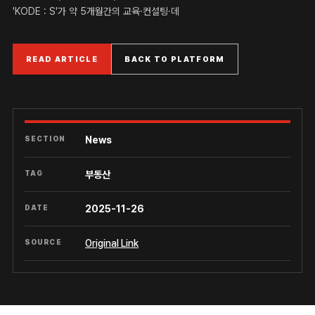
'KODE : S'가 약 5개월간의 교육·컨설팅·데
READ ARTICLE
BACK TO PLATFORM
SECTION
News
TAG
부동산
DATE
2025-11-26
SOURCE
Original Link