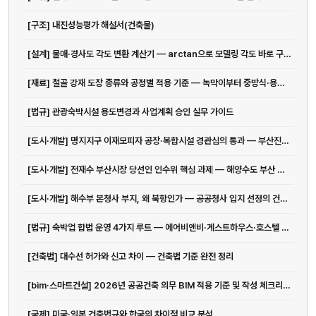
[구조] 내진성능평가 해설서(건축물)
[설계] 물매·경사도 각도 변환 계산기 — arctan으로 모델링 각도 바로 구하기
[재료] 철골 강재 도장 종류와 공정별 적용 기준 — 녹막이부터 중방식·용융아연도금까지
[법규] 관광숙박시설 용도변경과 사업계획 승인 실무 가이드
[도시·개발] 명지지구 이재모피자 공장·복합시설 경관심의 통과 — 부산진해경제자유구역 건축 현황
[도시·개발] 전재수 부산시장 당선인 인수위 핵심 과제 — 해양수도 부산 완성과 ...
[도시·개발] 해수부 본청사 부지, 왜 북항인가 — 공공청사 입지 선정의 건축·도시계획 기준
[법규] 숙박업 합법 운영 4가지 루트 — 에어비앤비·게스트하우스·호스텔 법규 완전 정리
[건축법] 대수선 허가와 신고 차이 — 건축법 기준 완전 정리
[bim·스마트건설] 2026년 공공건축 의무 BIM 적용 기준 및 작성 체크리스트
[국제] 미국·일본 건축법규와 한국의 차이점 비교 분석