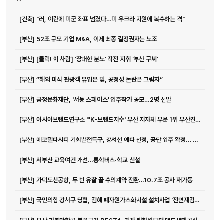
[건축] "러, 이란에 미군 좌표 넘겼다…미 우크라 지원에 복수하는 격"
[부산] 52조 규모 기업 M&A, 이제 최종 결정권자는 노조
[부산] [클릭! 이 사람] ‘장대한 분노’ 작전 지휘 ‘부산 구씨’
[부산] “해외 미식 관광객 유입은 빛, 공정성 논란은 그림자”
[부산] 금정문화재단, '서동 스페이스' 입주작가 공모…2명 선발
[부산] 아시아브랜드연구소 "'K-브랜드지수' 부산 지자체 부문 1위 부산진구"
[부산] 에코델타시티 기회발전특구, 강서선 예타 선정, 공단 입주 확정... 탄력...
[부산] 서부산 교육여건 개선…통학버스·학교 신설
[부산] 가덕도신공항, 두 번 유찰 끝 수의계약 전환…10.7조 공사 재가동
[부산] 국민의힘 강서구 당협, 김해 폐자원가스화시설 설치사업 '전면재검토' ...