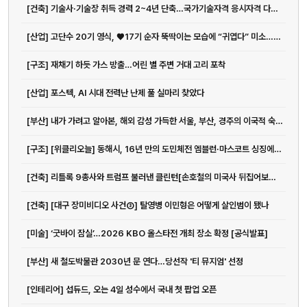
[건축] 기술사·기술장 취득 경력 2~4년 단축…국가기술자격 응시자격 다양화 | 아주경제
[산업] 고단수 20기 영식, ♥17기 순자 뚝딱이는 모습에 “귀엽다” 미소…설렘 폭발 (나솔사계)
[구조] 재채기 하듯 가스 방출…어린 별 주변 거대 고리 포착
[산업] 포스텍, AI 시대 전력난 난제 풀 실마리 찾았다
[부산] 내가 가려고 알아본, 해외 감성 가득한 서울, 부산, 경주의 이국적 숙소 | 지큐 코리아 (GQ Korea)
[구조] [위클리오늘] 동해시, 16년 만의 도민체전 엠블런·마스코트 싱징에 담은 의미 공개 < 강원 < 전국지사 < 기사본문 - 위클리오늘
전화
[건축] 리틀록 9총사와 트럼프 불러낸 클린턴[손호철의 미국사 뒤집어보기](32)
051-711-2397
[건축] [대구 장미비디오 사건③] 탈영병 이민형은 어떻게 살인범이 됐나
이메일
[미술] ‘굿바이 잠실’…2026 KBO 올스타전 개최 장소 확정 [공식발표]
jmc@chiho.co.kr
[부산] 새 철도박물관 2030년 문 연다…당선작 '티 뮤지엄' 선정
주소
부산 강서구 명지국제2로 41
[인테리어] 섭듀드, 오는 4일 성수에서 국내 첫 팝업 오픈
POSCO 샤인오피스 306호