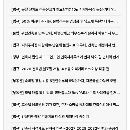
[법규] 온실 설치도 건축신고가 필요할까? 10㎡ 이하·옥상 온실·카페 영업...
[법규] 50% 이상이 주거용, 불법건축물 양성화 후 양도세 폭탄? 다가구 ...
[불법] 위반건축물 단속 강화, 이행강제금 의무징수와 설계자 처벌까지 무엇이 달라지나
[법규] 지하주차장 마감재료·단열재 불연재료 의무화, 건축법 개정에서 먼저 봐야 할 것
[정부] 건축사 법인 제도 도입, 1인 건축사사무소가 먼저 봐야 할 변화와 한계
[법규] 2026 건축법 일조권 개정, 4·5층 이격거리 5m 이상 적용 전...
[부동산] 숙박업 창업 비용 5천만원부터 5억원까지, 자본금별 가능한 모텔 운...
[부동산] 모텔 매출 확인 방법, 총매출보다 RevPAR와 수도 사용량을 먼저...
[법규] 호스텔 용도변경 허가 조건, 주차·소방을 통과해도 건축심의에서 막히는 이유
[법규] 건설재해예방 기술지도 대상과 제외대상 총정리
[법규] 건축사 자격제도 단계적 개편 - 2027·2028·2032년 변화 총정리