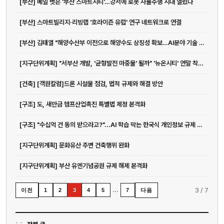
[부산] 베일 벗은 '부산 스마트시티'…강서에 로봇 자율주행 시대 열렸다
[부산] 스마트빌리지·리빙랩 '호라이즌 유럽' 연구 네트워크로 연결
[부산] 김태열 "해양수산부 이전으로 해양수도 상징성 확보…AI분야 기술 발굴...
[지구단위계획] "서부산 개발, '균형발전 마중물' 될까" '뉴온시티' 연말 착공 예정
[건축] [객원칼럼]드론 시설물 점검, 법적 규제와 해결 방안
[구조] 도, 새만금 헴프산업촉진 특별법 제정 본격화
[구조] "수십억 건 동의 받으라고?"...AI 학습 막는 한국식 개인정보 규제 도마...
[지구단위계획] 문화유산 주변 건축행위 완화
[지구단위계획] 부산 유엔기념공원 규제 해제 본격화
…
3
/
7
이전
다음
1
2
3
4
5
7