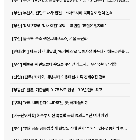
[부산] 부산 가볼만한곳 봄꽃구경 BEST4, 기장 매화원부터 맥도생태공원까지
[부산] 부산시, 핀란드 대사 접견…스마트시티·북극항로 협력 논의
[부산] 강서구청장 '청사 이전' 공방… 추연길 "본질은 일자리"
[부산] 물 분해 수소 생산…테크로스, 기술 국산화
[인테리어] 마트 삼킨 배달앱, ‘퀵커머스’로 유통시장 바꾼다 < 헤드라인톱 <...
[부산] 매물은 씨 말랐는데 수요는 4년 만 최고치… 부산 전세난 가중
[산업] [단독] 카카오, 내년부터 이용패턴·기록 강제수집 검토
[부동산] 일본, 기준금리 0.75%로 인상…30년 만에 최고
[구조] "금리 내려간다"…JP모건, 美 국채 풀베팅
[지구단위계획] 해수부 이전 특별법 국회 통과…부산 여야 환영
[부산] "평화공존·공동성장 새 한반도 시대 열자" 박사익 민주평통회의 부산 ...