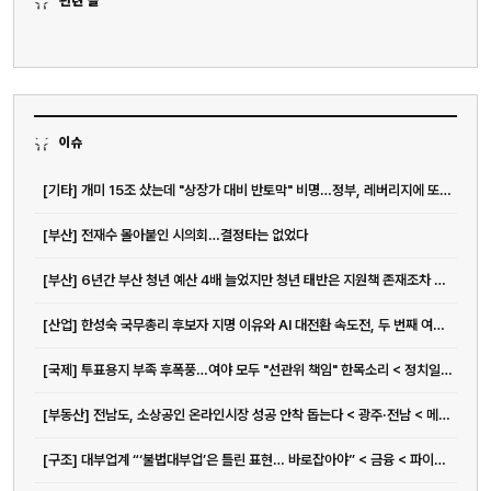
관련 글
이슈
[기타] 개미 15조 샀는데 "상장가 대비 반토막" 비명…정부, 레버리지에 또 경고장
[부산] 전재수 몰아붙인 시의회…결정타는 없었다
[부산] 6년간 부산 청년 예산 4배 늘었지만 청년 태반은 지원책 존재조차 몰라
[산업] 한성숙 국무총리 후보자 지명 이유와 AI 대전환 속도전, 두 번째 여성 총리 가능성까지
[국제] 투표용지 부족 후폭풍…여야 모두 "선관위 책임" 한목소리 < 정치일반 < 정치 < 기사본문 - 일요서울i
[부동산] 전남도, 소상공인 온라인시장 성공 안착 돕는다 < 광주·전남 < 메트로 < 기사본문 - 뉴스워커
[구조] 대부업계 “‘불법대부업’은 틀린 표현… 바로잡아야” < 금융 < 파이낸스 < 기사본문 - IT조선