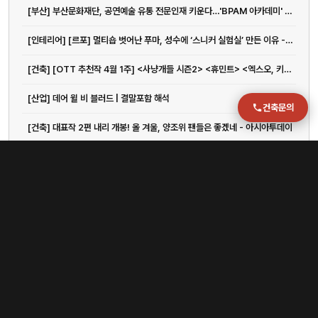
[부산] 부산문화재단, 공연예술 유통 전문인재 키운다…'BPAM 아카데미' < 사회 < 기사본문 - LG헬로비전
운영시간
월–금 09:00–18:00
[인테리어] [르포] 멀티숍 벗어난 푸마, 성수에 ‘스니커 실험실’ 만든 이유 - 아시아투데이
[건축] [OTT 추천작 4월 1주] <사냥개들 시즌2> <휴민트> <엑스오, 키티 3> <아바...
[산업] 데어 윌 비 블러드 | 결말포함 해석
건축문의
[건축] 대표작 2편 내리 개봉! 올 겨울, 양조위 팬들은 좋겠네 - 아시아투데이
[인테리어] 故 데이비드 린치 감독 1주기 감독전 열린다
[국제] 재활용 충전재가 거위털로 둔갑...? 노스페이스 공정위 신고
[구조] 옵션만기·엔캐리 청산…"코인 더 떨어진다"
[부산] 김해공항 국제선, 1000만 이용객엔 턱없이 부족한 인프라
[건축] "나이키·스투시 못입겠네"...'영포티' 수난시대
[건축] “여보, 지금 일본여행 갈까?”…20만원→2만원 ‘뚝’, 관광지 호텔비 급감한 이유가