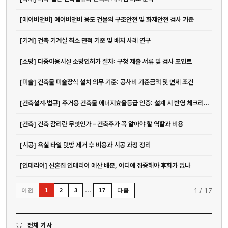
[에어비앤비] 에어비앤비 용도 건물의 구조안전 및 화재안전 검사 기준
[기계] 건축 기계실 최소 면적 기준 및 배치 사례 연구
[소방] 다중이용시설 소방인허가 절차: 구청 제출 서류 및 검사 포인트
[미술] 건축물 미술장식 설치 의무 기준: 공사비 기준금액 및 면제 조건
[건축설계·법규] 주거용 건축물 에너지효율등급 인증: 설계 시 반영 체크리스트
[건축] 건축 감리란 무엇인가 – 건축주가 꼭 알아야 할 역할과 비용
[시공] 욕실 타일 덧방 제거 후 비용과 시공 과정 정리
[인테리어] 신혼집 인테리어 예산 배분, 어디에 집중해야 후회가 없나
…
1
/
17
이전
다음
1
2
3
17
전체 기사