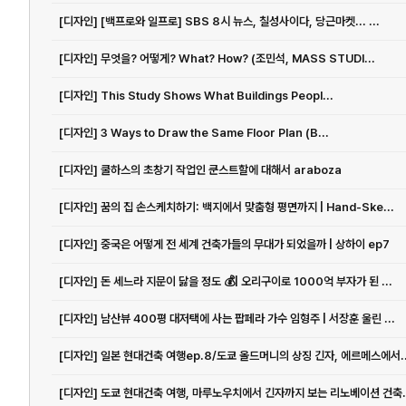
[디자인] [백프로와 일프로] SBS 8시 뉴스, 칠성사이다, 당근마켓... ...
[디자인] 무엇을? 어떻게? What? How? (조민석, MASS STUDI...
[디자인] This Study Shows What Buildings Peopl...
[디자인] 3 Ways to Draw the Same Floor Plan (B...
[디자인] 쿨하스의 초창기 작업인 쿤스트할에 대해서 araboza
[디자인] 꿈의 집 손스케치하기: 백지에서 맞춤형 평면까지 | Hand-Ske...
[디자인] 중국은 어떻게 전 세계 건축가들의 무대가 되었을까 | 상하이 ep7
[디자인] 돈 세느라 지문이 닳을 정도 💰| 오리구이로 1000억 부자가 된 ...
[디자인] 남산뷰 400평 대저택에 사는 팝페라 가수 임형주 | 서장훈 울린 ...
[디자인] 일본 현대건축 여행ep.8/도쿄 올드머니의 상징 긴자, 에르메스에서..
[디자인] 도쿄 현대건축 여행,