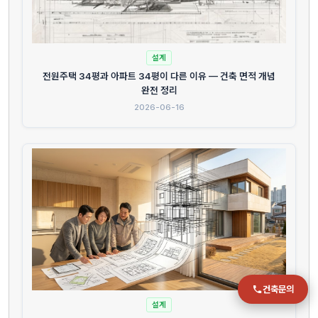
전화
051-711-2397
설계
전원주택 34평과 아파트 34평이 다른 이유 — 건축 면적 개념
이메일
완전 정리
jmc@chiho.co.kr
2026-06-16
주소
부산 강서구 명지국제2로 41
POSCO 샤인오피스 306호
운영시간
월–금 09:00–18:00
건축문의
설계