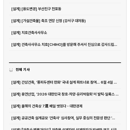
[설계] [용도변경] 부산진구 전포동
[설계] [가설건축물] 축조 연장 신청 (강서구 대저동)
[설계] 치호건축사사무소
[설계] 건축사사무소 치호[CHIHO]를 방문해 주셔서 진심으로 감사드립니다.
전체 기사
[설계] 간삼건축, '퐁피두센터 한화' 국내 설계 파트너로 참여… 6월 4일 여의도...
[설계] 용연산업, '2026 대한민국 창호·차양·유리박람회'서 발틱·일룩스 제품...
[설계] 올해의 건축상 7選 베일 벗었다 - 대한경제
[설계] 공공건축 설계공모 ‘건축사’ 심사참여, 실무 중심의 전문성 판단 '...
[설계] 【건축사 법률가이드】 건축물 설계자의 설계하자가 발생한 경우 시공과...