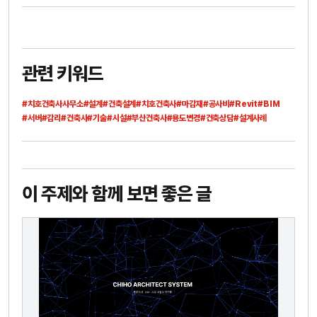
관련 키워드
#치호건축사사무소
#설계
#건축설계
#치호건축사
#마감재
#공사비
#Revit
#BIM
#서버
#감리
#건축사
#기술
#시설
#부산건축사
#용도변경
#건축상담
#설계사례
이 주제와 함께 보면 좋은 글