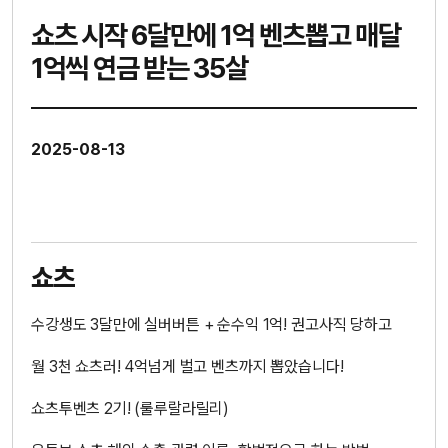
쇼츠 시작 6달만에 1억 벤츠뽑고 매달
1억씩 연금 받는 35살
2025-08-13
쇼츠
수강생도 3달만에 실버버튼 + 순수익 1억! 권고사직 당하고
월 3천 쇼츠러! 4억넘게 벌고 벤츠까지 뽑았습니다!
쇼츠투벤츠 2기! (룰루랄라릴리)