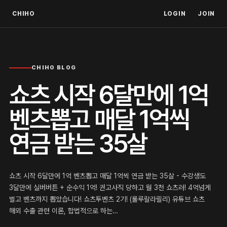
CHIHO
LOGIN
JOIN
CHIHO BLOG
쇼츠 시작 6달만에 1억
벤츠뽑고 매달 1억씩
연금 받는 35살
쇼츠 시작 6달만에 1억 벤츠뽑고 매달 1억씩 연금 받는 35살 - 수강생도
3달만에 실버버튼 + 순수익 1억! 권고사직 당하고 월 3천 쇼츠러! 4억넘게
벌고 벤츠까지 뽑았습니다! 쇼츠투벤츠 2기! (룰루랄라릴리) 유튜브 쇼츠
해외 수출 관련 이론, 합법적으로 하는…