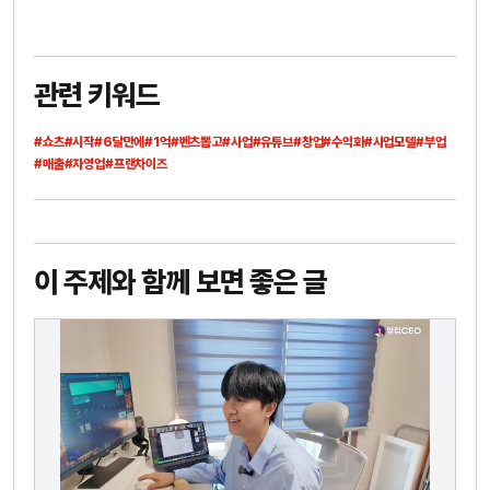
관련 키워드
#쇼츠
#시작
#6달만에
#1억
#벤츠뽑고
#사업
#유튜브
#창업
#수익화
#사업모델
#부업
#매출
#자영업
#프랜차이즈
이 주제와 함께 보면 좋은 글