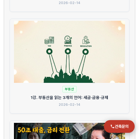
2026-02-14
전화
051-711-2397
이메일
jmc@chiho.co.kr
주소
부산 강서구 명지국제2로 41
POSCO 샤인오피스 306호
운영시간
월–금 09:00–18:00
부동산
1강. 부동산을 읽는 3개의 언어: 세금·금융·규제
2026-02-14
건축문의