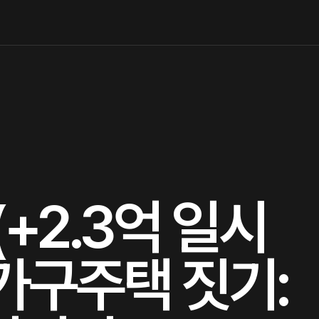
+2.3억 일시
가구주택 짓기: