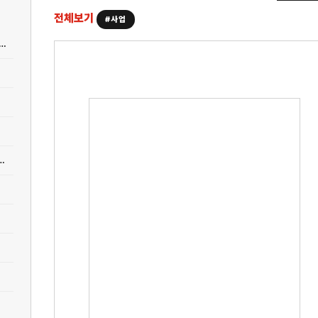
전체보기
#사업
없는 브랜드도 살려내는 노희영의 '사업 성공 핵심 비법' 3가지 (컨설팅)
: 변호사·의사·회계사 시장 포화와 양극화의 진짜 이유