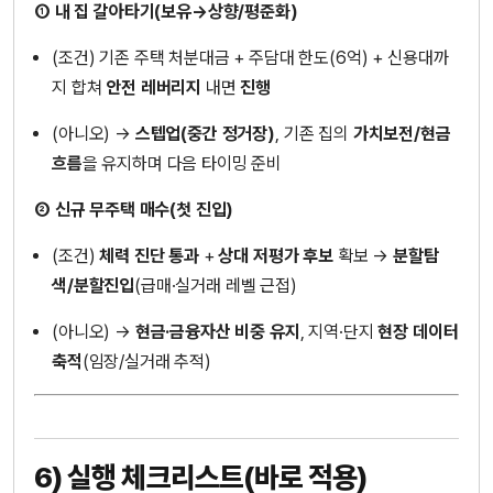
① 내 집 갈아타기(보유→상향/평준화)
(조건) 기존 주택 처분대금 + 주담대 한도(6억) + 신용대까
지 합쳐
안전 레버리지
내면
진행
(아니오) →
스텝업(중간 정거장)
, 기존 집의
가치보전/현금
흐름
을 유지하며 다음 타이밍 준비
② 신규 무주택 매수(첫 진입)
(조건)
체력 진단 통과
+
상대 저평가 후보
확보 →
분할탐
색/분할진입
(급매·실거래 레벨 근접)
(아니오) →
현금·금융자산 비중 유지
, 지역·단지
현장 데이터
축적
(임장/실거래 추적)
6) 실행 체크리스트(바로 적용)