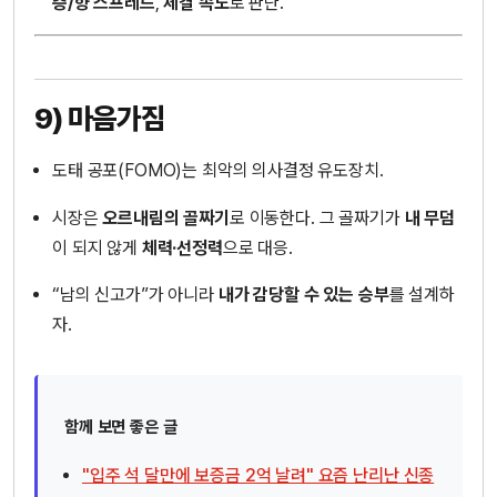
층/향 스프레드
,
체결 속도
로 판단.
9) 마음가짐
도태 공포(FOMO)는 최악의 의사결정 유도장치.
시장은
오르내림의 골짜기
로 이동한다. 그 골짜기가
내 무덤
이 되지 않게
체력·선정력
으로 대응.
“남의 신고가”가 아니라
내가 감당할 수 있는 승부
를 설계하
자.
함께 보면 좋은 글
"입주 석 달만에 보증금 2억 날려" 요즘 난리난 신종