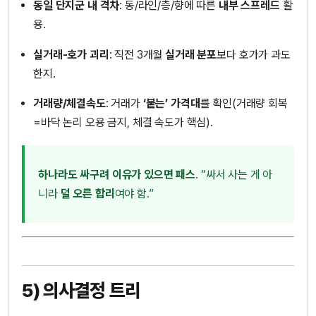
동일 단지군 내 격차
: 동/라인/층/향에 따른
내부 스프레드
활
용.
실거래-호가 괴리
: 직전 3개월
실거래 분포
보다 호가가 과도
한지.
거래량/체결속도
: 거래가
‘붙는’ 가격대
를 확인(거래량 회복
=바닥 논리 오용 금지, 체결 속도가 핵심).
하나라도 싸구려 이유가 있으면 패스
. “싸서 사는 게 아
니라
덜 오른 합리
여야 함.”
5) 의사결정 트리