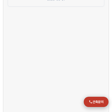
전화
051-711-2397
이메일
jmc@chiho.co.kr
주소
부산 강서구 명지국제2로 41
POSCO 샤인오피스 306호
운영시간
월–금 09:00–18:00
건축문의