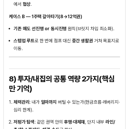
에서
협상
.
케이스 B — 1주택 갈아타기(8→12억권)
기존 매도 선진행 or 동시진행
원칙(브릿지 차입 최소화).
스텝업 루트
로 한 번에 점프 대신
중간 생활권
거쳐 목표지로
이동.
8) 투자/내집의 공통 역량 2가지(핵심
만 기억)
체력관리
: 내가
얼마까지
버틸 수 있는가(현금흐름·레버리지·
심리 한계).
저평가 탐색
: 같은 권역 안의
후행·대체재
, 단지 내부
라인/