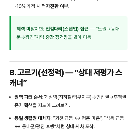
-10% 가정 시
적자전환 여부
.
체력 미달
이면:
진검다리(스텝업) 접근
— “노원→동대
문→광진”처럼
중간 정거장
을 밟아 이동.
B. 고르기(선정력) — “상대 저평가 스
캐너”
권역 파급 순서
: 핵심역(지하철/업무지구)→인접권→후행권
온기 확산
을 지도에 그려보기.
동일 생활권 대체재
: “과천 급등 ↔ 평촌 미온”, “성동 급등
↔ 동대문/광진 후행”처럼
상대·시차
포착.