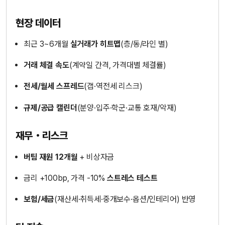
현장 데이터
최근 3~6개월
실거래가 히트맵
(층/동/라인 별)
거래 체결 속도
(계약일 간격, 가격대별 체결률)
전세/월세 스프레드
(갭·역전세 리스크)
규제/공급 캘린더
(분양·입주·학군·교통 호재/악재)
재무・리스크
버팀 재원 12개월
+ 비상자금
금리 +100bp, 가격 -10%
스트레스 테스트
보험/세금
(재산세·취득세·중개보수·옵션/인테리어) 반영