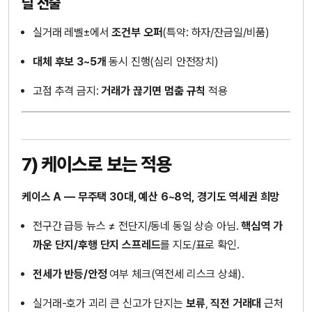
딜 전술
실거래 레벨±에서
조건부 오퍼
(특약: 하자/잔금일/비품)
대체 후보 3~5개
동시 진행(심리 안전장치)
고점 추격 금지:
거래가 끊기면 멈춤 규칙
적용
7) 케이스로 보는 적용
케이스 A — 무주택 30대, 예산 6~8억, 경기도 역세권 희망
전구간 급등 뉴스 ≠ 전단지/동네 동일 상승 아님.
핵심역 가
까운 단지/후행 단지 스프레드
를 지도/표로 확인.
전세가 반등/안정
여부 체크(역전세 리스크 상쇄).
실거래-호가 괴리 큰 신고가 단지는
보류
,
직전 거래대
근처