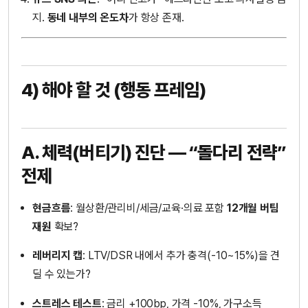
지.
동네 내부의 온도차
가 항상 존재.
4) 해야 할 것 (행동 프레임)
A. 체력(버티기) 진단 — “돌다리 전략”
전제
현금흐름
: 월상환/관리비/세금/교육·의료 포함
12개월 버팀
재원
확보?
레버리지 캡
: LTV/DSR 내에서 추가 충격(-10~15%)을 견
딜 수 있는가?
스트레스 테스트
: 금리 +100bp, 가격 -10%, 가구소득