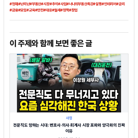
#현재
#난리난
#부동산
#시장
#추석
#사업
#너나위부동산특강
#실행
#인테리어
#금리
#금융
#모임
#교육
#안전
#대응
#월세
#정책
#창업
이 주제와 함께 보면 좋은 글
사업
전문직도 망하는 시대: 변호사·의사·회계사 시장 포화와 양극화의 진짜
이유