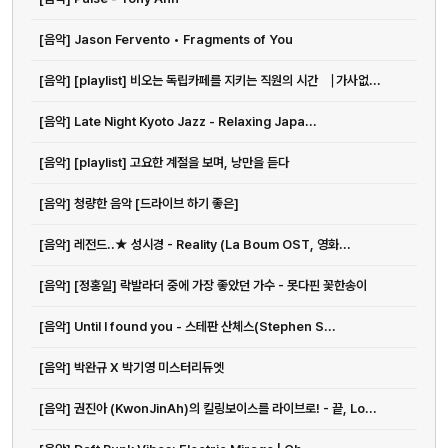
[음악] Jason Fervento • Fragments of You
[음악] [playlist] 비오는 독립카페를 지키는 직원의 시간 ⎹ 가사없...
[음악] Late Night Kyoto Jazz - Relaxing Japa...
[음악] [playlist] 고요한 계절을 보며, 낭만을 듣다
[음악] 청량한 음악 [드라이브 하기 좋은]
[음악] 레전드..★ 성시경 - Reality (La Boum OST, 영화...
[음악] [정홍일] 락발라더 중에 가장 좋았던 가수 - 못다핀 꽃한송이
[음악] Until I found you - 스테판 산체스(Stephen S...
[음악] 박완규 X 박기영 미스터리듀엣
[음악] 권진아 (KwonJinAh)의 킬링보이스를 라이브로! - 끝, Lo...