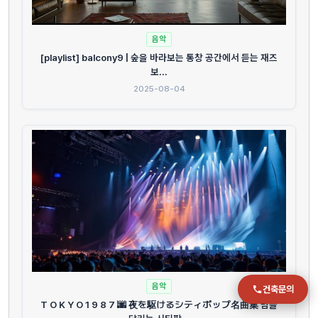
전화
음악
051-711-2397
[playlist] balcony9 | 숲을 바라보는 통창 공간에서 듣는 재즈
보...
이메일
2025-08-04
jmc@chiho.co.kr
주소
부산 강서구 명지국제2로 41
POSCO 샤인오피스 306호
운영시간
월–금 09:00–18:00
음악
건축문의
T O K Y O 1 9 8 7 🌆 夜を駆けるシティポップ名曲集 밤을