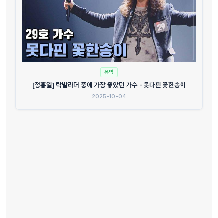
음악
[정홍일] 락발라더 중에 가장 좋았던 가수 - 못다핀 꽃한송이
2025-10-04