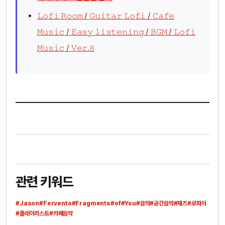
𝙻𝚘𝚏𝚒 𝚁𝚘𝚘𝚖 / 𝙶𝚞𝚒𝚝𝚊𝚛 𝙻𝚘𝚏𝚒 / 𝙲𝚊𝚏𝚎
𝙼𝚞𝚜𝚒𝚌 / 𝙴𝚊𝚜𝚢 𝚕𝚒𝚜𝚝𝚎𝚗𝚒𝚗𝚐 / 𝙱𝙶𝙼 / 𝙻𝚘𝚏𝚒
𝙼𝚞𝚜𝚒𝚌 / 𝚅𝚎𝚛.𝟾
관련 키워드
#Jason
#Fervento
#Fragments
#of
#You
#음악
#공간음악
#재즈
#로파이
#플레이리스트
#카페음악