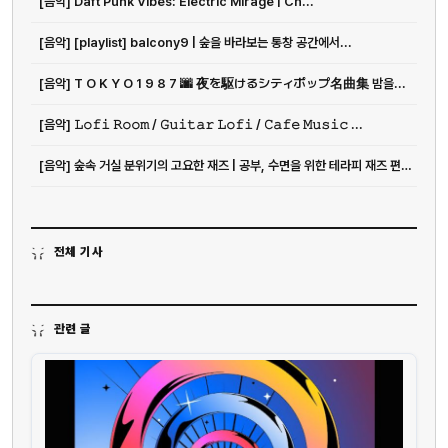
[음악] Daft Punk Vibes: Electric Mirage | Ch...
[음악] [playlist] balcony9 | 숲을 바라보는 통창 공간에서...
[음악] T O K Y O 1 9 8 7 🌆 夜を駆けるシティポップ名曲集 밤을...
[음악] 𝙻𝚘𝚏𝚒 𝚁𝚘𝚘𝚖 / 𝙶𝚞𝚒𝚝𝚊𝚛 𝙻𝚘𝚏𝚒 / 𝙲𝚊𝚏𝚎 𝙼𝚞𝚜𝚒𝚌 ...
[음악] 숲속 거실 분위기의 고요한 재즈 | 공부, 수면을 위한 테라피 재즈 편안한 음악
전체 기사
관련 글