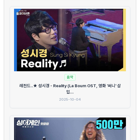
음악
레전드..★ 성시경 - Reality (La Boum OST, 영화 '써니' 삽
입...
2025-10-04