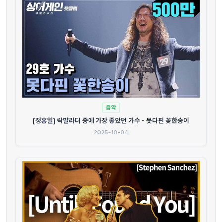
음악
[정홍일] 락발라더 중에 가장 좋았던 가수 - 못다핀 꽃한송이
2025-10-04