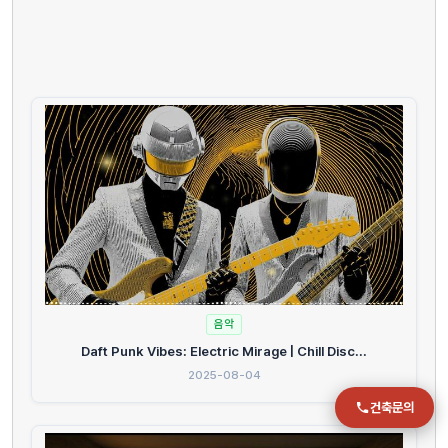
전화
051-711-2397
이메일
jmc@chiho.co.kr
주소
부산 강서구 명지국제2로 41
POSCO 샤인오피스 306호
운영시간
월–금 09:00–18:00
음악
Daft Punk Vibes: Electric Mirage | Chill Disc...
2025-08-04
건축문의