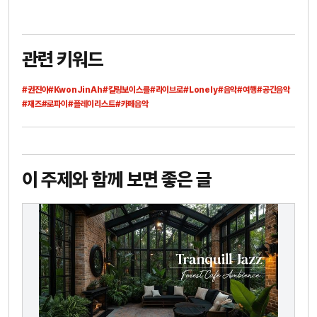
관련 키워드
#권진아
#KwonJinAh
#킬링보이스를
#라이브로
#Lonely
#음악
#여행
#공간음악
#재즈
#로파이
#플레이리스트
#카페음악
이 주제와 함께 보면 좋은 글