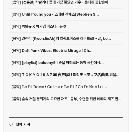
[음악] [정홍일] 락발라더 중에 가장 좋았던 가수 - 못다핀 꽃한송이
[음악] Until I found you - 스테판 산체스(Stephen S...
[음악] 박완규 X 박기영 미스터리듀엣
[음악] 권진아 (KwonJinAh)의 킬링보이스를 라이브로! - 끝, Lo...
[음악] Daft Punk Vibes: Electric Mirage | Ch...
[음악] [playlist] balcony9 | 숲을 바라보는 통창 공간에서...
[음악] T O K Y O 1 9 8 7 🌆 夜を駆けるシティポップ名曲集 밤을...
[음악] 𝙻𝚘𝚏𝚒 𝚁𝚘𝚘𝚖 / 𝙶𝚞𝚒𝚝𝚊𝚛 𝙻𝚘𝚏𝚒 / 𝙲𝚊𝚏𝚎 𝙼𝚞𝚜𝚒𝚌 ...
[음악] 숲속 거실 분위기의 고요한 재즈 | 공부, 수면을 위한 테라피 재즈 편안한 음악
전체 기사