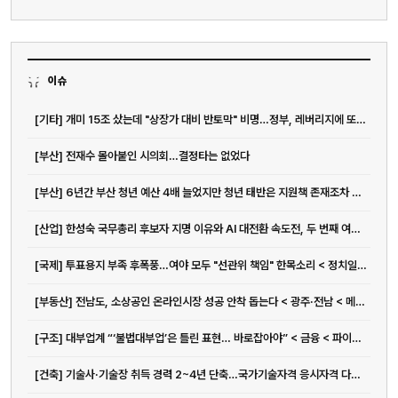
이슈
[기타] 개미 15조 샀는데 "상장가 대비 반토막" 비명…정부, 레버리지에 또 경고장
[부산] 전재수 몰아붙인 시의회…결정타는 없었다
[부산] 6년간 부산 청년 예산 4배 늘었지만 청년 태반은 지원책 존재조차 몰라
[산업] 한성숙 국무총리 후보자 지명 이유와 AI 대전환 속도전, 두 번째 여성 총리 가능성까지
[국제] 투표용지 부족 후폭풍…여야 모두 "선관위 책임" 한목소리 < 정치일반 < 정치 < 기사본문 - 일요서울i
[부동산] 전남도, 소상공인 온라인시장 성공 안착 돕는다 < 광주·전남 < 메트로 < 기사본문 - 뉴스워커
전화
051-711-2397
[구조] 대부업계 “‘불법대부업’은 틀린 표현… 바로잡아야” < 금융 < 파이낸스 < 기사본문 - IT조선
이메일
[건축] 기술사·기술장 취득 경력 2~4년 단축…국가기술자격 응시자격 다양화 | 아주경제
jmc@chiho.co.kr