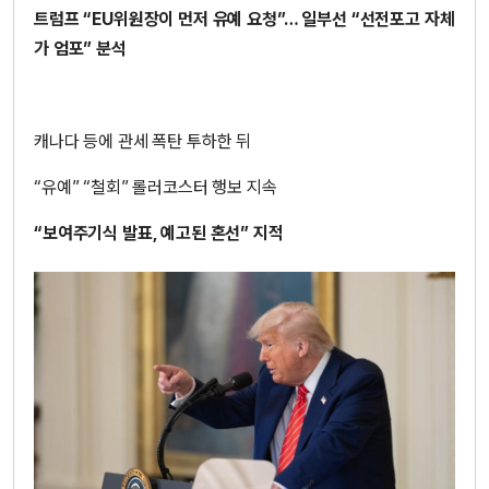
트럼프 “EU위원장이 먼저 유예 요청”… 일부선 “선전포고 자체
가 엄포” 분석
캐나다 등에 관세 폭탄 투하한 뒤
“유예” “철회” 롤러코스터 행보 지속
“보여주기식 발표, 예고된 혼선” 지적