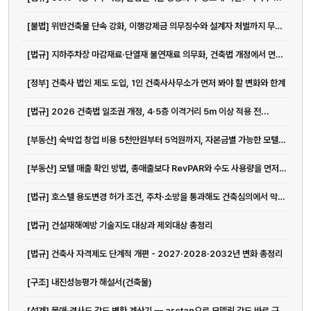
[불법] 위반건축물 단속 강화, 이행강제금 의무징수와 설계자 처벌까지 무엇이 달라지나
[법규] 지하주차장 마감재료·단열재 불연재료 의무화, 건축법 개정에서 먼저 봐야 할 것
[정부] 건축사 법인 제도 도입, 1인 건축사사무소가 먼저 봐야 할 변화와 한계
[법규] 2026 건축법 일조권 개정, 4·5층 이격거리 5m 이상 적용 전...
[부동산] 숙박업 창업 비용 5천만원부터 5억원까지, 자본금별 가능한 모텔 운...
[부동산] 모텔 매출 확인 방법, 총매출보다 RevPAR와 수도 사용량을 먼저...
[법규] 호스텔 용도변경 허가 조건, 주차·소방을 통과해도 건축심의에서 막히는 이유
[법규] 건설재해예방 기술지도 대상과 제외대상 총정리
[법규] 건축사 자격제도 단계적 개편 - 2027·2028·2032년 변화 총정리
[구조] 내진성능평가 해설서(건축물)
[설계] 물매·경사도 각도 변환 계산기 — arctan으로 모델링 각도 바로 구하기