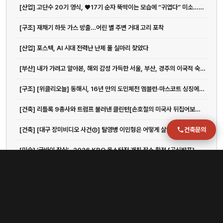
[산업] 고단수 20기 영식, ♥17기 순자 뚝딱이는 모습에 “귀엽다” 미소…설렘 폭발 (나솔사계)
주소
[구조] 재채기 하듯 가스 방출…어린 별 주변 거대 고리 포착
부산 강서구 명지국제2로 41
POSCO 샤인오피스 306호
[산업] 포스텍, AI 시대 전력난 난제 풀 실마리 찾았다
운영시간
월–금 09:00–18:00
[부산] 내가 가려고 알아본, 해외 감성 가득한 서울, 부산, 경주의 이국적 숙소 | 지큐 코리아 (GQ Korea)
[구조] [위클리오늘] 동해시, 16년 만의 도민체전 엠블런·마스코트 싱징에 담은 의미 공개 < 강원 < 전국지사 < 기사본문 - 위클리오늘
[건축] 리틀록 9총사와 트럼프 불러낸 클린턴[손호철의 미국사 뒤집어보기](32)
건축문의
[건축] [대구 장미비디오 사건③] 탈영병 이민형은 어떻게 살인범이 됐나
[미술] ‘굿바이 잠실’…2026 KBO 올스타전 개최 장소 확정 [공식발표]
[부산] 새 철도박물관 2030년 문 연다…당선작 '티 뮤지엄' 선정
[인테리어] 섭듀드, 오는 4일 성수에서 국내 첫 팝업 오픈
[부산] 부산문화재단, 공연예술 유통 전문인재 키운다…'BPAM 아카데미' < 사회 < 기사본문 - LG헬로비전