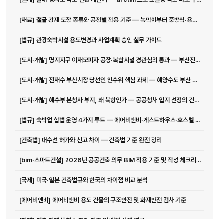
[재료] 철골 강재 도장 종류와 공정별 적용 기준 — 녹막이부터 중방식·용융아연도금까지
[법규] 관광숙박시설 용도변경과 사업계획 승인 실무 가이드
[도시·개발] 명지지구 이재모피자 공장·복합시설 경관심의 통과 — 부산진해경제자유구역 건축 현황
[도시·개발] 전재수 부산시장 당선인 인수위 핵심 과제 — 해양수도 부산 완성과 ...
[도시·개발] 해수부 본청사 부지, 왜 북항인가 — 공공청사 입지 선정의 건축·도시계획 기준
[법규] 숙박업 합법 운영 4가지 루트 — 에어비앤비·게스트하우스·호스텔 법규 완전 정리
[건축법] 대수선 허가와 신고 차이 — 건축법 기준 완전 정리
[bim·스마트건설] 2026년 공공건축 의무 BIM 적용 기준 및 작성 체크리스트
[국제] 미국·일본 건축법규와 한국의 차이점 비교 분석
[에어비앤비] 에어비앤비 용도 건물의 구조안전 및 화재안전 검사 기준