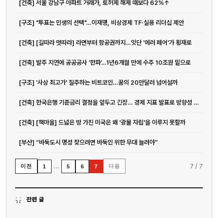
[건축] 서울 강남구 아파트 거래가, 토허제 해제 때보다 62%↑
[구조] "투표는 민생의 선택"…이재명, 비상경제 TF·실용 리더십 제안
[건축] [길따라 멋따라] 라면부터 항공권까지…잇단 '에러 페어'가 횡재로
[건축] 발주 지연에 공공공사 ‘한파’…1년6개월 만에 수주 10조원 밑으로
[구조] '사상 최고가' 질주하는 비트코인…꿈의 20만달러 넘어설까
[건축] 한국은행 기준금리 결정을 앞두고 긴장… 경제 지표 발표로 방향성 주목
[건축] [책마을] 드넓은 땅 가진 미국은 왜 '광물 자립'을 이루지 못할까
[부산] “바둑도시 명성 찾으려면 바둑인 위한 무대 늘려야”
…
7
/
7
이전
다음
1
5
6
7
관련 글