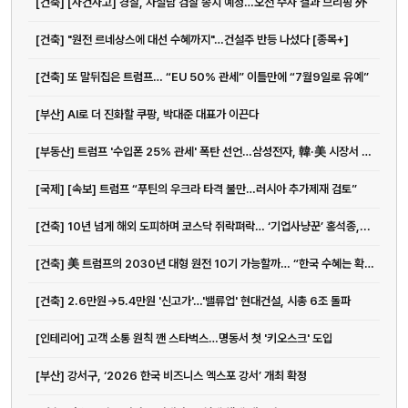
[건축] [사건사고] 경찰, 차철남 검찰 송치 예정…오전 수사 결과 브리핑 外
[건축] "원전 르네상스에 대선 수혜까지"…건설주 반등 나섰다 [종목+]
[건축] 또 말뒤집은 트럼프… “EU 50% 관세” 이틀만에 “7월9일로 유예”
[부산] AI로 더 진화할 쿠팡, 박대준 대표가 이끈다
[부동산] 트럼프 '수입폰 25% 관세' 폭탄 선언…삼성전자, 韓·美 시장서 고민 커...
[국제] [속보] 트럼프 “푸틴의 우크라 타격 불만…러시아 추가제재 검토”
[건축] 10년 넘게 해외 도피하며 코스닥 쥐락펴락… ‘기업사냥꾼’ 홍석종,...
[건축] 美 트럼프의 2030년 대형 원전 10기 가능할까… “한국 수혜는 확실”
[건축] 2.6만원→5.4만원 '신고가'…'밸류업' 현대건설, 시총 6조 돌파
[인테리어] 고객 소통 원칙 깬 스타벅스…명동서 첫 '키오스크' 도입
[부산] 강서구, ‘2026 한국 비즈니스 엑스포 강서’ 개최 확정