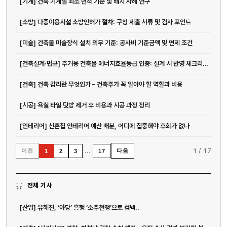
[기계] 건축 기계실 최소 면적 기준 및 배치 사례 연구
[소방] 다중이용시설 소방인허가 절차: 구청 제출 서류 및 검사 포인트
[미술] 건축물 미술장식 설치 의무 기준: 공사비 기준금액 및 면제 조건
[건축설계·법규] 주거용 건축물 에너지효율등급 인증: 설계 시 반영 체크리스트
[건축] 건축 감리란 무엇인가 – 건축주가 꼭 알아야 할 역할과 비용
[시공] 욕실 타일 덧방 제거 후 비용과 시공 과정 정리
[인테리어] 신혼집 인테리어 예산 배분, 어디에 집중해야 후회가 없나
…
1
/
17
이전
다음
1
2
3
17
전체 기사
[산업] 유해진, ‘야당’ 흥행 ‘소주전쟁’으로 컴백..