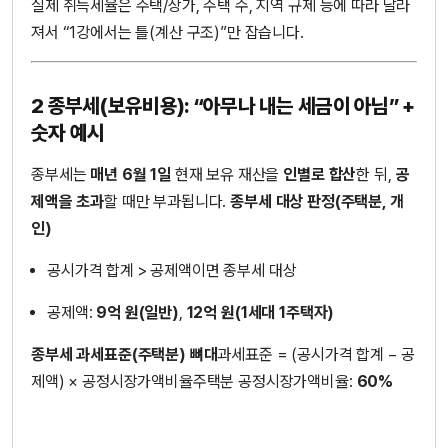
실제 취득세율은 주택/상가, 주택 수, 지역 규제 등에 따라 달라
져서 “1강에서는 틀(계산 구조)”만 잡습니다.
2 종부세(보유비용): “아무나 내는 세금이 아님” +
숫자 예시
종부세는
매년 6월 1일
현재 보유 재산을
인별로 합산
한 뒤,
공
제액을 초과
할 때만 부과됩니다.
종부세 대상 판정(주택분, 개
인)
공시가격 합계 > 공제액이면 종부세 대상
공제액:
9억 원(일반)
,
12억 원(1세대 1주택자)
종부세 과세표준(주택분) 뼈대
과세표준 = (공시가격 합계 − 공
제액) × 공정시장가액비율주택분 공정시장가액비율:
60%