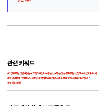
읽는 시대
관련 키워드
#1강
#부동산을
#읽는
#3개의
#언어
#부동산
#부동산공부
#부동산정책
#세금
#취득세
#종부세
#재산세
#양도세
#다주택자
#임대사업자
#조정대상지역
#투기과열지구
#부동산개발