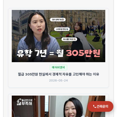
전화
051-711-2397
이메일
jmc@chiho.co.kr
주소
부산 강서구 명지국제2로 41
POSCO 샤인오피스 306호
에어비앤비
운영시간
월급 305만원 현실에서 경제적 자유를 고민해야 하는 이유
월–금 09:00–18:00
2026-05-24
건축문의