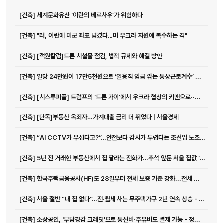
[건축] 세계문화유산 ‘이란의 베르사유’가 위험하다
[건축] "러, 이란에 미군 좌표 넘겼다…미 우크라 지원에 복수하는 격"
[건축] [객원칼럼]드론 시설물 점검, 법적 규제와 해결 방안
[건축] 일당 24만원이 17만5천원으로 ‘일용직 임금 깎는 통상근로계수’ ...
[건축] [시스루피플] 트럼프의 ‘드론 가이’에서 우크라 협상의 키맨으로··...
[건축] [단독]부동산 옥죄자…가계대출 금리 더 뛰었다 | 서울경제
[건축] “AI CCTV가 무섭다고?”…안전보다 감시가 두렵다는 조선업 노조 - 매일경제
[건축] 5년 전 거래한 부동산에서 집 팔라는 전화가…추석 앞둔 서울 집값 ‘폭풍 전야’
[건축] 한국주택금융공사(HF)도 28일부터 전세 보증 기준 강화...전세 ...
[건축] 서울 절반 “내 집 없다”…전·월세 사는 무주택가구 2년 연속 상승 - 매일경제
[건축] 소상공인, '부담경감 크레딧'으로 통신비·주유비도 결제 가능 - 정...