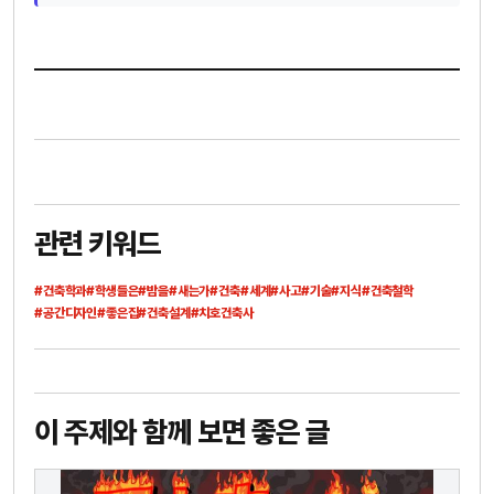
관련 키워드
#건축학과
#학생들은
#밤을
#새는가
#건축
#세계
#사고
#기술
#지식
#건축철학
#공간디자인
#좋은집
#건축설계
#치호건축사
이 주제와 함께 보면 좋은 글