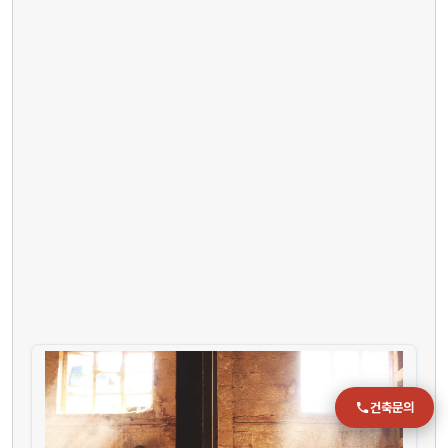
전화
051-711-2397
이메일
jmc@chiho.co.kr
주소
부산 강서구 명지국제2로 41
POSCO 샤인오피스 306호
운영시간
월–금 09:00–18:00
건축문의