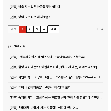
[건축] 방을 짓는 일은 마음을 짓는 일이다
[건축] 방이 많은 집은 왜 외로울까
1
/
4
이전
다음
1
2
3
4
전체 기사
[건축] “제도와 현장은 왜 멀어지나” 문화예술교육이 던진 질문
[건축] 촬영 명소 대전? 관리실태는 0점 [영화도시 대전, 머무는 명소로]
[건축] 자연이 빚고, 거장이 그린 곳... "오래오래 살어리랏다"[Weekend 레저]
[건축] 책에 파묻혀 하룻밤…고창서 ‘책-인’ 해볼까
[건축] 중처법 지키니 교섭 대상⋯“정교한 설계·현장 기준 필요” [건설현장...
[건축] 시골에서 ‘나답게’ 사는 지름길이 어디에 있냐면…