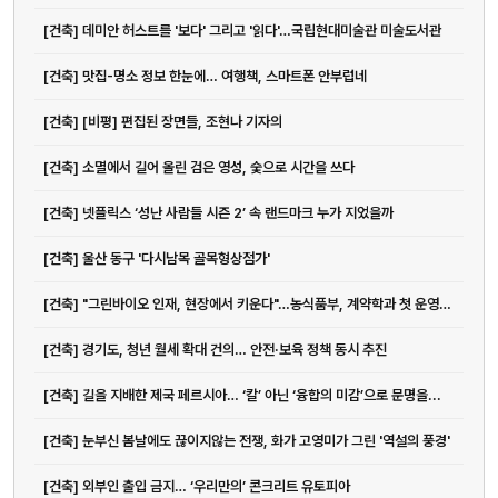
[건축] 데미안 허스트를 '보다' 그리고 '읽다'…국립현대미술관 미술도서관
[건축] 맛집-명소 정보 한눈에… 여행책, 스마트폰 안부럽네
[건축] [비평] 편집된 장면들, 조현나 기자의
[건축] 소멸에서 길어 올린 검은 영성, 숯으로 시간을 쓰다
[건축] 넷플릭스 ‘성난 사람들 시즌 2’ 속 랜드마크 누가 지었을까
[건축] 울산 동구 '다시남목 골목형상점가'
[건축] "그린바이오 인재, 현장에서 키운다"…농식품부, 계약학과 첫 운영대학...
[건축] 경기도, 청년 월세 확대 건의… 안전·보육 정책 동시 추진
[건축] 길을 지배한 제국 페르시아… ‘칼’ 아닌 ‘융합의 미감’으로 문명을...
[건축] 눈부신 봄날에도 끊이지않는 전쟁, 화가 고영미가 그린 '역설의 풍경'
[건축] 외부인 출입 금지… ‘우리만의’ 콘크리트 유토피아