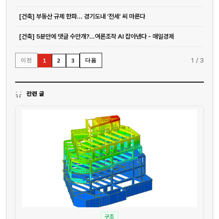
[건축] 부동산 규제 한파... 경기도내 ‘전세’ 씨 마른다
[건축] 5분만에 댓글 수만개?…여론조작 AI 잡아낸다 - 매일경제
1
/
3
이전
다음
1
2
3
관련 글
구조