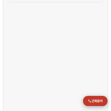
전화
051-711-2397
이메일
jmc@chiho.co.kr
주소
부산 강서구 명지국제2로 41
POSCO 샤인오피스 306호
운영시간
월–금 09:00–18:00
건축문의