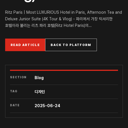
Ritz Paris | Most LUXURIOUS Hotel in Paris, Afternoon Tea and
Deluxe Junior Suite (4K Tour & Vlog) - 파리에서 가장 럭셔리한
호텔이라 불리는 리츠 파리 호텔(Ritz Hotel Paris)의…
READ ARTICLE
BACK TO PLATFORM
SECTION
Blog
TAG
디자인
DATE
2025-06-24