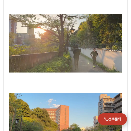
전화
051-711-2397
이메일
jmc@chiho.co.kr
주소
부산 강서구 명지국제2로 41
POSCO 샤인오피스 306호
운영시간
월–금 09:00–18:00
건축문의