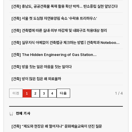
[건축] 충남도, 공공건축물 목재 활용 확산 박차… 탄소중립 실현 앞당긴다
[건축] 서울 첫 도심형 자연휴양림 숙소 ‘수락휴 트리하우스’
[건축] 건축법에 따른 실내·외부 마감재 및 내화구조 적용대상 정리
[건축] 실무지식 아예없이 건축법규 체크하는 방법 | 건축학과 Noteboo...
[건축] The Hidden Engineering of Gas Station...
[건축] 방을 짓는 일은 마음을 짓는 일이다
[건축] 방이 많은 집은 왜 외로울까
1
/
4
이전
다음
1
2
3
4
전체 기사
[건축] “제도와 현장은 왜 멀어지나” 문화예술교육이 던진 질문