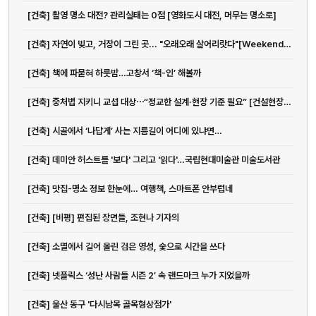
[건축] 촬영 명소 대전? 관리실태는 0점 [영화도시 대전, 머무는 명소로]
[건축] 자연이 빚고, 거장이 그린 곳... "오래오래 살어리랏다"[Weekend 레저]
[건축] 책에 파묻혀 하룻밤…고창서 ‘책-인’ 해볼까
[건축] 중처법 지키니 교섭 대상⋯“정교한 설계·현장 기준 필요” [건설현장...
[건축] 시골에서 ‘나답게’ 사는 지름길이 어디에 있냐면…
[건축] 데미안 허스트를 '보다' 그리고 '읽다'…국립현대미술관 미술도서관
[건축] 맛집-명소 정보 한눈에… 여행책, 스마트폰 안부럽네
[건축] [비평] 편집된 장면들, 조현나 기자의
[건축] 소멸에서 길어 올린 검은 영성, 숯으로 시간을 쓰다
[건축] 넷플릭스 ‘성난 사람들 시즌 2’ 속 랜드마크 누가 지었을까
[건축] 울산 동구 '다시남목 골목형상점가'