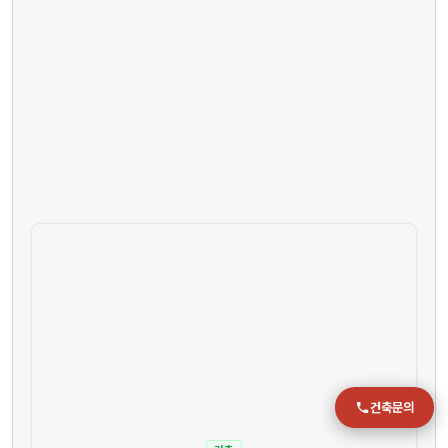
전화
051-711-2397
이메일
jmc@chiho.co.kr
주소
부산 강서구 명지국제2로 41
POSCO 샤인오피스 306호
운영시간
월–금 09:00–18:00
건축문의