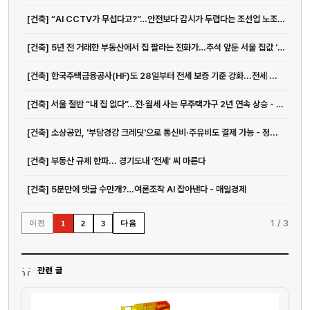
[건축] “AI CCTV가 무섭다고?”…안전보다 감시가 두렵다는 조선업 노조 - 매일경제
[건축] 5년 전 거래한 부동산에서 집 팔라는 전화가…추석 앞둔 서울 집값 ‘폭풍 전야’
[건축] 한국주택금융공사(HF)도 28일부터 전세 보증 기준 강화...전세 ...
[건축] 서울 절반 “내 집 없다”…전·월세 사는 무주택가구 2년 연속 상승 - 매일경제
[건축] 소상공인, '부담경감 크레딧'으로 통신비·주유비도 결제 가능 - 정...
[건축] 부동산 규제 한파... 경기도내 ‘전세’ 씨 마른다
[건축] 5분만에 댓글 수만개?…여론조작 AI 잡아낸다 - 매일경제
1
/
3
이전
다음
1
2
3
관련 글