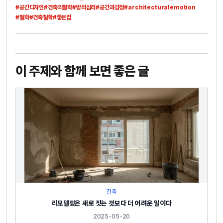
#공간디자인
#건축의철학
#방의심리
#공간과감정
#architecturalemotion
#철학
#건축철학
#좋은집
이 주제와 함께 보면 좋은 글
건축
리모델링은 새로 짓는 것보다 더 어려운 일이다
2025-05-20