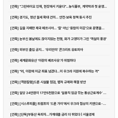
[건축] "그린바이오 인재, 현장에서 키운다"…농식품부, 계약학과 첫 운영대학...
[건축] 경기도, 청년 월세 확대 건의… 안전·보육 정책 동시 추진
[건축] 길을 지배한 제국 페르시아… ‘칼’ 아닌 ‘융합의 미감’으로 문명을...
[건축] 눈부신 봄날에도 끊이지않는 전쟁, 화가 고영미가 그린 '역설의 풍경'
[건축] 외부인 출입 금지… ‘우리만의’ 콘크리트 유토피아
[건축] 세계문화유산 ‘이란의 베르사유’가 위험하다
[건축] "러, 이란에 미군 좌표 넘겼다…미 우크라 지원에 복수하는 격"
[건축] [객원칼럼]드론 시설물 점검, 법적 규제와 해결 방안
[건축] 일당 24만원이 17만5천원으로 ‘일용직 임금 깎는 통상근로계수’ ...
[건축] [시스루피플] 트럼프의 ‘드론 가이’에서 우크라 협상의 키맨으로··...
[건축] [단독]부동산 옥죄자…가계대출 금리 더 뛰었다 | 서울경제