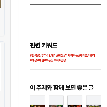
관련 키워드
#한국
#정부가
#엔케리
#청산
#무서워하는
#재테크
#금리
#대응
#채권
#부동산투자
#금융
이 주제와 함께 보면 좋은 글