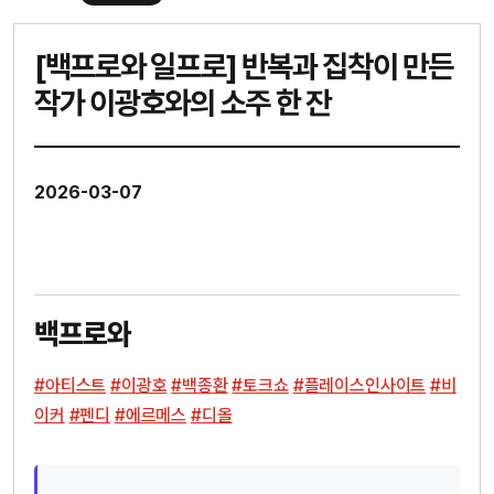
[백프로와 일프로] 반복과 집착이 만든
작가 이광호와의 소주 한 잔
2026-03-07
백프로와
#아티스트
#이광호
#백종환
#토크쇼
#플레이스인사이트
#비
이커
#펜디
#에르메스
#디올