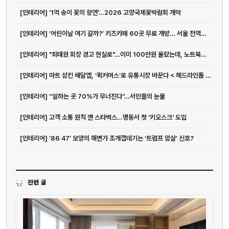
[인테리어] '1억 송이 꽃의 향연'…2026 고양국제꽃박람회 개막
[인테리어] ‘어린이날 여기 갈까?’ 키즈카페 60곳 무료 개방… 서울 전역이 놀이...
[인테리어] "최태원 회장 경고 현실로"…이미 100만원 올랐는데, 노트북값 더 오른다고?
[인테리어] 마트 삼킨 배달앱, ‘퀵커머스’로 유통시장 바꾼다 < 헤드라인톱 <...
[인테리어] “일하는 곳 70%가 무너진다”…서민들의 눈물
[인테리어] 고객 소통 원칙 깬 스타벅스…명동서 첫 '키오스크' 도입
[인테리어] ‘86 47’ 모양의 해변가 조개껍데기는 ‘트럼프 암살’ 신호?
관련 글