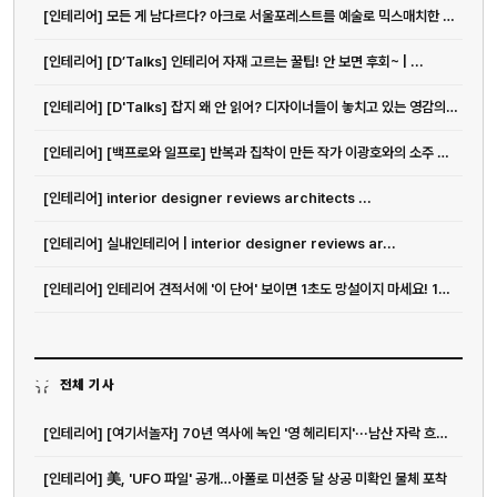
[인테리어] 모든 게 남다르다? 아크로 서울포레스트를 예술로 믹스매치한 그루스튜...
[인테리어] [D’Talks] 인테리어 자재 고르는 꿀팁! 안 보면 후회~ | ...
[인테리어] [D'Talks] 잡지 왜 안 읽어? 디자이너들이 놓치고 있는 영감의 원천
[인테리어] [백프로와 일프로] 반복과 집착이 만든 작가 이광호와의 소주 한 잔
[인테리어] interior designer reviews architects ...
[인테리어] 실내인테리어 | interior designer reviews ar...
[인테리어] 인테리어 견적서에 '이 단어' 보이면 1초도 망설이지 마세요! 10...
전체 기사
[인테리어] [여기서놀자] 70년 역사에 녹인 '영 헤리티지'···남산 자락 흐르는 앰...
[인테리어] 美, 'UFO 파일' 공개…아폴로 미션중 달 상공 미확인 물체 포착