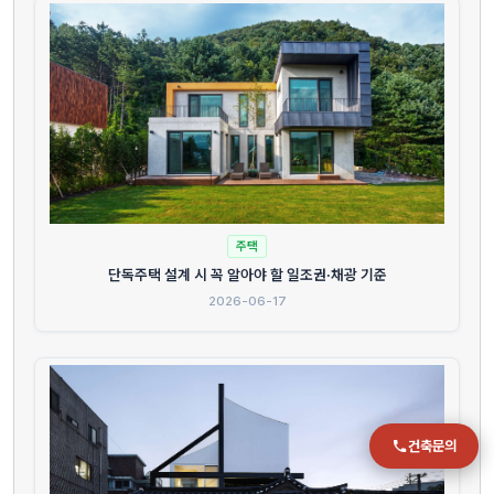
전화
051-711-2397
이메일
jmc@chiho.co.kr
주소
부산 강서구 명지국제2로 41
주택
POSCO 샤인오피스 306호
단독주택 설계 시 꼭 알아야 할 일조권·채광 기준
운영시간
2026-06-17
월–금 09:00–18:00
건축문의