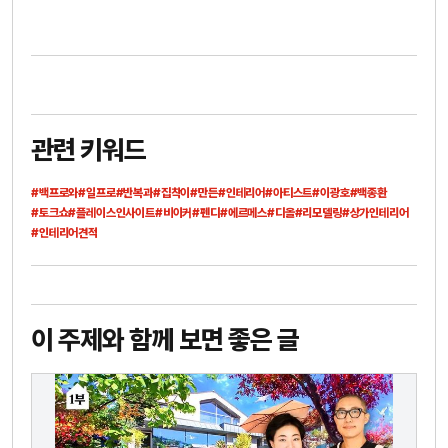
관련 키워드
#백프로와
#일프로
#반복과
#집착이
#만든
#인테리어
#아티스트
#이광호
#백종환
#토크쇼
#플레이스인사이트
#비이커
#펜디
#에르메스
#디올
#리모델링
#상가인테리어
#인테리어견적
이 주제와 함께 보면 좋은 글