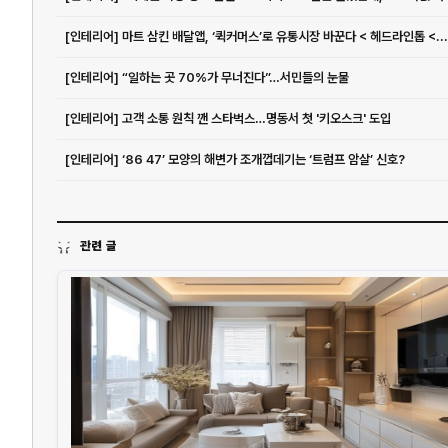
[인테리어] 마트 삼킨 배달앱, ‘퀵커머스’로 유통시장 바꾼다 < 헤드라인톱 <...
[인테리어] “일하는 곳 70%가 무너진다”…서민들의 눈물
[인테리어] 고객 소통 원칙 깬 스타벅스…명동서 첫 '키오스크' 도입
[인테리어] ‘86 47’ 모양의 해변가 조개껍데기는 ‘트럼프 암살’ 신호?
관련 글