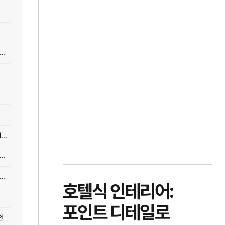
어] 34평대 아파트 한 개 방을 없애면 어떻게 달라지는가: 구조 변경의 정석
..
..
어] 모든 게 남다르다? 아크로 서울포레스트를 예술로 믹스매치한 그루스튜...
호텔식 인테리어:
포인트 디테일로
천