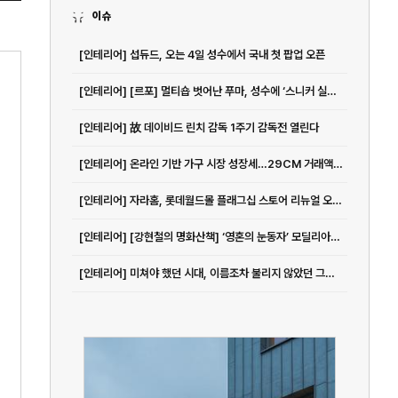
이슈
[인테리어] 섭듀드, 오는 4일 성수에서 국내 첫 팝업 오픈
[인테리어] [르포] 멀티숍 벗어난 푸마, 성수에 ‘스니커 실험실’ 만든 이유 - 아시아투데이
[인테리어] 故 데이비드 린치 감독 1주기 감독전 열린다
[인테리어] 온라인 기반 가구 시장 성장세…29CM 거래액 전년대비 40% 증가
[인테리어] 자라홈, 롯데월드몰 플래그십 스토어 리뉴얼 오픈 < 유통소비자 < 생활경제 < 기사본문 - 이뉴스투데이
[인테리어] [강현철의 명화산책] ‘영혼의 눈동자’ 모딜리아니 ‘잔 에뷔테른’
[인테리어] 미쳐야 했던 시대, 이름조차 불리지 않았던 그들 ‘초현실주의와 한국근...